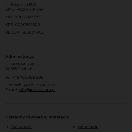
ul. Bóżnicza 15/6
61-751 Poznań, Polen
NIP: PL7831822725
KRS: 0000855600
REGON: 386807002
Administracja
ul. Murawa 12-18 E1
61-655 Poznań
Tel:
+48 795 988 288
Deutsch:
+49 1523 7988729
E-mail:
info@inserv.com.pl
Działamy również w miastach:
Warszawie
Wrocławiu