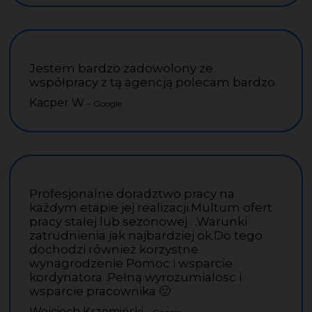
Jestem bardzo zadowolony ze
współpracy z tą agencją polecam bardzo
Kacper W
– Google
Profesjonalne doradztwo pracy na
każdym etapie jej realizacji.Multum ofert
pracy stałej lub sezonowej . .Warunki
zatrudnienia jak najbardziej ok.Do tego
dochodzi również korzystne
wynagrodzenie Pomoc i wsparcie
kordynatora .Pełną wyrozumialosc i
wsparcie pracownika 🙂
Wojciech Krzemiński