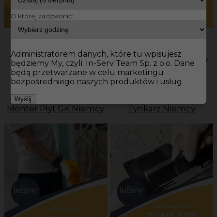
O której zadzwonić:
Administratorem danych, które tu wpisujesz
Top oferty pracy na budowie w
będziemy My, czyli: In-Serv Team Sp. z o.o. Dane
będą przetwarzane w celu marketingu
Niemczech!
bezpośredniego naszych produktów i usług.
Wyślij
Monter Płyt GK Niemcy
Tynkarz Niemcy