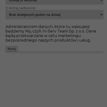
O której zadzwonić:
InServ
Oferty pracy
Lippstadt
Pokaż filtr
Brak ofert pod wskazane kryteria
Administratorem danych, które tu wpisujesz
będziemy My, czyli: In-Serv Team Sp. z o.o. Dane
Zobacz też
będą przetwarzane w celu marketingu
bezpośredniego naszych produktów i usług.
Wyślij
Piaskarz (m/k) - praca w Niemczech
Kategoria
Prace budowlane
,
Betoniarz