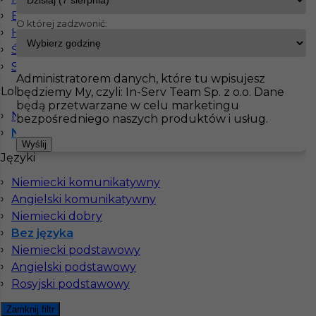
Elektryk
O której zadzwonić:
Hydraulik
InServ
Oferty pracy
Malarz
Niemcy
Ślusarz
Pokaż filtr
Spawacz
Administratorem danych, które tu wpisujesz
Lokalizacja
będziemy My, czyli: In-Serv Team Sp. z o.o. Dane
będą przetwarzane w celu marketingu
Norymberga
bezpośredniego naszych produktów i usług.
Niemcy
Wyślij
Języki
Niemiecki komunikatywny
Angielski komunikatywny
Niemiecki dobry
Wykończenia - praca za granicą bez języka
Bez języka
Niemiecki podstawowy
Kategoria
Prace wykończeniowe
,
Malarz
Angielski podstawowy
Lokalizacja
Niemcy
,
Mülheim an der Ruhr
Rosyjski podstawowy
Wymagane języki
Bez języka
Zamknij filtr