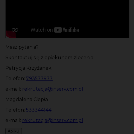
Masz pytania?
Skontaktuj się z opiekunem zlecenia
Patrycja Krzyżanek
Telefon:
793577977
e-mail:
rekrutacja@inserv.com.pl
Magdalena Ciepła
Telefon:
533344144
e-mail:
rekrutacja@inserv.com.pl
Aplikuj