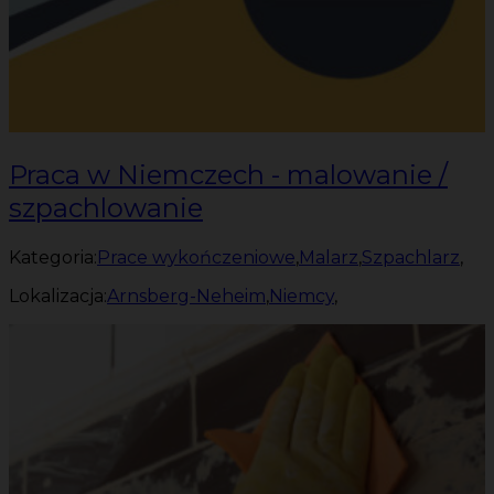
Praca w Niemczech - malowanie /
szpachlowanie
Kategoria:
Prace wykończeniowe
,
Malarz
,
Szpachlarz
,
Lokalizacja:
Arnsberg-Neheim
,
Niemcy
,