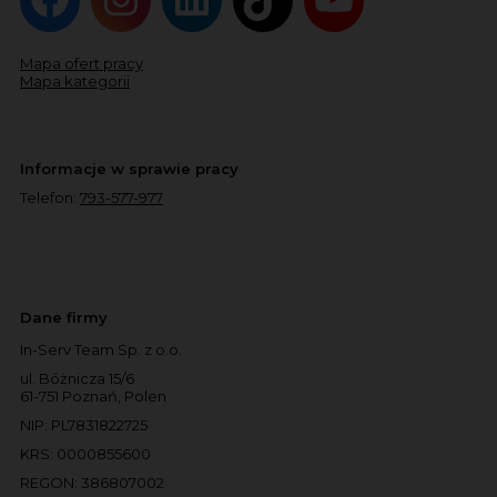
Mapa ofert pracy
Mapa kategorii
Informacje w sprawie pracy
Telefon:
793-577-977
Dane firmy
In-Serv Team Sp. z o.o.
ul. Bóżnicza 15/6
61-751 Poznań, Polen
NIP: PL7831822725
KRS: 0000855600
REGON: 386807002