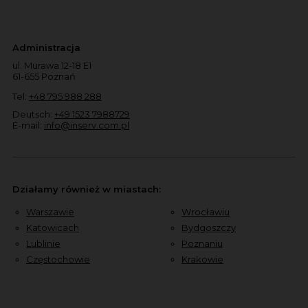
Administracja
ul. Murawa 12-18 E1
61-655 Poznań
Tel:
+48 795 988 288
Deutsch:
+49 1523 7988729
E-mail:
info@inserv.com.pl
Działamy również w miastach:
Warszawie
Wrocławiu
Katowicach
Bydgoszczy
Lublinie
Poznaniu
Częstochowie
Krakowie