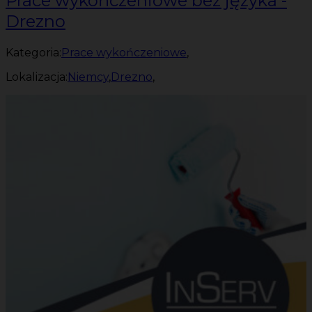
Prace wykończeniowe bez języka -
Drezno
Kategoria:
Prace wykończeniowe
,
Lokalizacja:
Niemcy
,
Drezno
,