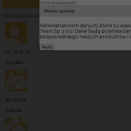
O której zadzwonić:
InServ
Oferty pracy
Prace wykończeniowe Tiefenbach
P
Administratorem danych, które tu wpisu
Team Sp. z o.o. Dane będą przetwarza
bezpośredniego naszych produktów i u
Wyślij
17 - 19 € / h
Zarobki
do 900 €
Zaliczki