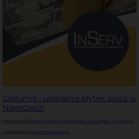
Glazurnik - układanie płytek: praca w
Niemczech
Kategoria:
Prace wykończeniowe
,
Glazurnik / Płytkarz
,
Lokalizacja:
Welzow
,
Niemcy
,