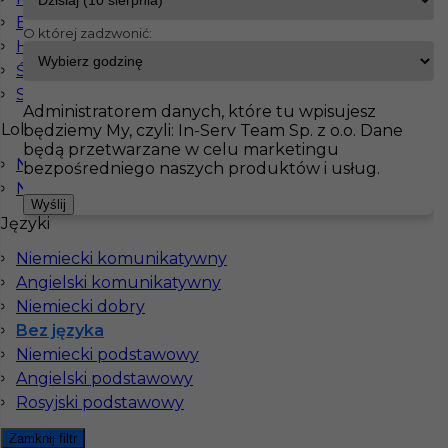
Elektryk
O której zadzwonić:
Hydraulik
InServ
Oferty pracy
Malarz
Ślusarz
Pokaż filtr
Spawacz
Administratorem danych, które tu wpisujesz
Lokalizacja
będziemy My, czyli: In-Serv Team Sp. z o.o. Dane
będą przetwarzane w celu marketingu
Norymberga
Wykończenia - praca za granicą bez języka
bezpośredniego naszych produktów i usług.
Niemcy
Wyślij
Kategoria
Prace wykończeniowe
,
Malarz
Języki
Lokalizacja
Niemcy
,
Mülheim an der Ruhr
Niemiecki komunikatywny
Wymagane języki
Bez języka
Angielski komunikatywny
Niemiecki dobry
Stawka
17 - 18 € / h
Bez języka
Niemiecki podstawowy
Angielski podstawowy
Rosyjski podstawowy
Zamknij filtr
Malowanie / prace ogólnobudowlane w