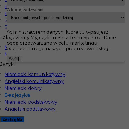
Elektryk
O której zadzwonić:
Hydraulik
InServ
Oferty pracy
Tapeciarz
Ślusarz
Pokaż filtr
Spawacz
Administratorem danych, które tu wpisujesz
Lokalizacja
będziemy My, czyli: In-Serv Team Sp. z o.o. Dane
będą przetwarzane w celu marketingu
Norymberga
bezpośredniego naszych produktów i usług.
Niemcy
Wyślij
Języki
Niemiecki komunikatywny
Angielski komunikatywny
Niemiecki dobry
Praca w Niemczech bez języka - wykończenia
Bez języka
Niemiecki podstawowy
Kategoria
Prace wykończeniowe
,
Malarz
,
Szpachlarz
,
Tapeciarz
Angielski podstawowy
Lokalizacja
Niemcy
,
Lipsk
Zamknij filtr
Wymagane języki
Bez języka