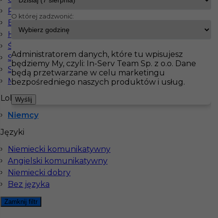
Pracownicy fizyczni
O której zadzwonić:
Elektryk
InServ
Oferty pracy
Lakiernik
Niemcy
Hydraulik
Pokaż filtr
Ślusarz
Administratorem danych, które tu wpisujesz
Spawacz
będziemy My, czyli: In-Serv Team Sp. z o.o. Dane
Stolarz
będą przetwarzane w celu marketingu
Mechanik
bezpośredniego naszych produktów i usług.
Lokalizacja
Wyślij
Niemcy
Języki
Niemiecki komunikatywny
Lakiernik samochodowy - praca w Niemczech
Angielski komunikatywny
(bez znajomości języka)
Niemiecki dobry
Bez języka
Kategoria
Lakiernik
Lokalizacja
Niemcy
,
Berlin
Zamknij filtr