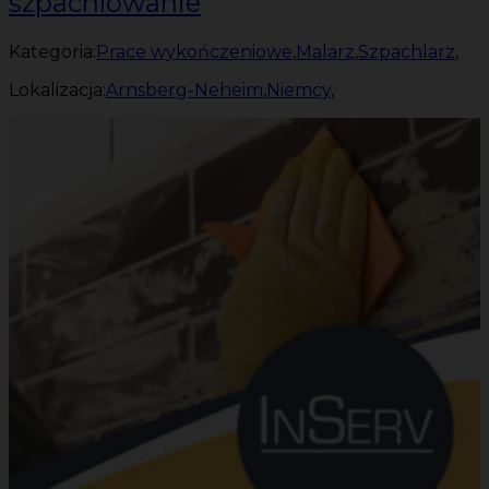
szpachlowanie
Kategoria:
Prace wykończeniowe
,
Malarz
,
Szpachlarz
,
Lokalizacja:
Arnsberg-Neheim
,
Niemcy
,