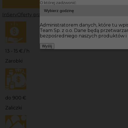
O której zadzwonić:
InServ
Oferty pracy
Prace wykończeniowe Niemcy
Prac
Administratorem danych, które tu wpis
Team Sp. z o.o. Dane będą przetwarz
bezpośredniego naszych produktów i 
Wyślij
13 - 15 € / h
Zarobki
do 900 €
Zaliczki