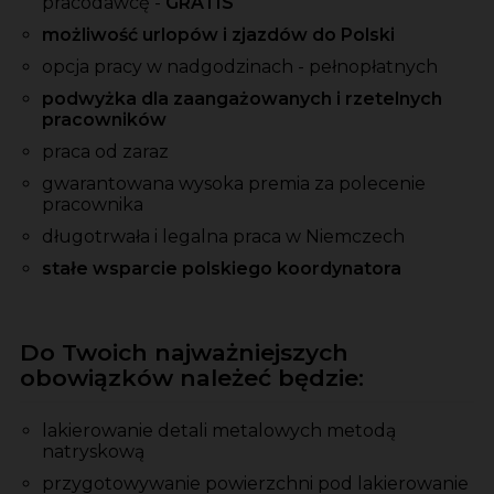
pracodawcę -
GRATIS
możliwość urlopów i zjazdów do Polski
opcja pracy w nadgodzinach - pełnopłatnych
podwyżka dla zaangażowanych i rzetelnych
pracowników
praca od zaraz
gwarantowana wysoka premia
za
polecenie
pracownika
długotrwała i legalna praca w Niemczech
stałe wsparcie polskiego koordynatora
Do Twoich najważniejszych
obowiązków należeć będzie:
lakierowanie detali metalowych metodą
natryskową
przygotowywanie powierzchni pod lakierowanie