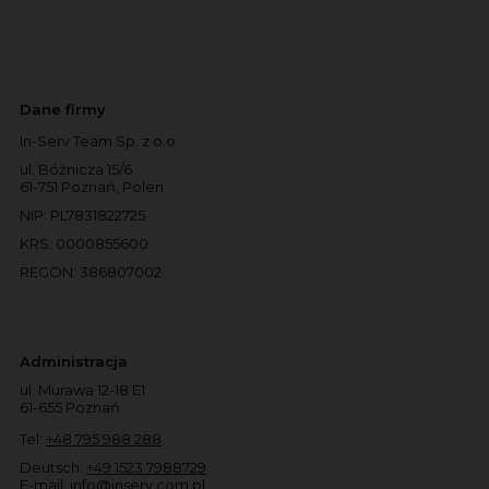
Dane firmy
In-Serv Team Sp. z o.o.
ul. Bóżnicza 15/6
61-751 Poznań, Polen
NIP: PL7831822725
KRS: 0000855600
REGON: 386807002
Administracja
ul. Murawa 12-18 E1
61-655 Poznań
Tel:
+48 795 988 288
Deutsch:
+49 1523 7988729
E-mail:
info@inserv.com.pl