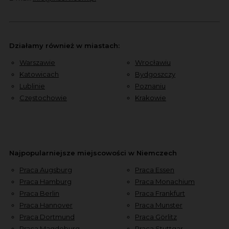
Działamy również w miastach:
Warszawie
Wrocławiu
Katowicach
Bydgoszczy
Lublinie
Poznaniu
Częstochowie
Krakowie
Najpopularniejsze miejscowości w Niemczech
Praca Augsburg
Praca Essen
Praca Hamburg
Praca Monachium
Praca Berlin
Praca Frankfurt
Praca Hannover
Praca Munster
Praca Dortmund
Praca Görlitz
Praca Magdeburg
Praca Stuttgar