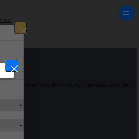
takt
!
resujących ofert pracy. Pomożemy Ci rozwiać wszelkie