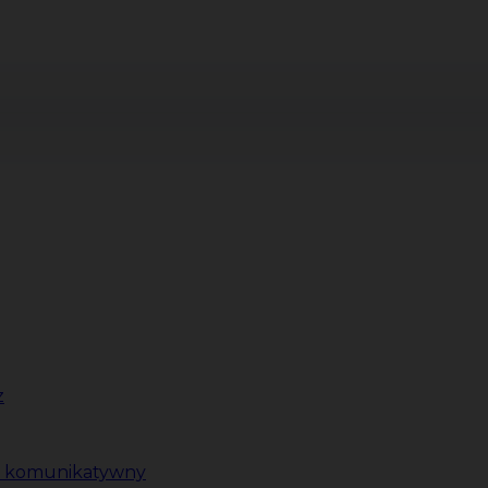
z
ki komunikatywny