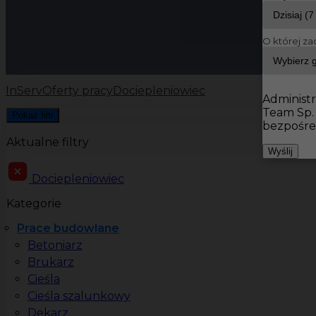
O której za
InServ
Oferty pracy
Dociepleniowiec
Administr
Team Sp.
Pokaż filtr
bezpośre
Aktualne filtry
Wyślij
Dociepleniowiec
Kategorie
Prace budowlane
Betoniarz
Brukarz
Cieśla
Cieśla szalunkowy
Dekarz