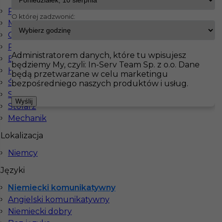
Prace wykończeniowe
O której zadzwonić:
Monterzy
InServ
Oferty pracy
Dociepleniowiec
Operatorzy
Pokaż filtr
Pracownicy fizyczni
Administratorem danych, które tu wpisujesz
Elektryk
będziemy My, czyli: In-Serv Team Sp. z o.o. Dane
Hydraulik
będą przetwarzane w celu marketingu
Ślusarz
bezpośredniego naszych produktów i usług.
Spawacz
Wyślij
Stolarz
Mechanik
Lokalizacja
Niemcy
Docieplenia - praca w Niemczech
Języki
Kategoria
Prace budowlane
,
Dociepleniowiec
Niemiecki komunikatywny
Lokalizacja
Niemcy
,
Magdeburg
Angielski komunikatywny
Niemiecki dobry
Wymagane języki
Niemiecki komunikatywny