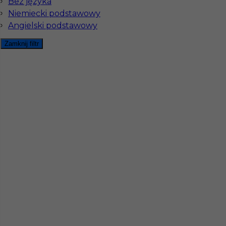
Bez języka
Stawka
19 - 20 € / h
Niemiecki podstawowy
Angielski podstawowy
Zamknij filtr
Praca w Niemczech - malowanie / docieplenia
Kategoria
Dociepleniowiec
,
Prace wykończeniowe
,
Malarz
Lokalizacja
Weisenheim
,
Niemcy
Wymagane języki
Niemiecki komunikatywny
Stawka
19 - 20 € / h