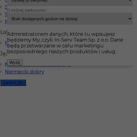
Spawacz
O której zadzwonić:
Stolarz
InServ
Oferty pracy
Monter kominków
Mechanik
Pokaż filtr
Lokalizacja
Administratorem danych, które tu wpisujesz
będziemy My, czyli: In-Serv Team Sp. z o.o. Dane
Niemcy
będą przetwarzane w celu marketingu
bezpośredniego naszych produktów i usług.
Języki
Wyślij
Niemiecki komunikatywny
Niemiecki dobry
Zamknij filtr
Monter kominków praca za granicą
Kategoria
Monterzy
,
Monter kominków
Lokalizacja
Niemcy
,
Ratyzbona
Wymagane języki
Niemiecki komunikatywny
,
Niemiecki dobry