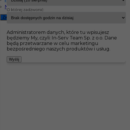
Niemiecki dobry
O której zadzwonić:
InServ
Oferty pracy
Monter kominków
Ratyzbona
Zamknij filtr
Pokaż filtr
Administratorem danych, które tu wpisujesz
będziemy My, czyli: In-Serv Team Sp. z o.o. Dane
będą przetwarzane w celu marketingu
bezpośredniego naszych produktów i usług.
Wyślij
Monter kominków praca za granicą
Kategoria
Monterzy
,
Monter kominków
Lokalizacja
Niemcy
,
Ratyzbona
Wymagane języki
Niemiecki dobry
,
Niemiecki
komunikatywny