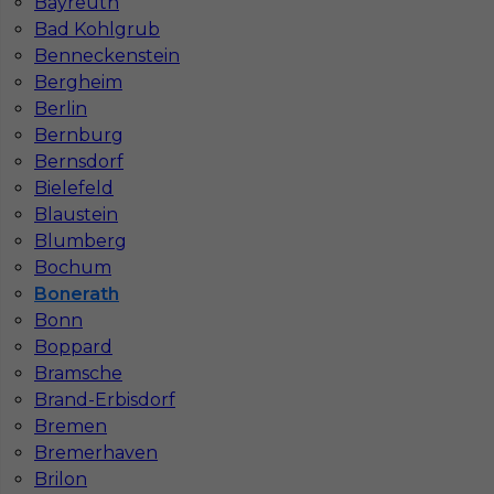
Bayreuth
Warszawie
Wrocławiu
Bad Kohlgrub
Katowicach
Bydgoszczy
Lublinie
Poznaniu
Benneckenstein
Częstochowie
Krakowie
Bergheim
Berlin
Bernburg
Bernsdorf
Bielefeld
Najpopularniejsze miejscowości w Niemczech
Blaustein
Praca Augsburg
Praca Essen
Blumberg
Praca Hamburg
Praca Monachium
Bochum
Praca Berlin
Praca Frankfurt
Bonerath
Praca Hannover
Praca Munster
Bonn
Praca Dortmund
Praca Görlitz
Boppard
Praca Magdeburg
Praca Stuttgar
Bramsche
Brand-Erbisdorf
Bremen
Bremerhaven
Brilon