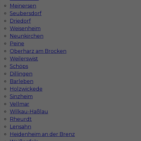
Meinersen
Stawka
17 - 19 € / h
Seubersdorf
Driedorf
1
Weisenheim
Neunkirchen
Znaleziono 1 wyników
Peine
Oberharz am Brocken
Weilerswist
Schöps
Dillingen
Barleben
Najczęściej zadawane pytania (FAQ)
Holzwickede
Sinzheim
Vellmar
Jak znaleźć pracę za granicą?
Wilkau-Haßlau
Rheurdt
Czy praca Niemcy na budowie nadal się
Lensahn
opłaca przy obecnych kosztach życia?
Heidenheim an der Brenz