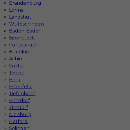
Brandenburg
Lohne
Landshut
Wutöschingen
Baden-Baden
Eibenstock
Furtwangen
Buchloe
Mapa ofert pracy
Achim
Mapa kategorii
Freital
Jessen
Berg
Informacje w sprawie pracy
Estenfeld
Telefon:
793-577-977
Tiefenbach
Betzdorf
Zirndorf
Nienburg
Herford
Dane firmy
Solingen