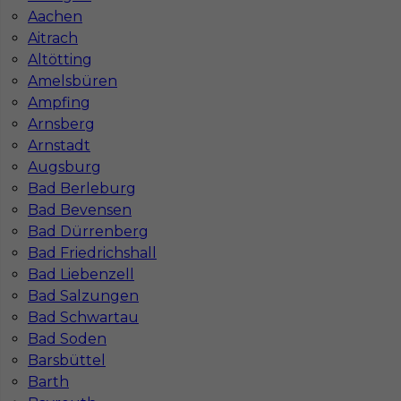
In-Serv Team Sp. z o.o.
Aachen
ul. Bóżnicza 15/6
Aitrach
61-751 Poznań, Polen
Altötting
NIP: PL7831822725
Amelsbüren
KRS: 0000855600
Ampfing
REGON: 386807002
Arnsberg
Arnstadt
Augsburg
Bad Berleburg
Administracja
Bad Bevensen
ul. Murawa 12-18 E1
61-655 Poznań
Bad Dürrenberg
Bad Friedrichshall
Tel:
+48 795 988 288
Bad Liebenzell
Deutsch:
+49 1523 7988729
E-mail:
info@inserv.com.pl
Bad Salzungen
Bad Schwartau
Bad Soden
Barsbüttel
Działamy również w miastach:
Barth