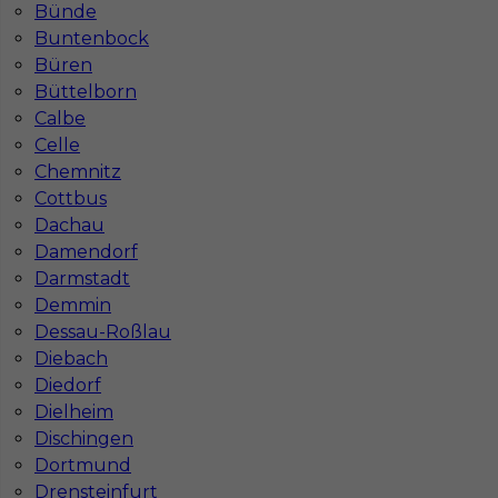
Bünde
Buntenbock
Büren
Büttelborn
Calbe
Celle
Chemnitz
Cottbus
Dachau
Damendorf
Darmstadt
Demmin
Dessau-Roßlau
Diebach
Diedorf
InServ © 2014 – 2026 | Wszelkie prawa zastrzeżone
Dielheim
Dischingen
Dortmund
Drensteinfurt
Witryna korzysta z ciasteczek