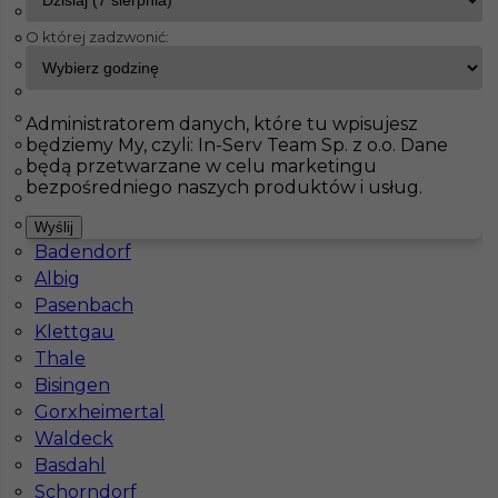
Fürstenfeldbruck
O której zadzwonić:
Bad Schmiedeberg
InServ
Oferty pracy
Bonerath
Jahnatal
Leinefelde Worbis
Pokaż filtr
Ecklak
Administratorem danych, które tu wpisujesz
będziemy My, czyli: In-Serv Team Sp. z o.o. Dane
Brieselang
będą przetwarzane w celu marketingu
Langerringen
bezpośredniego naszych produktów i usług.
Maintal
Haiterbach
Wyślij
Badendorf
Albig
Pasenbach
Klettgau
Praca dla Tynkarza w Niemczech
Thale
Bisingen
Kategoria
Prace budowlane
,
Dociepleniowiec
,
Gorxheimertal
Tynkarz
Waldeck
Lokalizacja
Niemcy
,
Bonerath
Basdahl
Schorndorf
Wymagane języki
Niemiecki komunikatywny