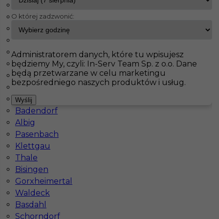
Fürstenfeldbruck
O której zadzwonić:
Bad Schmiedeberg
InServ
Oferty pracy
Liebenburg
Jahnatal
Leinefelde Worbis
Pokaż filtr
Ecklak
Administratorem danych, które tu wpisujesz
będziemy My, czyli: In-Serv Team Sp. z o.o. Dane
Brieselang
będą przetwarzane w celu marketingu
Langerringen
bezpośredniego naszych produktów i usług.
Maintal
Haiterbach
Wyślij
Badendorf
Albig
Pasenbach
Klettgau
Praca dla montera okien w Niemczech
Thale
Bisingen
Kategoria
Prace wykończeniowe
,
Monter okien
Gorxheimertal
Lokalizacja
Niemcy
,
Liebenburg
Waldeck
Basdahl
Wymagane języki
Niemiecki komunikatywny
Schorndorf