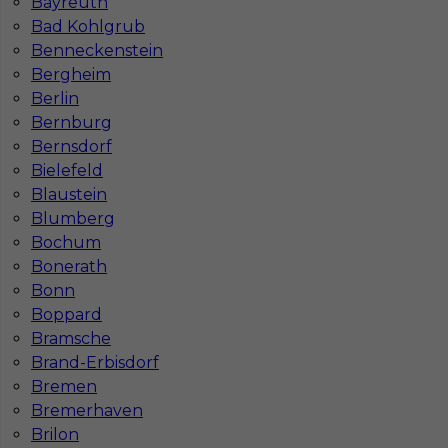
Bayreuth
Katowicach
Bydgoszczy
Bad Kohlgrub
Lublinie
Poznaniu
Benneckenstein
Częstochowie
Krakowie
Bergheim
Berlin
Bernburg
Bernsdorf
Najpopularniejsze miejscowości w Niemczech
Bielefeld
Blaustein
Praca Augsburg
Praca Essen
Praca Hamburg
Praca Monachium
Blumberg
Praca Berlin
Praca Frankfurt
Bochum
Praca Hannover
Praca Munster
Bonerath
Praca Dortmund
Praca Görlitz
Bonn
Praca Magdeburg
Praca Stuttgar
Boppard
Bramsche
Brand-Erbisdorf
Bremen
Bremerhaven
Brilon