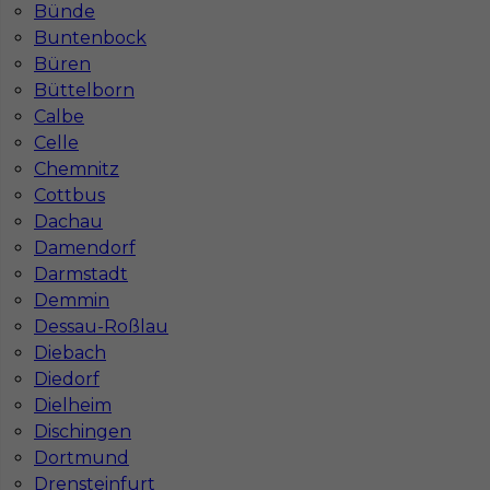
Bünde
Buntenbock
Büren
Büttelborn
Calbe
Celle
Chemnitz
Cottbus
Dachau
Damendorf
Darmstadt
Demmin
Dessau-Roßlau
Diebach
InServ © 2014 – 2026 | Wszelkie prawa zastrzeżone
Diedorf
Dielheim
Dischingen
Dortmund
Witryna korzysta z ciasteczek
Drensteinfurt