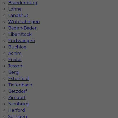
Brandenburg
Lohne
Landshut
Wutöschingen
Baden-Baden
Eibenstock
Furtwangen
Buchloe
Mapa ofert pracy
Mapa kategorii
Achim
Freital
Jessen
Berg
Informacje w sprawie pracy
Estenfeld
Telefon:
793-577-977
Tiefenbach
Betzdorf
Zirndorf
Nienburg
Dane firmy
Herford
In-Serv Team Sp. z o.o.
Solingen