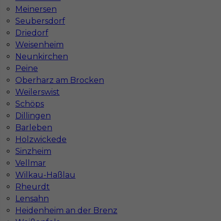
Stawka
18 - 20 € / h
Meinersen
Seubersdorf
Driedorf
1
Weisenheim
Znaleziono 1 wyników
Neunkirchen
Peine
Oberharz am Brocken
Weilerswist
Schöps
Dillingen
Najczęściej zadawane pytania (FAQ)
Barleben
Holzwickede
Sinzheim
Jak znaleźć pracę za granicą?
Vellmar
Wilkau-Haßlau
Rheurdt
Czy praca Niemcy na budowie nadal się
opłaca przy obecnych kosztach życia?
Lensahn
Heidenheim an der Brenz