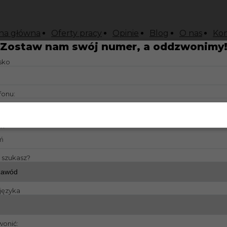
na główna
Oferty pracy
Opinie
Blog
O nas
Kon
Zostaw nam swój numer, a oddzwonimy
isko
fonu:
?:
y szukasz?
języka
wonić: