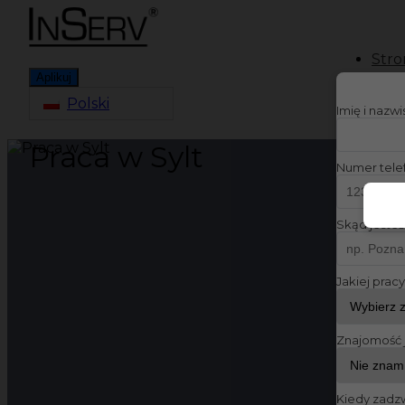
Stro
Aplikuj
Polski
Imię i nazw
Praca w Sylt
Numer tele
Skąd jesteś
Jakiej prac
Znajomość 
Kiedy zadz