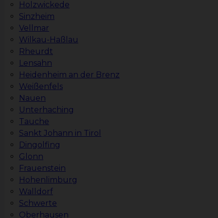
Holzwickede
Sinzheim
Vellmar
Wilkau-Haßlau
Rheurdt
Lensahn
Heidenheim an der Brenz
Weißenfels
Nauen
Unterhaching
Tauche
Sankt Johann in Tirol
Dingolfing
Glonn
Frauenstein
Hohenlimburg
Walldorf
Schwerte
Oberhausen