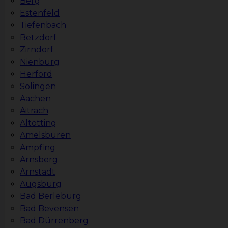
Berg
Estenfeld
Tiefenbach
Betzdorf
Zirndorf
Nienburg
Herford
Solingen
Aachen
Aitrach
Altötting
Amelsbüren
Ampfing
Arnsberg
Arnstadt
Augsburg
Bad Berleburg
Bad Bevensen
Bad Dürrenberg