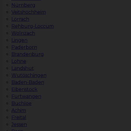
Nürnberg
Veitshöchheim
Lörrach
Rehburg-Loccum
Wolnzach
Lingen
Paderborn
Brandenburg
Lohne
Landshut
Wutöschingen
Baden-Baden
Eibenstock
Furtwangen
Buchloe
Achim
Freital
Jessen