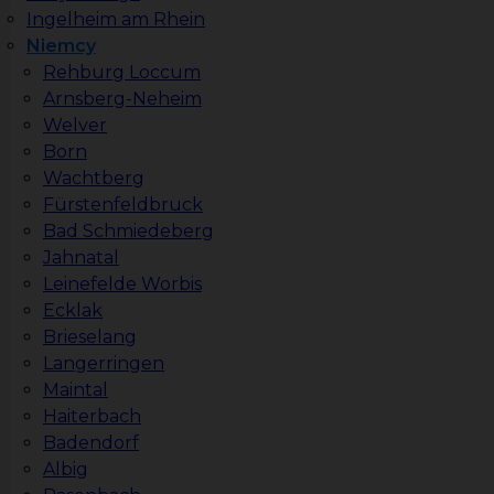
Ingelheim am Rhein
Niemcy
Rehburg Loccum
Arnsberg-Neheim
Welver
Born
Wachtberg
Fürstenfeldbruck
Bad Schmiedeberg
Jahnatal
Leinefelde Worbis
Ecklak
Brieselang
Langerringen
Maintal
Haiterbach
Badendorf
Albig