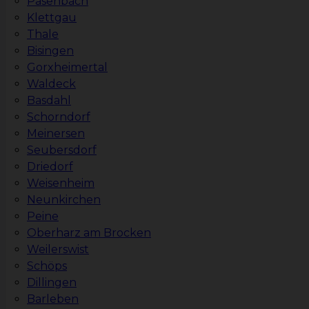
Pasenbach
Klettgau
Thale
Bisingen
Gorxheimertal
Waldeck
Basdahl
Schorndorf
Meinersen
Seubersdorf
Driedorf
Weisenheim
Neunkirchen
Peine
Oberharz am Brocken
Weilerswist
Schöps
Dillingen
Barleben