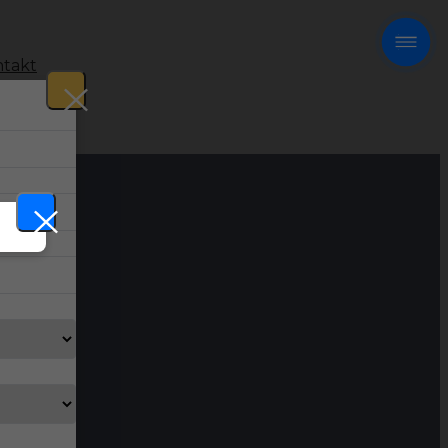
takt
!