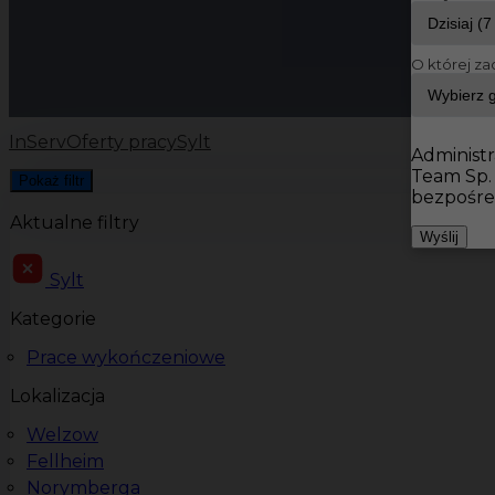
O której za
InServ
Oferty pracy
Sylt
Administr
Team Sp.
Pokaż filtr
bezpośre
Aktualne filtry
Wyślij
Sylt
Kategorie
Prace wykończeniowe
Lokalizacja
Welzow
Fellheim
Norymberga