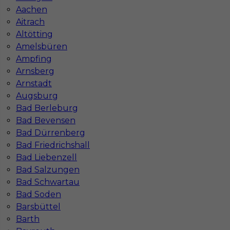
Aachen
Co to jest Gewerbe?
Aitrach
Altötting
Amelsbüren
Czy praca w Niemczech na budowie jest
Ampfing
bezpieczna pod kątem BHP?
Arnsberg
Arnstadt
Jakie kursy warto zrobić, aby praca za
Augsburg
granicą była lepiej płatna?
Bad Berleburg
Bad Bevensen
Bad Dürrenberg
Czy praca w Niemczech bez języka jest
Bad Friedrichshall
możliwa?
Bad Liebenzell
Bad Salzungen
Bad Schwartau
Bad Soden
Barsbüttel
Barth