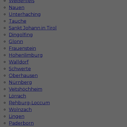
Weißenfels
Nauen
Unterhaching
Tauche
Sankt Johann in Tirol
Dingolfing
Glonn
Frauenstein
Hohenlimburg
Walldorf
Praca dla płytkarza za granicą
Schwerte
Oberhausen
Kategoria
Prace wykończeniowe
,
Glazurnik /
Nürnberg
Płytkarz
Veitshöchheim
Lokalizacja
Niemcy
,
Netphen
Lörrach
Rehburg-Loccum
Wymagane języki
Niemiecki komunikatywny
Wolnzach
Stawka
19 - 21 € / h
Lingen
Paderborn