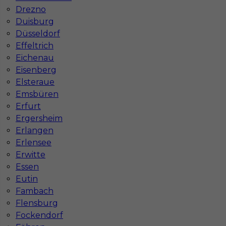
Drezno
Duisburg
Düsseldorf
Effeltrich
Najpopularniejsze miejscowości w Niemczech
Eichenau
Eisenberg
Praca Augsburg
Praca Essen
Praca Hamburg
Praca Monachium
Elsteraue
Praca Berlin
Praca Frankfurt
Emsbüren
Praca Hannover
Praca Munster
Erfurt
Praca Dortmund
Praca Görlitz
Ergersheim
Praca Magdeburg
Praca Stuttgar
Erlangen
Erlensee
Erwitte
Essen
Eutin
Fambach
Flensburg
Fockendorf