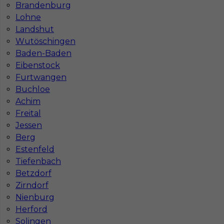
Brandenburg
1
Lohne
Znaleziono 3 wyników
Landshut
Wutöschingen
Baden-Baden
Eibenstock
Furtwangen
Buchloe
Najczęściej zadawane pytania (FAQ)
Achim
Freital
Jessen
Jak znaleźć pracę za granicą?
Berg
Estenfeld
Tiefenbach
Czy praca Niemcy na budowie nadal się
opłaca przy obecnych kosztach życia?
Betzdorf
Zirndorf
Nienburg
Gdzie do pracy za granicę?
Herford
Solingen