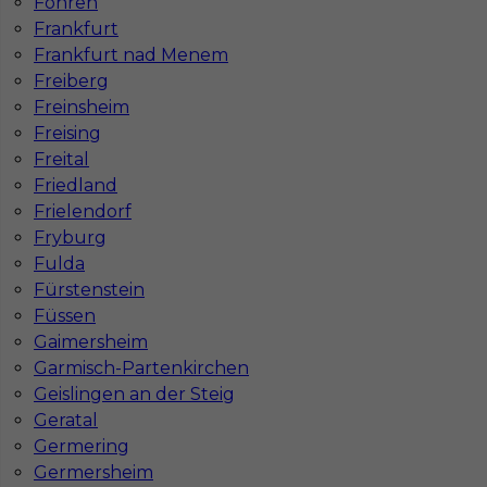
Föhren
Frankfurt
Frankfurt nad Menem
Freiberg
Freinsheim
Freising
Freital
Friedland
Frielendorf
Fryburg
Fulda
Fürstenstein
InServ © 2014 – 2026 | Wszelkie prawa zastrzeżone
Füssen
Gaimersheim
Garmisch-Partenkirchen
Geislingen an der Steig
Witryna korzysta z ciasteczek
Geratal
Ta witryna używa ciasteczek (cookies) do
Germering
personalizacji treści i reklam, oferowania funkcji
Germersheim
społecznościowych oraz analizy naszego ruchu