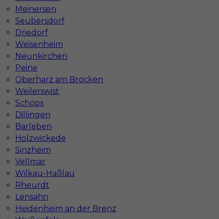
Meinersen
Stawka
20 - 22 € / h
Seubersdorf
Driedorf
Weisenheim
Neunkirchen
Peine
Oberharz am Brocken
Weilerswist
Schöps
Dillingen
Barleben
Płytkarz / Glazurnik - praca za granicą
Holzwickede
Sinzheim
Kategoria
Prace wykończeniowe
,
Glazurnik /
Vellmar
Płytkarz
Wilkau-Haßlau
Lokalizacja
Niemcy
,
Netphen
Rheurdt
Lensahn
Wymagane języki
Niemiecki komunikatywny
Heidenheim an der Brenz
Stawka
20 - 22 € / h