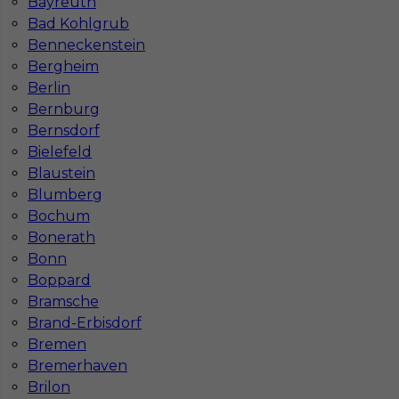
Bayreuth
Bad Kohlgrub
Benneckenstein
Bergheim
Berlin
Bernburg
Mapa ofert pracy
Mapa kategorii
Bernsdorf
Bielefeld
Blaustein
Blumberg
Informacje w sprawie pracy
Bochum
Telefon:
793-577-977
Bonerath
Bonn
Boppard
Bramsche
Dane firmy
Brand-Erbisdorf
In-Serv Team Sp. z o.o.
Bremen
ul. Bóżnicza 15/6
Bremerhaven
61-751 Poznań, Polen
Brilon