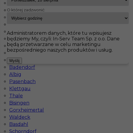
Fürstenfeldbruck
O której zadzwonić:
Bad Schmiedeberg
InServ
Oferty pracy
Netphen
Jahnatal
Leinefelde Worbis
Pokaż filtr
Ecklak
Administratorem danych, które tu wpisujesz
będziemy My, czyli: In-Serv Team Sp. z o.o. Dane
Brieselang
będą przetwarzane w celu marketingu
Langerringen
bezpośredniego naszych produktów i usług.
Maintal
Haiterbach
Wyślij
Badendorf
Albig
Pasenbach
Klettgau
Praca dla Glazurnika - Niemcy
Thale
Bisingen
Kategoria
Prace wykończeniowe
,
Glazurnik /
Gorxheimertal
Płytkarz
Waldeck
Lokalizacja
Niemcy
,
Netphen
Basdahl
Schorndorf
Wymagane języki
Niemiecki komunikatywny