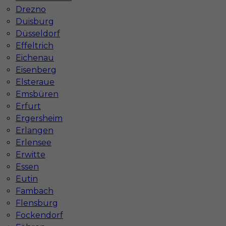
Drezno
Duisburg
Düsseldorf
Informacje w sprawie pracy
Effeltrich
Telefon:
793-577-977
Eichenau
Eisenberg
Elsteraue
Emsbüren
Dane firmy
Erfurt
Ergersheim
In-Serv Team Sp. z o.o.
Erlangen
ul. Bóżnicza 15/6
61-751 Poznań, Polen
Erlensee
NIP: PL7831822725
Erwitte
Essen
KRS: 0000855600
Eutin
REGON: 386807002
Fambach
Flensburg
Fockendorf
Administracja