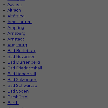
Aachen
Aitrach
Altötting
Praca rozbiórki / wyburzenia w Niemczech
Amelsbüren
bez języka
Ampfing
Arnsberg
Kategoria
Pracownicy fizyczni
,
Prace wyburzeniowe
Arnstadt
Augsburg
Lokalizacja
Niemcy
,
Hagen
Bad Berleburg
Wymagane języki
Bez języka
Bad Bevensen
Bad Dürrenberg
Stawka
15 - 17 € / h
Bad Friedrichshall
Bad Liebenzell
1
Bad Salzungen
Znaleziono 5 wyników
Bad Schwartau
Bad Soden
Barsbüttel
Barth