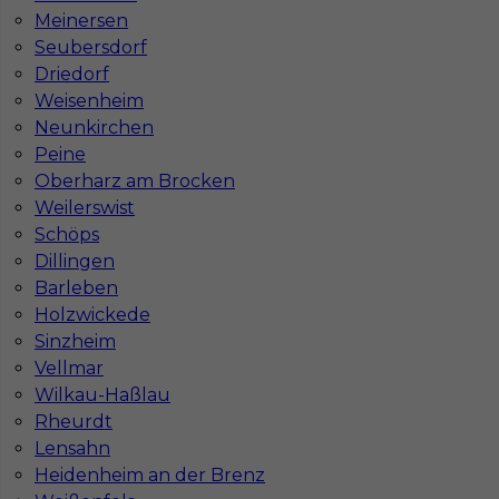
Stawka
17 - 19 € / h
Meinersen
Seubersdorf
Driedorf
Weisenheim
Neunkirchen
Peine
Oberharz am Brocken
Weilerswist
Schöps
Dillingen
Barleben
Praca za granicą - pomocnik elektryka
Holzwickede
Kategoria
Pracownicy fizyczni
,
Pomocnik
Sinzheim
Vellmar
Lokalizacja
Niemcy
,
Hagen
Wilkau-Haßlau
Wymagane języki
Niemiecki podstawowy
Rheurdt
Lensahn
Stawka
18 - 20 € / h
Heidenheim an der Brenz