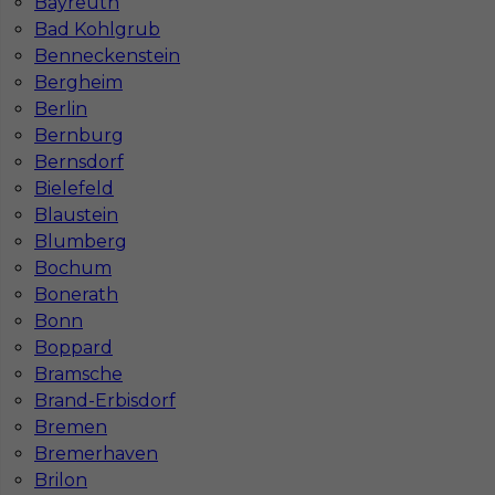
Bayreuth
Bad Kohlgrub
Najczęściej zadawane pytania (FAQ)
Benneckenstein
Bergheim
Berlin
Jak znaleźć pracę za granicą?
Bernburg
Bernsdorf
Bielefeld
Czy praca Niemcy na budowie nadal się
Blaustein
opłaca przy obecnych kosztach życia?
Blumberg
Bochum
Gdzie do pracy za granicę?
Bonerath
Bonn
Boppard
Co to jest Gewerbe?
Bramsche
Brand-Erbisdorf
Bremen
Czy praca w Niemczech na budowie jest
Bremerhaven
bezpieczna pod kątem BHP?
Brilon