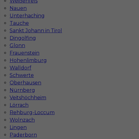
Weißenfels
Nauen
Unterhaching
Tauche
Sankt Johann in Tirol
Dingolfing
Glonn
Frauenstein
Hohenlimburg
Prace wyburzeniowe / rozbiórki w Niemczech
Walldorf
Schwerte
Kategoria
Pracownicy fizyczni
,
Prace wyburzeniowe
Oberhausen
Lokalizacja
Niemcy
,
Hagen
Nürnberg
Veitshöchheim
Wymagane języki
Niemiecki komunikatywny
Lörrach
Stawka
17 - 19 € / h
Rehburg-Loccum
Wolnzach
Lingen
Paderborn