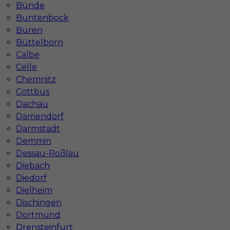
Bünde
Buntenbock
Jakie kursy warto zrobić, aby praca za
granicą była lepiej płatna?
Büren
Büttelborn
Calbe
Czy praca w Niemczech bez języka jest
Celle
możliwa?
Chemnitz
Cottbus
Dachau
Damendorf
Darmstadt
Demmin
Dessau-Roßlau
Diebach
Diedorf
Dielheim
Dischingen
Dortmund
Mapa ofert pracy
Drensteinfurt
Mapa kategorii