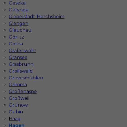
Geseka
Praca Hamburg
Praca Monachium
Getynga
Praca Berlin
Praca Frankfurt
Giebelstadt-Herchsheim
Praca Hannover
Praca Munster
Giengen
Praca Dortmund
Praca Görlitz
Glauchau
Praca Magdeburg
Praca Stuttgar
Görlitz
Gotha
Grafenwöhr
Gransee
Grasbrunn
Greifswald
Grevesmühlen
Grimma
Großenaspe
Großweil
Grünow
Gubin
Haag
Hagen