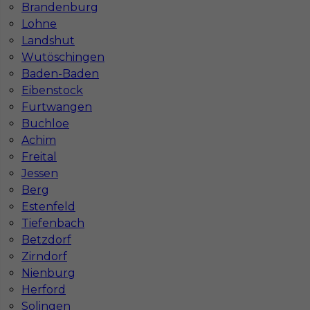
Brandenburg
Lohne
Landshut
Wutöschingen
Baden-Baden
Eibenstock
Wyburzenia - praca w Niemczech bez języka
Furtwangen
Buchloe
Kategoria
Pracownicy fizyczni
,
Prace wyburzeniowe
Achim
Lokalizacja
Niemcy
,
Hagen
Freital
Jessen
Wymagane języki
Bez języka
Berg
Stawka
15 - 17 € / h
Estenfeld
Tiefenbach
Betzdorf
Zirndorf
Nienburg
Herford
Solingen