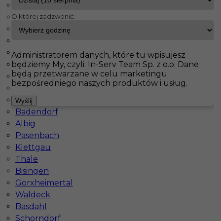
Fürstenfeldbruck
O której zadzwonić:
Bad Schmiedeberg
InServ
Oferty pracy
Hagen
Jahnatal
Leinefelde Worbis
Pokaż filtr
Ecklak
Administratorem danych, które tu wpisujesz
będziemy My, czyli: In-Serv Team Sp. z o.o. Dane
Brieselang
będą przetwarzane w celu marketingu
Langerringen
bezpośredniego naszych produktów i usług.
Maintal
Haiterbach
Wyślij
Badendorf
Albig
Pasenbach
Klettgau
Prace wyburzeniowe - praca za granicą
Thale
Bisingen
Kategoria
Pracownicy fizyczni
,
Prace wyburzeniowe
Gorxheimertal
Lokalizacja
Niemcy
,
Hagen
Waldeck
Basdahl
Wymagane języki
Niemiecki podstawowy
Schorndorf