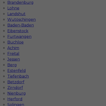
Brandenburg
Lohne
Landshut
Wutöschingen
Baden-Baden
Eibenstock
Furtwangen
Buchloe
Mapa ofert pracy
Mapa kategorii
Achim
Freital
Jessen
Berg
Informacje w sprawie pracy
Estenfeld
Telefon:
793-577-977
Tiefenbach
Betzdorf
Zirndorf
Nienburg
Dane firmy
Herford
In-Serv Team Sp. z o.o.
Solingen