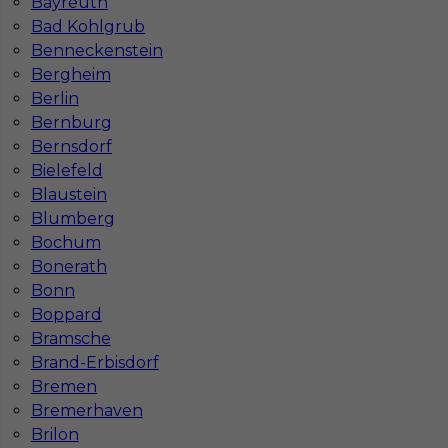
Bayreuth
Katowicach
Bydgoszczy
Bad Kohlgrub
Lublinie
Poznaniu
Benneckenstein
Częstochowie
Krakowie
Bergheim
Berlin
Bernburg
Bernsdorf
Najpopularniejsze miejscowości w Niemczech
Bielefeld
Blaustein
Praca Augsburg
Praca Essen
Praca Hamburg
Praca Monachium
Blumberg
Praca Berlin
Praca Frankfurt
Bochum
Praca Hannover
Praca Munster
Bonerath
Praca Dortmund
Praca Görlitz
Bonn
Praca Magdeburg
Praca Stuttgar
Boppard
Bramsche
Brand-Erbisdorf
Bremen
Bremerhaven
Brilon