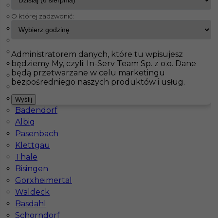
Fürstenfeldbruck
O której zadzwonić:
Bad Schmiedeberg
InServ
Oferty pracy
Wilkau-Haßlau
Jahnatal
Leinefelde Worbis
Pokaż filtr
Ecklak
Administratorem danych, które tu wpisujesz
będziemy My, czyli: In-Serv Team Sp. z o.o. Dane
Brieselang
będą przetwarzane w celu marketingu
Langerringen
bezpośredniego naszych produktów i usług.
Maintal
Haiterbach
Wyślij
Badendorf
Albig
Pasenbach
Klettgau
Praca Niemczech - brukarz/ogrodnik (m/k)
Thale
Bisingen
Kategoria
Prace budowlane
,
Brukarz
Gorxheimertal
Lokalizacja
Wilkau-Haßlau
,
Niemcy
Waldeck
Basdahl
Wymagane języki
Niemiecki komunikatywny
Schorndorf