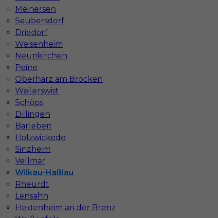
Stawka
18 - 20 € / h
Meinersen
Seubersdorf
Driedorf
1
Weisenheim
Znaleziono 1 wyników
Neunkirchen
Peine
Oberharz am Brocken
Weilerswist
Schöps
Dillingen
Najczęściej zadawane pytania (FAQ)
Barleben
Holzwickede
Sinzheim
Jak znaleźć pracę za granicą?
Vellmar
Wilkau-Haßlau
Rheurdt
Czy praca Niemcy na budowie nadal się
opłaca przy obecnych kosztach życia?
Lensahn
Heidenheim an der Brenz