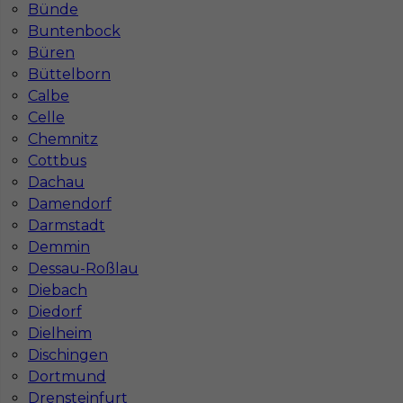
Bünde
Buntenbock
Büren
Büttelborn
Calbe
Celle
Chemnitz
Cottbus
Dachau
Damendorf
Darmstadt
Demmin
Dessau-Roßlau
Diebach
InServ © 2014 – 2026 | Wszelkie prawa zastrzeżone
Diedorf
Dielheim
Dischingen
Dortmund
Witryna korzysta z ciasteczek
Drensteinfurt