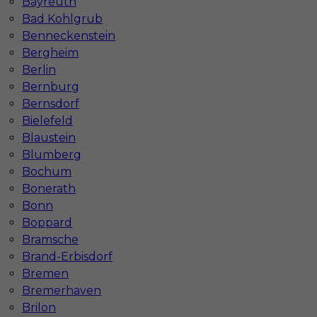
Bayreuth
Katowicach
Bydgoszczy
Bad Kohlgrub
Lublinie
Poznaniu
Benneckenstein
Częstochowie
Krakowie
Bergheim
Berlin
Bernburg
Bernsdorf
Najpopularniejsze miejscowości w Niemczech
Bielefeld
Blaustein
Praca Augsburg
Praca Essen
Praca Hamburg
Praca Monachium
Blumberg
Praca Berlin
Praca Frankfurt
Bochum
Praca Hannover
Praca Munster
Bonerath
Praca Dortmund
Praca Görlitz
Bonn
Praca Magdeburg
Praca Stuttgar
Boppard
Bramsche
Brand-Erbisdorf
Bremen
Bremerhaven
Brilon