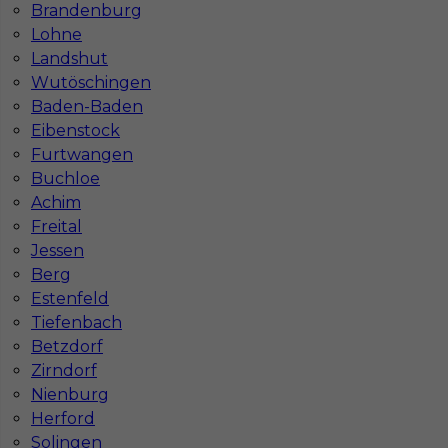
Brandenburg
Lohne
Landshut
Wutöschingen
Baden-Baden
Eibenstock
Furtwangen
Buchloe
Mapa ofert pracy
Mapa kategorii
Achim
Freital
Jessen
Berg
Informacje w sprawie pracy
Estenfeld
Telefon:
793-577-977
Tiefenbach
Betzdorf
Zirndorf
Nienburg
Dane firmy
Herford
In-Serv Team Sp. z o.o.
Solingen