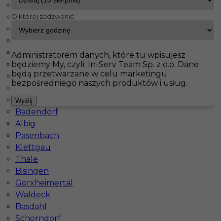
Fürstenfeldbruck
O której zadzwonić:
Bad Schmiedeberg
InServ
Oferty pracy
Neuzelle
Jahnatal
Leinefelde Worbis
Pokaż filtr
Ecklak
Administratorem danych, które tu wpisujesz
będziemy My, czyli: In-Serv Team Sp. z o.o. Dane
Brieselang
będą przetwarzane w celu marketingu
Langerringen
bezpośredniego naszych produktów i usług.
Maintal
Haiterbach
Wyślij
Badendorf
Albig
Pasenbach
Klettgau
Tynkarz maszynowy praca bez języka Niemcy
Thale
Bisingen
Kategoria
Prace budowlane
,
Tynkarz
Gorxheimertal
Lokalizacja
Niemcy
,
Neuzelle
Waldeck
Basdahl
Wymagane języki
Bez języka
Schorndorf