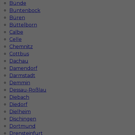
Bünde
Buntenbock
Büren
Büttelborn
Calbe
Celle
Chemnitz
Cottbus
Dachau
Damendorf
Darmstadt
Demmin
Dessau-Roßlau
Diebach
InServ © 2014 – 2026 | Wszelkie prawa zastrzeżone
Diedorf
Dielheim
Dischingen
Dortmund
Witryna korzysta z ciasteczek
Drensteinfurt