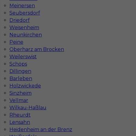
Stawka
16 - 18 € / h
Meinersen
Seubersdorf
Driedorf
1
Weisenheim
Znaleziono 1 wyników
Neunkirchen
Peine
Oberharz am Brocken
Weilerswist
Schöps
Dillingen
Najczęściej zadawane pytania (FAQ)
Barleben
Holzwickede
Sinzheim
Jak znaleźć pracę za granicą?
Vellmar
Wilkau-Haßlau
Rheurdt
Czy praca Niemcy na budowie nadal się
opłaca przy obecnych kosztach życia?
Lensahn
Heidenheim an der Brenz