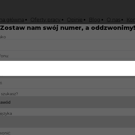
na główna
Oferty pracy
Opinie
Blog
O nas
Kon
Zostaw nam swój numer, a oddzwonimy
isko
fonu:
?:
y szukasz?
języka
wonić: