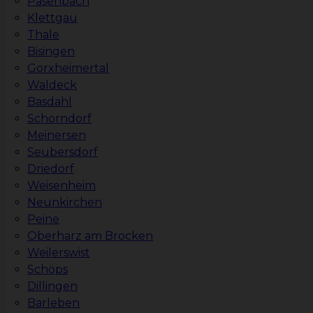
Pasenbach
Klettgau
Thale
Bisingen
Gorxheimertal
Waldeck
Basdahl
Schorndorf
Meinersen
Seubersdorf
Driedorf
Weisenheim
Neunkirchen
Peine
Oberharz am Brocken
Weilerswist
Schöps
Dillingen
Barleben