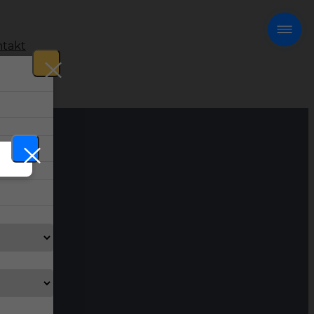
takt
!