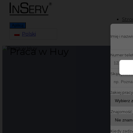
Stro
Aplikuj
Polski
Imię i nazw
Praca w Huy
Numer tele
Skąd jesteś
Jakiej prac
Znajomość 
Kiedy zadz