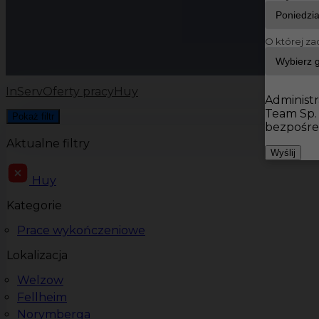
O której za
InServ
Oferty pracy
Huy
Administr
Team Sp.
Pokaż filtr
bezpośre
Aktualne filtry
Wyślij
Huy
Kategorie
Prace wykończeniowe
Lokalizacja
Welzow
Fellheim
Norymberga