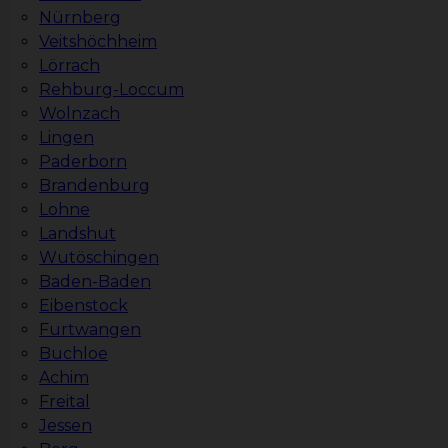
Nürnberg
Veitshöchheim
Lörrach
Rehburg-Loccum
Wolnzach
Lingen
Paderborn
Brandenburg
Lohne
Landshut
Wutöschingen
Baden-Baden
Eibenstock
Furtwangen
Buchloe
Achim
Freital
Jessen