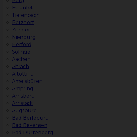
Berg
Estenfeld
Tiefenbach
Betzdorf
Zirndorf
Nienburg
Herford
Solingen
Aachen
Aitrach
Altötting
Amelsbüren
Ampfing
Arnsberg
Arnstadt
Augsburg
Bad Berleburg
Bad Bevensen
Bad Dürrenberg