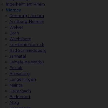
Ingelheim am Rhein
Niemcy
Rehburg Loccum
Arnsberg-Neheim
Welver
Born
Wachtberg
Fürstenfeldbruck
Bad Schmiedeberg
Jahnatal
Leinefelde Worbis
Ecklak
Brieselang
Langerringen
Maintal
Haiterbach
Badendorf
Albig