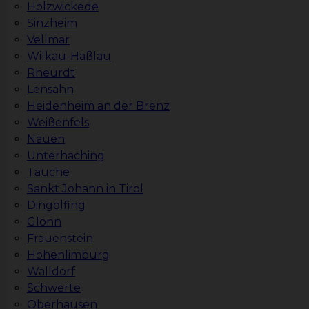
Holzwickede
Sinzheim
Vellmar
Wilkau-Haßlau
Rheurdt
Lensahn
Heidenheim an der Brenz
Weißenfels
Nauen
Unterhaching
Tauche
Sankt Johann in Tirol
Dingolfing
Glonn
Frauenstein
Hohenlimburg
Walldorf
Schwerte
Oberhausen