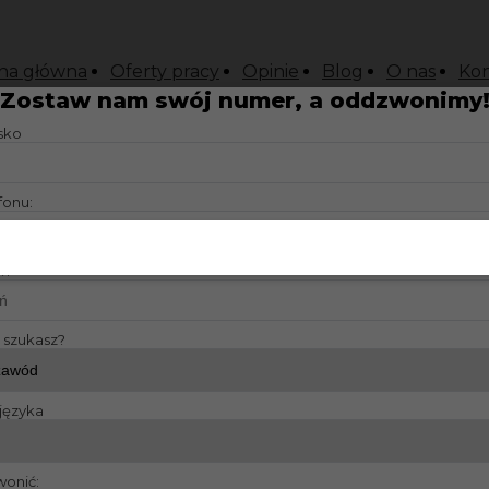
na główna
Oferty pracy
Opinie
Blog
O nas
Kon
Zostaw nam swój numer, a oddzwonimy
isko
fonu:
?:
y szukasz?
języka
wonić: