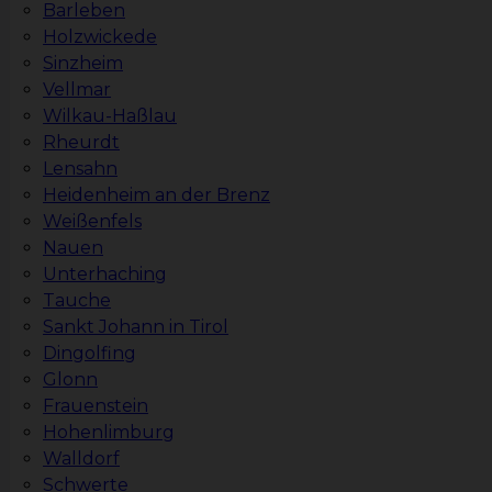
Barleben
Holzwickede
Sinzheim
Vellmar
Wilkau-Haßlau
Rheurdt
Lensahn
Heidenheim an der Brenz
Weißenfels
Nauen
Unterhaching
Tauche
Sankt Johann in Tirol
Dingolfing
Glonn
Frauenstein
Hohenlimburg
Walldorf
Schwerte