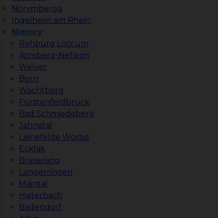
Norymberga
Ingelheim am Rhein
Niemcy
Rehburg Loccum
Arnsberg-Neheim
Welver
Born
Wachtberg
Fürstenfeldbruck
Bad Schmiedeberg
Jahnatal
Leinefelde Worbis
Ecklak
Brieselang
Langerringen
Maintal
Haiterbach
Badendorf