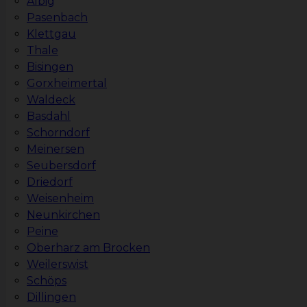
Albig
Pasenbach
Klettgau
Thale
Bisingen
Gorxheimertal
Waldeck
Basdahl
Schorndorf
Meinersen
Seubersdorf
Driedorf
Weisenheim
Neunkirchen
Peine
Oberharz am Brocken
Weilerswist
Schöps
Dillingen