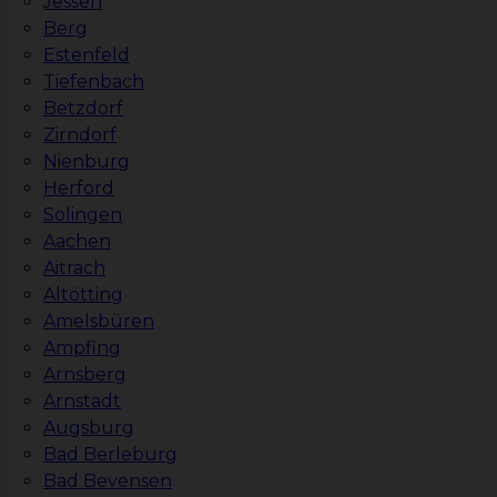
Jessen
Berg
Estenfeld
Tiefenbach
Betzdorf
Zirndorf
Nienburg
Herford
Solingen
Aachen
Aitrach
Altötting
Amelsbüren
Ampfing
Arnsberg
Arnstadt
Augsburg
Bad Berleburg
Bad Bevensen