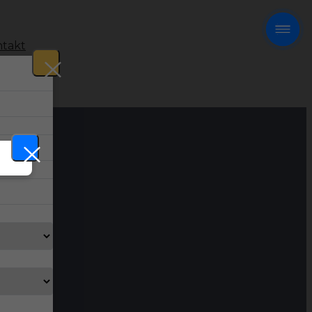
takt
!