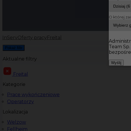
O której za
InServ
Oferty pracy
Freital
Administr
Team Sp.
Pokaż filtr
bezpośre
Aktualne filtry
Wyślij
Freital
Kategorie
Prace wykończeniowe
Operatorzy
Lokalizacja
Welzow
Fellheim