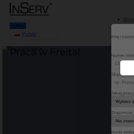
Stro
Aplikuj
Polski
Imię i nazw
Praca w Freital
Numer tele
Skąd jesteś
Jakiej prac
Znajomość 
Kiedy zadz