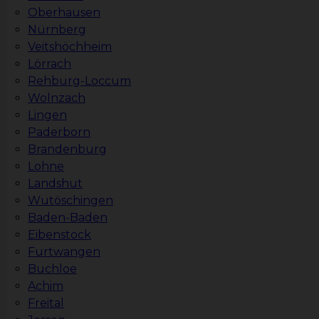
Oberhausen
Nürnberg
Veitshöchheim
Lörrach
Rehburg-Loccum
Wolnzach
Lingen
Paderborn
Brandenburg
Lohne
Landshut
Wutöschingen
Baden-Baden
Eibenstock
Furtwangen
Buchloe
Achim
Freital