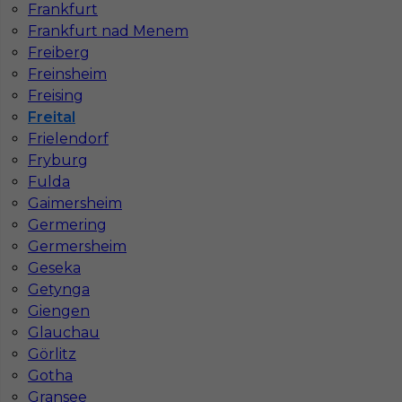
Frankfurt
Frankfurt nad Menem
Freiberg
Freinsheim
Freising
Freital
Frielendorf
Fryburg
Fulda
Mapa ofert pracy
Mapa kategorii
Gaimersheim
Germering
Germersheim
Geseka
Informacje w sprawie pracy
Getynga
Telefon:
793-577-977
Giengen
Glauchau
Görlitz
Gotha
Dane firmy
Gransee