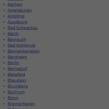
Wymagane języki
Bez języka
Aachen
Stawka
15 - 17 € / h
Amelsbüren
Ampfing
1
Augsburg
Bad Schwartau
Znaleziono 1 wyników
Barth
Bayreuth
Bad Kohlgrub
Benneckenstein
Bergheim
Berlin
Najczęściej zadawane pytania (FAQ)
Bernsdorf
Bielefeld
Blaustein
Jak znaleźć pracę za granicą?
Blumberg
Bochum
Czy praca Niemcy na budowie nadal się
Bonn
opłaca przy obecnych kosztach życia?
Bremerhaven