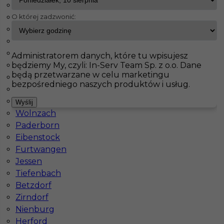
Driedorf
O której zadzwonić:
Weisenheim
InServ
Oferty pracy
Prace wykończeniowe
Freital
Weilerswist
Holzwickede
Pokaż filtr
Heidenheim an der Brenz
Administratorem danych, które tu wpisujesz
będziemy My, czyli: In-Serv Team Sp. z o.o. Dane
Walldorf
będą przetwarzane w celu marketingu
Oberhausen
bezpośredniego naszych produktów i usług.
Nürnberg
Veitshöchheim
Wyślij
Wolnzach
Paderborn
Eibenstock
Furtwangen
Pracownik ogólnobudowlany - praca w
Jessen
Niemczech bez języka
Tiefenbach
Betzdorf
Kategoria
Prace wykończeniowe
Zirndorf
Lokalizacja
Niemcy
,
Freital
Nienburg
Herford