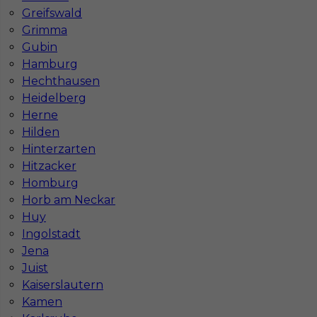
In-Serv Team Sp. z o.o.
Greifswald
ul. Bóżnicza 15/6
Grimma
61-751 Poznań, Polen
Gubin
NIP: PL7831822725
Hamburg
KRS: 0000855600
Hechthausen
REGON: 386807002
Heidelberg
Herne
Hilden
Hinterzarten
Administracja
Hitzacker
ul. Murawa 12-18 E1
Homburg
61-655 Poznań
Horb am Neckar
Tel:
+48 795 988 288
Huy
Deutsch:
+49 1523 7988729
E-mail:
info@inserv.com.pl
Ingolstadt
Jena
Juist
Kaiserslautern
Działamy również w miastach:
Kamen