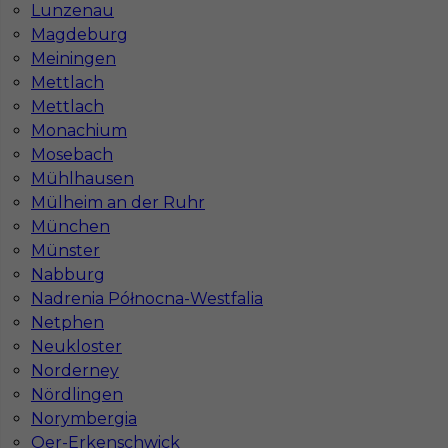
Lunzenau
Magdeburg
Meiningen
Mettlach
Mettlach
Monachium
Mosebach
Mühlhausen
Mülheim an der Ruhr
München
Münster
Nabburg
Nadrenia Północna-Westfalia
Netphen
Neukloster
InServ © 2014 – 2026 | Wszelkie prawa zastrzeżone
Norderney
Nördlingen
Norymbergia
Oer-Erkenschwick