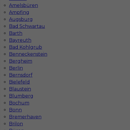
Stawka
16 - 18 € / h
Amelsbüren
Ampfing
Augsburg
1
Bad Schwartau
Znaleziono 1 wyników
Barth
Bayreuth
Bad Kohlgrub
Benneckenstein
Bergheim
Berlin
Najczęściej zadawane pytania (FAQ)
Bernsdorf
Bielefeld
Blaustein
Jak znaleźć pracę za granicą?
Blumberg
Bochum
Bonn
Czy praca Niemcy na budowie nadal się
opłaca przy obecnych kosztach życia?
Bremerhaven
Brilon