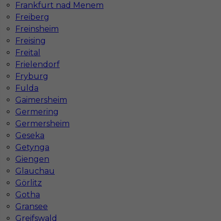
Frankfurt nad Menem
Freiberg
Freinsheim
Freising
Freital
Frielendorf
Fryburg
Fulda
Mapa ofert pracy
Mapa kategorii
Gaimersheim
Germering
Germersheim
Geseka
Informacje w sprawie pracy
Getynga
Telefon:
793-577-977
Giengen
Glauchau
Görlitz
Gotha
Dane firmy
Gransee
In-Serv Team Sp. z o.o.
Greifswald