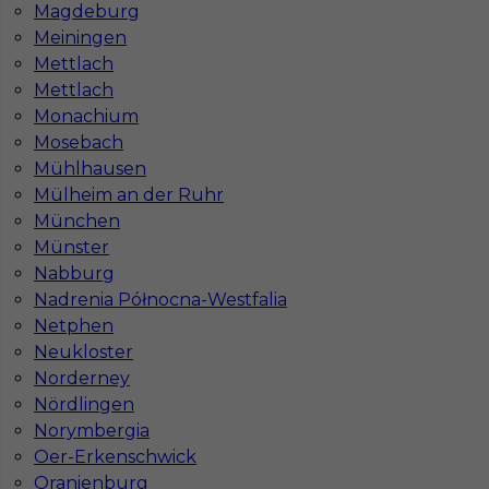
Magdeburg
Meiningen
Mettlach
Mettlach
Monachium
Mosebach
Mühlhausen
Mülheim an der Ruhr
München
Münster
Nabburg
Nadrenia Północna-Westfalia
Netphen
Neukloster
InServ © 2014 – 2026 | Wszelkie prawa zastrzeżone
Norderney
Nördlingen
Norymbergia
Oer-Erkenschwick
Witryna korzysta z ciasteczek
Oranienburg