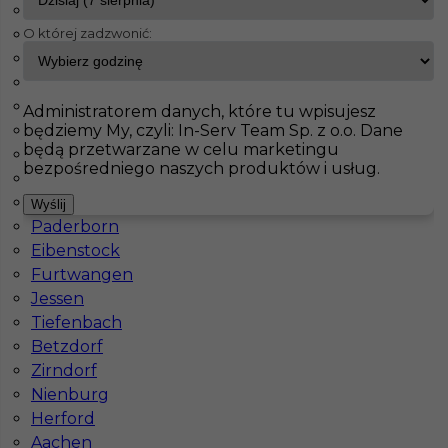
Weisenheim
O której zadzwonić:
Weilerswist
InServ
Oferty pracy
Prace wykończeniowe
St. Ingbert
Holzwickede
Heidenheim an der Brenz
Pokaż filtr
Walldorf
Administratorem danych, które tu wpisujesz
będziemy My, czyli: In-Serv Team Sp. z o.o. Dane
Oberhausen
będą przetwarzane w celu marketingu
Nürnberg
bezpośredniego naszych produktów i usług.
Veitshöchheim
Wolnzach
Wyślij
Paderborn
Eibenstock
Furtwangen
Jessen
Malarz / Tapeciarz - praca w Niemczech
Tiefenbach
Betzdorf
Kategoria
Prace wykończeniowe
,
Malarz
,
Tapeciarz
Zirndorf
Lokalizacja
Niemcy
,
St. Ingbert
Nienburg
Herford
Wymagane języki
Niemiecki komunikatywny
Aachen