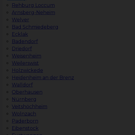
Rehburg Loccum
Arnsberg-Neheim
Welver
Bad Schmiedeberg
Ecklak
Badendorf
Driedorf
Weisenheim
Weilerswist
Holzwickede
Heidenheim an der Brenz
Walldorf
Oberhausen
Nürnberg
Veitshöchheim
Wolnzach
Paderborn
Eibenstock