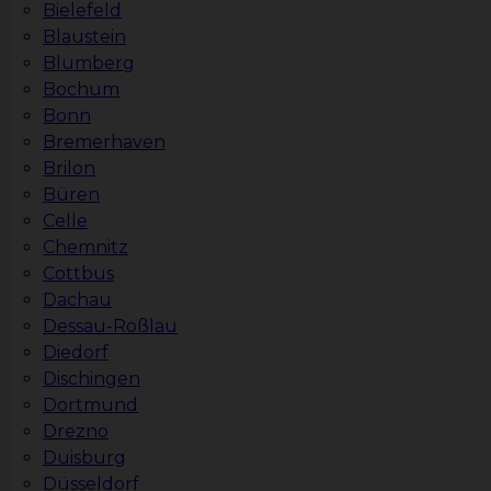
Bielefeld
Blaustein
Blumberg
Bochum
Bonn
Bremerhaven
Brilon
Büren
Celle
Chemnitz
Cottbus
Dachau
Dessau-Roßlau
Diedorf
Dischingen
Dortmund
Drezno
Duisburg
Düsseldorf