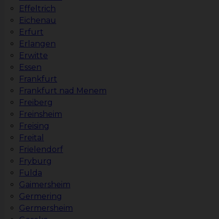
Effeltrich
Eichenau
Erfurt
Erlangen
Erwitte
Essen
Frankfurt
Frankfurt nad Menem
Freiberg
Freinsheim
Freising
Freital
Frielendorf
Fryburg
Fulda
Gaimersheim
Germering
Germersheim