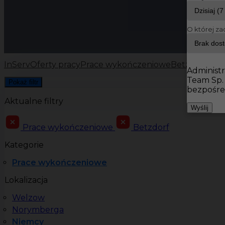
O której za
InServ
Oferty pracy
Prace wykończeniowe
Betzdorf
Administr
Team Sp.
Pokaż filtr
bezpośre
Aktualne filtry
Wyślij
Prace wykończeniowe
Betzdorf
Kategorie
Prace wykończeniowe
Lokalizacja
Welzow
Norymberga
Niemcy