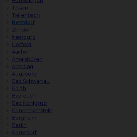
Furtwangen
Jessen
Tiefenbach
Betzdorf
Zirndorf
Nienburg
Herford
Aachen
Amelsbüren
Ampfing
Augsburg
Bad Schwartau
Barth
Bayreuth
Bad Kohlgrub
Benneckenstein
Bergheim
Berlin
Bernsdorf