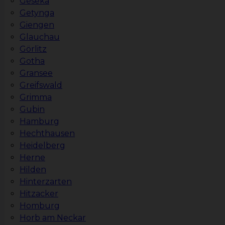
Geseka
Getynga
Giengen
Glauchau
Görlitz
Gotha
Gransee
Greifswald
Grimma
Gubin
Hamburg
Hechthausen
Heidelberg
Herne
Hilden
Hinterzarten
Hitzacker
Homburg
Horb am Neckar