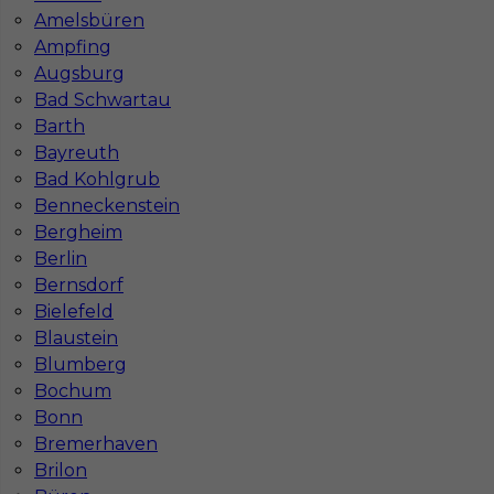
Wymagane języki
Niemiecki komunikatywny
Amelsbüren
Stawka
15 - 17 € / h
Ampfing
Augsburg
1
Bad Schwartau
Barth
Znaleziono 1 wyników
Bayreuth
Bad Kohlgrub
Benneckenstein
Bergheim
Berlin
Bernsdorf
Najczęściej zadawane pytania (FAQ)
Bielefeld
Blaustein
Blumberg
Jak znaleźć pracę za granicą?
Bochum
Bonn
Czy praca Niemcy na budowie nadal się
Bremerhaven
opłaca przy obecnych kosztach życia?
Brilon