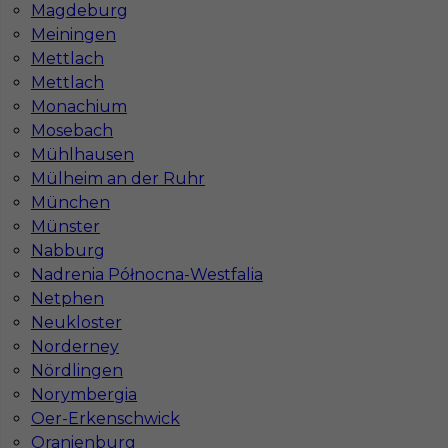
Magdeburg
Meiningen
Mettlach
Mettlach
Monachium
Mosebach
Mühlhausen
Mülheim an der Ruhr
München
Münster
Nabburg
Nadrenia Północna-Westfalia
Netphen
Neukloster
Norderney
InServ © 2014 – 2026 | Wszelkie prawa zastrzeżone
Nördlingen
Norymbergia
Oer-Erkenschwick
Oranienburg