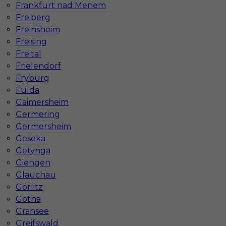
Frankfurt nad Menem
Freiberg
Freinsheim
Freising
Freital
Frielendorf
Fryburg
Fulda
Gaimersheim
Mapa ofert pracy
Mapa kategorii
Germering
Germersheim
Geseka
Getynga
Informacje w sprawie pracy
Giengen
Telefon:
793-577-977
Glauchau
Görlitz
Gotha
Gransee
Dane firmy
Greifswald