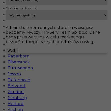
Weisenheim
O której zadzwonić:
Weilerswist
InServ
Oferty pracy
Prace wykończeniowe
Schwerina
Holzwickede
Heidenheim an der Brenz
Pokaż filtr
Walldorf
Administratorem danych, które tu wpisujesz
będziemy My, czyli: In-Serv Team Sp. z o.o. Dane
Oberhausen
będą przetwarzane w celu marketingu
Nürnberg
bezpośredniego naszych produktów i usług.
Veitshöchheim
Wolnzach
Wyślij
Paderborn
Eibenstock
Furtwangen
Jessen
Praca monter płyt gk / monter sufitów za
Tiefenbach
granicą
Betzdorf
Zirndorf
Kategoria
Prace wykończeniowe
,
Monter Płyt GK
Nienburg
Lokalizacja
Niemcy
,
Schwerina
Herford
Aachen