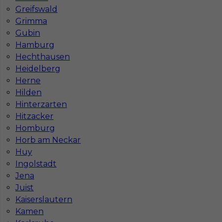
Greifswald
Grimma
Gubin
Hamburg
Hechthausen
Heidelberg
Mapa ofert pracy
Mapa kategorii
Herne
Hilden
Hinterzarten
Hitzacker
Informacje w sprawie pracy
Homburg
Telefon:
793-577-977
Horb am Neckar
Huy
Ingolstadt
Jena
Dane firmy
Juist
Kaiserslautern
In-Serv Team Sp. z o.o.
Kamen
ul. Bóżnicza 15/6
61-751 Poznań, Polen