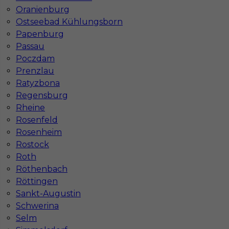
Oranienburg
Ostseebad Kühlungsborn
Papenburg
Passau
Poczdam
Prenzlau
Ratyzbona
Regensburg
Rheine
Rosenfeld
Rosenheim
Rostock
InServ © 2014 – 2026 | Wszelkie prawa zastrzeżone
Roth
Röthenbach
Röttingen
Sankt-Augustin
Witryna korzysta z ciasteczek
Schwerina
Ta witryna używa ciasteczek (cookies) do
Selm
personalizacji treści i reklam, oferowania funkcji