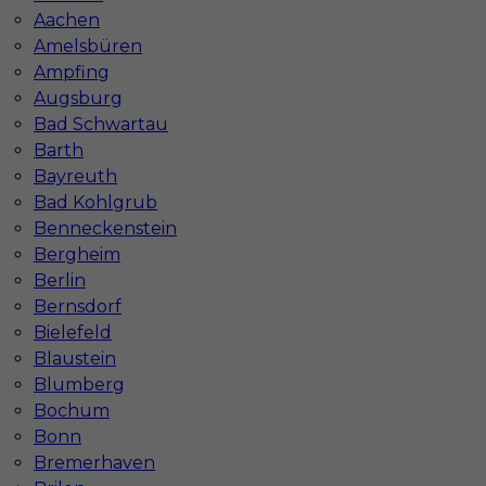
Aachen
Stawka
17 - 18 € / h
Amelsbüren
Ampfing
Augsburg
Bad Schwartau
Barth
Bayreuth
Bad Kohlgrub
Benneckenstein
Bergheim
Berlin
Praca regipsiarz w Niemczech
Bernsdorf
Bielefeld
Kategoria
Prace wykończeniowe
,
Monter Płyt GK
Blaustein
Blumberg
Lokalizacja
Niemcy
,
Diedorf
Bochum
Wymagane języki
Bonn
Stawka
13 - 15 € / h
Bremerhaven