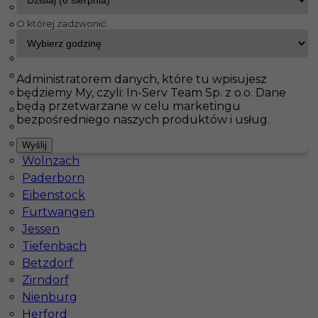
Driedorf
O której zadzwonić:
Weisenheim
InServ
Oferty pracy
Prace wykończeniowe
Diedorf
Weilerswist
Holzwickede
Pokaż filtr
Heidenheim an der Brenz
Administratorem danych, które tu wpisujesz
będziemy My, czyli: In-Serv Team Sp. z o.o. Dane
Walldorf
będą przetwarzane w celu marketingu
Oberhausen
bezpośredniego naszych produktów i usług.
Nürnberg
Veitshöchheim
Wyślij
Wolnzach
Paderborn
Eibenstock
Furtwangen
Praca za granicą - montaż płyt G/K
Jessen
Tiefenbach
Kategoria
Prace wykończeniowe
,
Monter Płyt GK
Betzdorf
Lokalizacja
Niemcy
,
Diedorf
Zirndorf
Nienburg
Wymagane języki
Niemiecki komunikatywny
,
Herford
Angielski komunikatywny