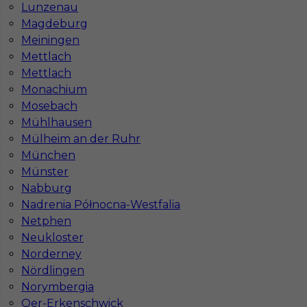
Lunzenau
Częstochowie
Krakowie
Magdeburg
Meiningen
Mettlach
Mettlach
Najpopularniejsze miejscowości w Niemczech
Monachium
Mosebach
Praca Augsburg
Praca Essen
Mühlhausen
Praca Hamburg
Praca Monachium
Mülheim an der Ruhr
Praca Berlin
Praca Frankfurt
München
Praca Hannover
Praca Munster
Praca Dortmund
Praca Görlitz
Münster
Praca Magdeburg
Praca Stuttgar
Nabburg
Nadrenia Północna-Westfalia
Netphen
Neukloster
Norderney
Nördlingen
Norymbergia
Oer-Erkenschwick