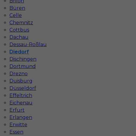
Brilon
Büren
1
Celle
Znaleziono 2 wyników
Chemnitz
Cottbus
Dachau
Dessau-Roßlau
Diedorf
Dischingen
Najczęściej zadawane pytania (FAQ)
Dortmund
Drezno
Duisburg
Jak znaleźć pracę za granicą?
Düsseldorf
Effeltrich
Eichenau
Czy praca Niemcy na budowie nadal się
Erfurt
opłaca przy obecnych kosztach życia?
Erlangen
Erwitte
Gdzie do pracy za granicę?
Essen