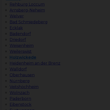
Rehburg Loccum
Arnsberg-Neheim
Welver
Bad Schmiedeberg
Ecklak
Badendorf
Driedorf
Weisenheim
Weilerswist
Holzwickede
Heidenheim an der Brenz
Walldorf
Oberhausen
Nürnberg
Veitshöchheim
Wolnzach
Paderborn
Eibenstock