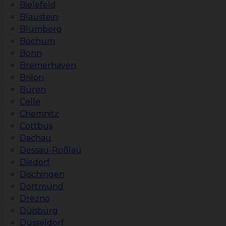
Bielefeld
Blaustein
Blumberg
Bochum
Bonn
Bremerhaven
Brilon
Büren
Celle
Chemnitz
Cottbus
Dachau
Dessau-Roßlau
Diedorf
Dischingen
Dortmund
Drezno
Duisburg
Düsseldorf