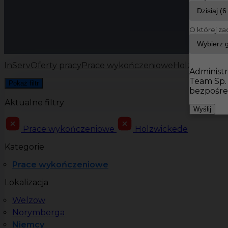
O której za
InServ
Oferty pracy
Prace wykończeniowe
Holzwickede
Administr
Team Sp.
Pokaż filtr
bezpośre
Aktualne filtry
Wyślij
Prace wykończeniowe
Holzwickede
Kategorie
Prace wykończeniowe
Lokalizacja
Welzow
Norymberga
Niemcy