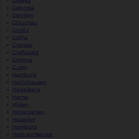
Geseka
Getynga
Giengen
Glauchau
Görlitz
Gotha
Gransee
Greifswald
Grimma
Gubin
Hamburg
Hechthausen
Heidelberg
Herne
Hilden
Hinterzarten
Hitzacker
Homburg
Horb am Neckar