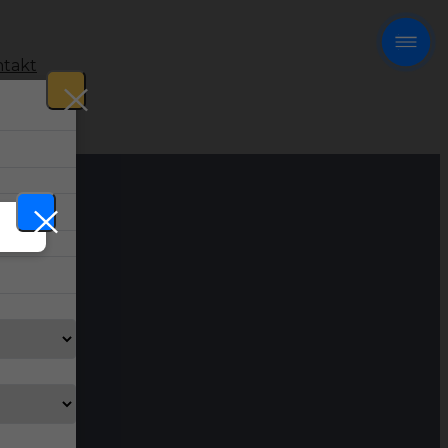
takt
!