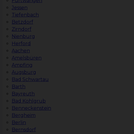
Furtwangen
Jessen
Tiefenbach
Betzdorf
Zirndorf
Nienburg
Herford
Aachen
Amelsbüren
Ampfing
Augsburg
Bad Schwartau
Barth
Bayreuth
Bad Kohlgrub
Benneckenstein
Bergheim
Berlin
Bernsdorf