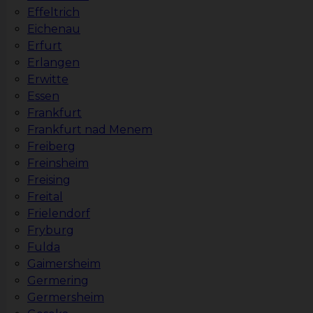
Effeltrich
Eichenau
Erfurt
Erlangen
Erwitte
Essen
Frankfurt
Frankfurt nad Menem
Freiberg
Freinsheim
Freising
Freital
Frielendorf
Fryburg
Fulda
Gaimersheim
Germering
Germersheim