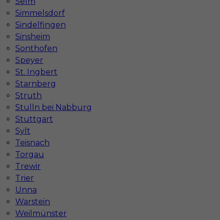
Selm
Simmelsdorf
Sindelfingen
Czy praca w Niemczech bez języka jest
Sinsheim
możliwa?
Sonthofen
Speyer
St. Ingbert
Starnberg
Struth
Stulln bei Nabburg
Stuttgart
Sylt
Teisnach
Torgau
Trewir
Trier
Mapa ofert pracy
Mapa kategorii
Unna
Warstein
Weilmünster