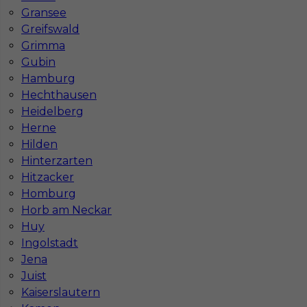
Gransee
Greifswald
Grimma
Gubin
Hamburg
Płytkarz praca bez języka za granicą
Hechthausen
Heidelberg
Kategoria
Prace wykończeniowe
,
Glazurnik /
Herne
Płytkarz
Hilden
Lokalizacja
Niemcy
,
Wittenberga
Hinterzarten
Hitzacker
Wymagane języki
Bez języka
Homburg
Stawka
16 - 18 € / h
Horb am Neckar
Huy
Ingolstadt
Jena
Juist
Kaiserslautern