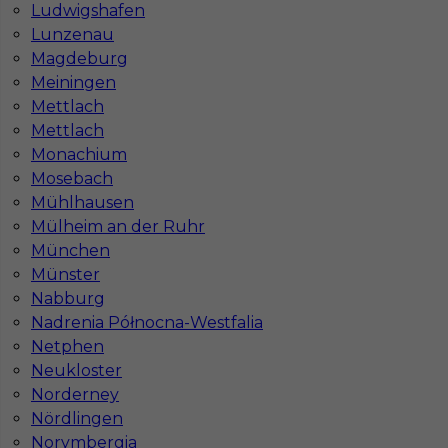
Ludwigshafen
Lunzenau
Praca monter okien za granicą
Magdeburg
Meiningen
Kategoria
Prace wykończeniowe
,
Monter okien
Mettlach
Lokalizacja
Niemcy
,
Wittenberga
Mettlach
Monachium
Wymagane języki
Niemiecki komunikatywny
Mosebach
Stawka
14 - 16 € / h
Mühlhausen
Mülheim an der Ruhr
München
1
Münster
Znaleziono 7 wyników
Nabburg
Nadrenia Północna-Westfalia
Netphen
Neukloster
Norderney
Nördlingen
Najczęściej zadawane pytania (FAQ)
Norymbergia