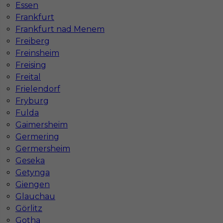
Essen
Frankfurt
Frankfurt nad Menem
Freiberg
Freinsheim
Freising
Freital
Frielendorf
Monter okien - praca w Niemczech
Fryburg
Fulda
Kategoria
Prace wykończeniowe
,
Monter okien
Gaimersheim
Lokalizacja
Niemcy
,
Wittenberga
Germering
Wymagane języki
Niemiecki komunikatywny
Germersheim
Geseka
Stawka
15 - 17 € / h
Getynga
Giengen
Glauchau
Görlitz
Gotha