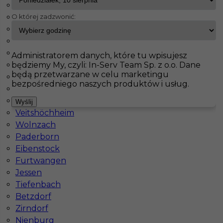
Badendorf
O której zadzwonić:
Driedorf
InServ
Oferty pracy
Prace wykończeniowe
Wittenberga
Weisenheim
Weilerswist
Pokaż filtr
Holzwickede
Administratorem danych, które tu wpisujesz
będziemy My, czyli: In-Serv Team Sp. z o.o. Dane
Heidenheim an der Brenz
będą przetwarzane w celu marketingu
Walldorf
bezpośredniego naszych produktów i usług.
Oberhausen
Nürnberg
Wyślij
Veitshöchheim
Wolnzach
Paderborn
Eibenstock
Praca za granicą - Monter płyt G/K
Furtwangen
Jessen
Kategoria
Prace wykończeniowe
,
Monter Płyt GK
Tiefenbach
Lokalizacja
Niemcy
,
Wittenberga
Betzdorf
Zirndorf
Wymagane języki
Niemiecki komunikatywny
Nienburg