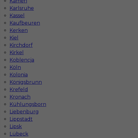
Kamen
Karlsruhe
Kassel
Kaufbeuren
Płytkarz glazurnik praca bez języka Niemcy
Kerken
Kiel
Kategoria
Prace wykończeniowe
,
Glazurnik /
Kirchdorf
Płytkarz
Kirkel
Lokalizacja
Niemcy
,
Wittenberga
Koblencja
Köln
Wymagane języki
Bez języka
Kolonia
Stawka
16 - 18 € / h
Königsbrunn
Krefeld
Kronach
Kühlungsborn
Liebenburg
Lippstadt
Lipsk
Lübeck