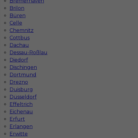
Bremerhaven
Brilon
Büren
Celle
Chemnitz
Cottbus
Dachau
Dessau-Roßlau
Diedorf
Dischingen
Płytkarz - praca w Niemczech
Dortmund
Kategoria
Prace wykończeniowe
,
Glazurnik /
Drezno
Płytkarz
Duisburg
Düsseldorf
Lokalizacja
Niemcy
,
Wittenberga
Effeltrich
Wymagane języki
Niemiecki komunikatywny
Eichenau
Erfurt
Stawka
17 - 19
Erlangen
Erwitte