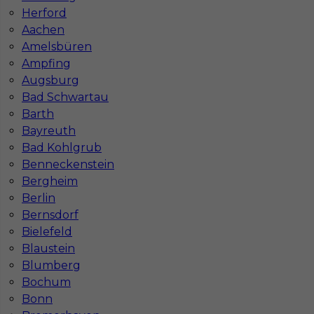
Stawka
17 - 19 € / h
Herford
Aachen
Amelsbüren
Ampfing
Augsburg
Bad Schwartau
Barth
Bayreuth
Bad Kohlgrub
Benneckenstein
Bergheim
Glazurnik praca Niemcy
Berlin
Kategoria
Prace wykończeniowe
,
Glazurnik /
Bernsdorf
Płytkarz
Bielefeld
Blaustein
Lokalizacja
Niemcy
,
Wittenberga
Blumberg
Wymagane języki
Niemiecki komunikatywny
Bochum
Stawka
17 - 19 € / h
Bonn