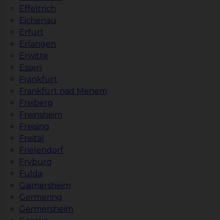
Effeltrich
Eichenau
Erfurt
Erlangen
Erwitte
Essen
Frankfurt
Frankfurt nad Menem
Freiberg
Freinsheim
Freising
Freital
Frielendorf
Fryburg
Fulda
Gaimersheim
Germering
Germersheim