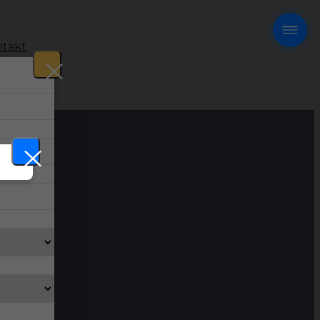
takt
!