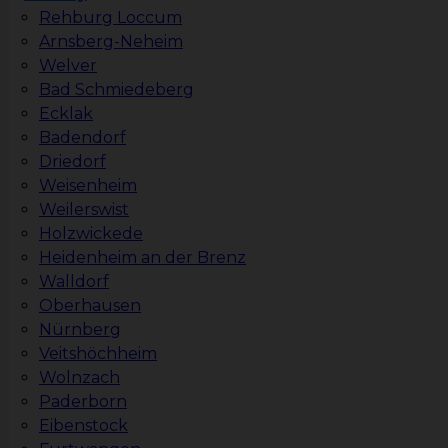
Rehburg Loccum
Arnsberg-Neheim
Welver
Bad Schmiedeberg
Ecklak
Badendorf
Driedorf
Weisenheim
Weilerswist
Holzwickede
Heidenheim an der Brenz
Walldorf
Oberhausen
Nürnberg
Veitshöchheim
Wolnzach
Paderborn
Eibenstock