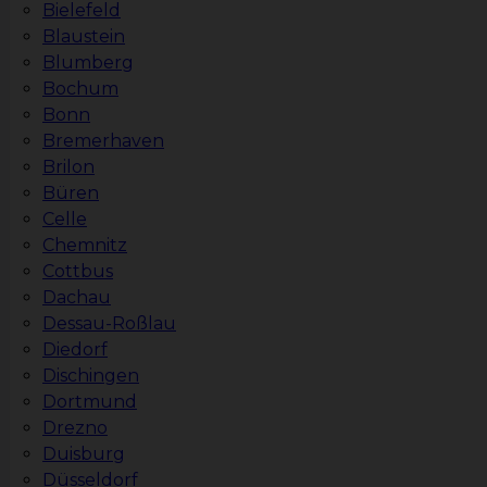
Bielefeld
Blaustein
Blumberg
Bochum
Bonn
Bremerhaven
Brilon
Büren
Celle
Chemnitz
Cottbus
Dachau
Dessau-Roßlau
Diedorf
Dischingen
Dortmund
Drezno
Duisburg
Düsseldorf