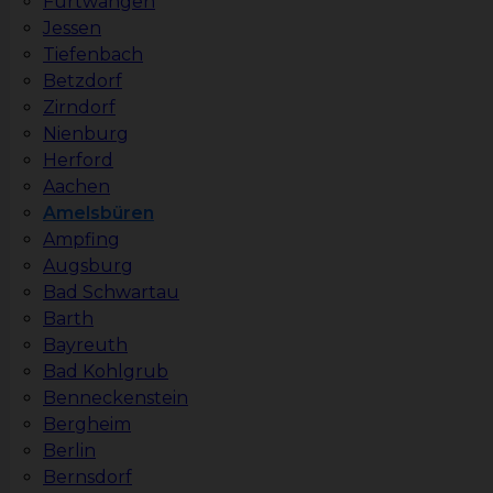
Furtwangen
Jessen
Tiefenbach
Betzdorf
Zirndorf
Nienburg
Herford
Aachen
Amelsbüren
Ampfing
Augsburg
Bad Schwartau
Barth
Bayreuth
Bad Kohlgrub
Benneckenstein
Bergheim
Berlin
Bernsdorf