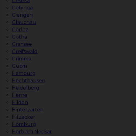
Geseka
Getynga
Giengen
Glauchau
Görlitz
Gotha
Gransee
Greifswald
Grimma
Gubin
Hamburg
Hechthausen
Heidelberg
Herne
Hilden
Hinterzarten
Hitzacker
Homburg
Horb am Neckar