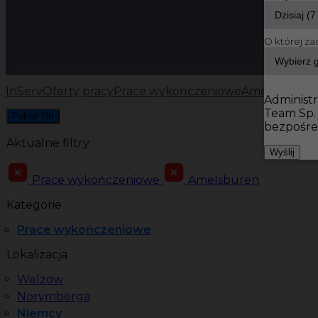
O której za
InServ
Oferty pracy
Prace wykończeniowe
Amelsbüren
Administr
Team Sp.
Pokaż filtr
bezpośre
Aktualne filtry
Wyślij
Prace wykończeniowe
Amelsbüren
Kategorie
Prace wykończeniowe
Lokalizacja
Welzow
Norymberga
Niemcy