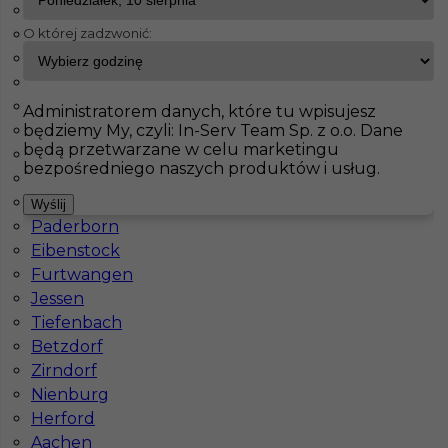
Weisenheim
O której zadzwonić:
Weilerswist
InServ
Oferty pracy
Prace wykończeniowe
Kirkel
Holzwickede
Heidenheim an der Brenz
Pokaż filtr
Walldorf
Administratorem danych, które tu wpisujesz
będziemy My, czyli: In-Serv Team Sp. z o.o. Dane
Oberhausen
będą przetwarzane w celu marketingu
Nürnberg
bezpośredniego naszych produktów i usług.
Veitshöchheim
Wolnzach
Wyślij
Paderborn
Eibenstock
Furtwangen
Jessen
Malarz tapeciarz praca za granicą
Tiefenbach
Betzdorf
Kategoria
Prace wykończeniowe
,
Malarz
,
Szpachlarz
Zirndorf
,
Tapeciarz
Nienburg
Lokalizacja
Niemcy
,
Kirkel
Herford
Aachen
Wymagane języki
Niemiecki komunikatywny
,