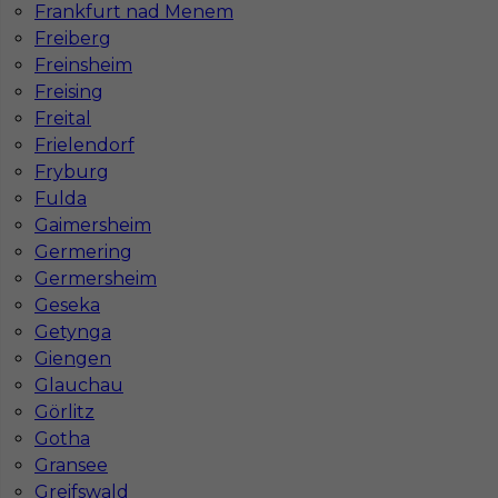
Frankfurt nad Menem
1
Freiberg
Znaleziono 3 wyników
Freinsheim
Freising
Freital
Frielendorf
Fryburg
Fulda
Najczęściej zadawane pytania (FAQ)
Gaimersheim
Germering
Germersheim
Jak znaleźć pracę za granicą?
Geseka
Getynga
Giengen
Czy praca Niemcy na budowie nadal się
opłaca przy obecnych kosztach życia?
Glauchau
Görlitz
Gotha
Gdzie do pracy za granicę?
Gransee
Greifswald