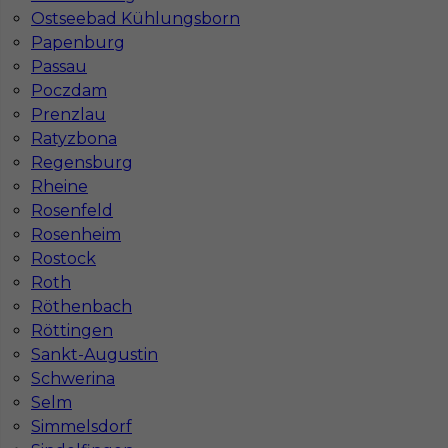
Ostseebad Kühlungsborn
Papenburg
Passau
Poczdam
Najpopularniejsze miejscowości w Niemczech
Prenzlau
Ratyzbona
Praca Augsburg
Praca Essen
Praca Hamburg
Praca Monachium
Regensburg
Praca Berlin
Praca Frankfurt
Rheine
Praca Hannover
Praca Munster
Rosenfeld
Praca Dortmund
Praca Görlitz
Rosenheim
Praca Magdeburg
Praca Stuttgar
Rostock
Roth
Röthenbach
Röttingen
Sankt-Augustin
Schwerina
Selm
Simmelsdorf