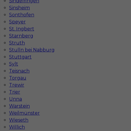
Sindelfingen
Sinsheim
Sonthofen
Speyer
St. Ingbert
Starnberg
Struth
Stulln bei Nabburg
Stuttgart
Sylt
Teisnach
Torgau
InServ © 2014 – 2026 | Wszelkie prawa zastrzeżone
Trewir
Trier
Unna
Warstein
Witryna korzysta z ciasteczek
Weilmünster
Ta witryna używa ciasteczek (cookies) do
Wieseth
personalizacji treści i reklam, oferowania funkcji
Willich
społecznościowych oraz analizy naszego ruchu