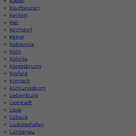
Kassel
Kaufbeuren
Kerken
Kiel
Kirchdorf
Kirkel
Mapa ofert pracy
Mapa kategorii
Koblencja
Köln
Kolonia
Königsbrunn
Informacje w sprawie pracy
Krefeld
Telefon:
793-577-977
Kronach
Kühlungsborn
Liebenburg
Lippstadt
Dane firmy
Lipsk
In-Serv Team Sp. z o.o.
Lübeck
ul. Bóżnicza 15/6
Ludwigshafen
61-751 Poznań, Polen
Lunzenau