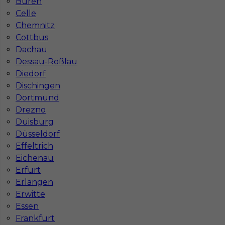
Büren
Stawka
13 - 15 € / h
Celle
Chemnitz
Cottbus
Dachau
Dessau-Roßlau
Diedorf
Dischingen
Dortmund
Drezno
Duisburg
Praca w Niemczech dla malarza
Düsseldorf
Effeltrich
Kategoria
Prace wykończeniowe
,
Malarz
Eichenau
Lokalizacja
Niemcy
,
Kirkel
Erfurt
Erlangen
Wymagane języki
Bez języka
Erwitte
Stawka
12 - 14 € / h
Essen
Frankfurt