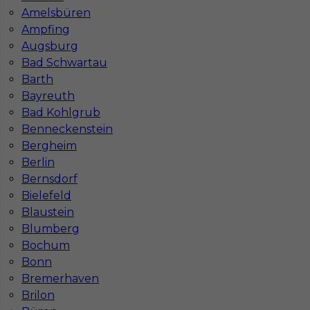
Niemiecki podstawowy
Amelsbüren
Ampfing
Stawka
13 - 15 € / h
Augsburg
Bad Schwartau
Barth
Bayreuth
Bad Kohlgrub
Benneckenstein
Bergheim
Berlin
Bernsdorf
Bielefeld
Praca malarz tapeciarz zagranica
Blaustein
Blumberg
Kategoria
Prace wykończeniowe
,
Malarz
,
Tapeciarz
Bochum
Lokalizacja
Niemcy
,
Kirkel
Bonn
Bremerhaven
Wymagane języki
Niemiecki komunikatywny
,
Bez
Brilon
języka