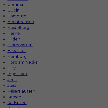
Grimma
Co to jest Gewerbe?
Gubin
Hamburg
Hechthausen
Czy praca w Niemczech na budowie jest
Heidelberg
bezpieczna pod kątem BHP?
Herne
Hilden
Jakie kursy warto zrobić, aby praca za
Hinterzarten
granicą była lepiej płatna?
Hitzacker
Homburg
Horb am Neckar
Czy praca w Niemczech bez języka jest
Huy
możliwa?
Ingolstadt
Jena
Juist
Kaiserslautern
Kamen
Karlsruhe