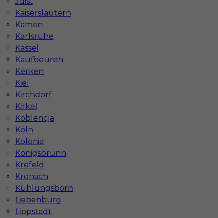
Juist
Kaiserslautern
Czy praca w Niemczech na budowie jest
Kamen
bezpieczna pod kątem BHP?
Karlsruhe
Kassel
Kaufbeuren
Jakie kursy warto zrobić, aby praca za
Kerken
granicą była lepiej płatna?
Kiel
Kirchdorf
Czy praca w Niemczech bez języka jest
Kirkel
możliwa?
Koblencja
Köln
Kolonia
Königsbrunn
Krefeld
Kronach
Kühlungsborn
Liebenburg
Lippstadt