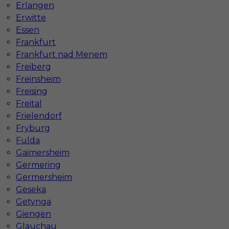
Erlangen
Erwitte
Essen
Frankfurt
Frankfurt nad Menem
Freiberg
Freinsheim
Płytkarz glazurnik praca Niemcy
Freising
Freital
Kategoria
Prace wykończeniowe
,
Glazurnik /
Frielendorf
Płytkarz
Fryburg
Lokalizacja
Niemcy
,
Drezno
Fulda
Wymagane języki
Angielski komunikatywny
,
Gaimersheim
Niemiecki komunikatywny
Germering
Germersheim
Stawka
15 - 17 € / h
Geseka
Getynga
1
Giengen
Znaleziono 4 wyników
Glauchau