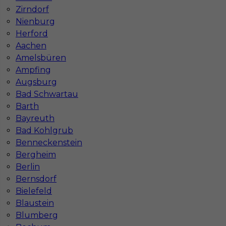
Stawka
17 - 18 € / h
Zirndorf
Nienburg
Herford
Aachen
Amelsbüren
Ampfing
Augsburg
Bad Schwartau
Barth
Bayreuth
Bad Kohlgrub
Prace glazurnicze w Niemczech
Benneckenstein
Kategoria
Prace wykończeniowe
,
Glazurnik /
Bergheim
Płytkarz
Berlin
Bernsdorf
Lokalizacja
Niemcy
,
Drezno
Bielefeld
Wymagane języki
Niemiecki komunikatywny
Blaustein
Stawka
22 - 23 € / h
Blumberg