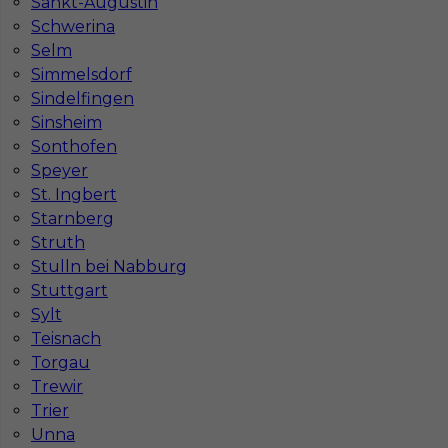
Sankt-Augustin
Schwerina
Najpopularniejsze miejscowości w Niemczech
Selm
Simmelsdorf
Praca Augsburg
Praca Essen
Sindelfingen
Praca Hamburg
Praca Monachium
Sinsheim
Praca Berlin
Praca Frankfurt
Sonthofen
Praca Hannover
Praca Munster
Speyer
Praca Dortmund
Praca Görlitz
St. Ingbert
Praca Magdeburg
Praca Stuttgar
Starnberg
Struth
Stulln bei Nabburg
Stuttgart
Sylt
Teisnach
Torgau
Trewir
Trier
Unna