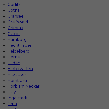
Görlitz
Gotha
Gransee
Greifswald
Grimma
Najczęściej zadawane pytania (FAQ)
Gubin
Hamburg
Hechthausen
Jak znaleźć pracę za granicą?
Heidelberg
Herne
Hilden
Czy praca Niemcy na budowie nadal się
Hinterzarten
opłaca przy obecnych kosztach życia?
Hitzacker
Homburg
Horb am Neckar
Gdzie do pracy za granicę?
Huy
Ingolstadt
Co to jest Gewerbe?
Jena