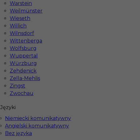
Warstein
Weilmünster
Wieseth
Willich
Wilnsdorf
Wittenberga
Wolfsburg
Wuppertal
Würzburg
Zehdenick
InServ © 2014 – 2026 | Wszelkie prawa zastrzeżone
Zella-Mehlis
Zingst
Zwochau
Witryna korzysta z ciasteczek
Języki
Ta witryna używa ciasteczek (cookies) do
personalizacji treści i reklam, oferowania funkcji
Niemiecki komunikatywny
społecznościowych oraz analizy naszego ruchu
Angielski komunikatywny
internetowego.
Bez języka
Dokładne informacje o tym, jak używamy ciasteczek