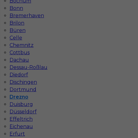
Bochum
Bonn
Bremerhaven
Brilon
Büren
Celle
Chemnitz
Cottbus
Dachau
Dessau-Roßlau
Regipsiarz - praca za granicą bez języka
Diedorf
Kategoria
Prace wykończeniowe
,
Monter Płyt GK
Dischingen
Dortmund
Lokalizacja
Niemcy
,
Drezno
Drezno
Wymagane języki
Bez języka
Duisburg
Düsseldorf
Stawka
16 - 17 € / h
Effeltrich
Eichenau
Erfurt