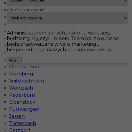
Bad Schmiedeberg
O której zadzwonić:
Ecklak
InServ
Oferty pracy
Prace wykończeniowe
Drezno
Badendorf
Driedorf
Pokaż filtr
Weisenheim
Administratorem danych, które tu wpisujesz
będziemy My, czyli: In-Serv Team Sp. z o.o. Dane
Weilerswist
będą przetwarzane w celu marketingu
Holzwickede
bezpośredniego naszych produktów i usług.
Heidenheim an der Brenz
Walldorf
Wyślij
Oberhausen
Nürnberg
Veitshöchheim
Wolnzach
Prace wykończeniowe bez języka - Drezno
Paderborn
Eibenstock
Kategoria
Prace wykończeniowe
Furtwangen
Lokalizacja
Niemcy
,
Drezno
Jessen
Tiefenbach
Wymagane języki
Bez języka
Betzdorf