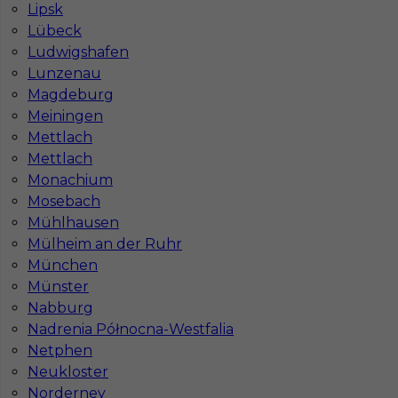
Lipsk
Lübeck
Ludwigshafen
Mapa ofert pracy
Lunzenau
Mapa kategorii
Magdeburg
Meiningen
Mettlach
Informacje w sprawie pracy
Mettlach
Telefon:
793-577-977
Monachium
Mosebach
Mühlhausen
Mülheim an der Ruhr
München
Dane firmy
Münster
In-Serv Team Sp. z o.o.
Nabburg
ul. Bóżnicza 15/6
61-751 Poznań, Polen
Nadrenia Północna-Westfalia
Netphen
NIP: PL7831822725
Neukloster
KRS: 0000855600
Norderney
REGON: 386807002