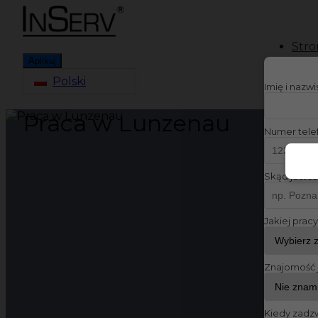
Stro
Aplikuj
Polski
Imię i nazw
Praca w Lunzenau
Numer tele
Skąd jesteś
Jakiej prac
Znajomość 
Kiedy zadz