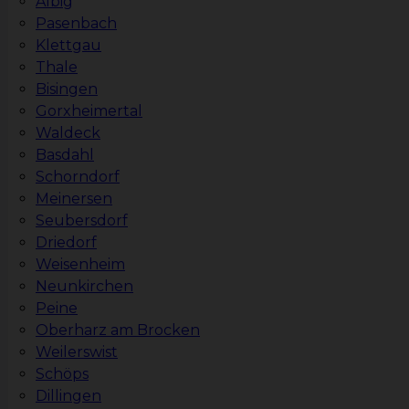
Albig
Pasenbach
Klettgau
Thale
Bisingen
Gorxheimertal
Waldeck
Basdahl
Schorndorf
Meinersen
Seubersdorf
Driedorf
Weisenheim
Neunkirchen
Peine
Oberharz am Brocken
Weilerswist
Schöps
Dillingen