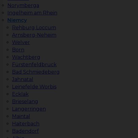
Norymberga
Ingelheim am Rhein
Niemcy
Rehburg Loccum
Arnsberg-Neheim
Welver
Born
Wachtberg
Fürstenfeldbruck
Bad Schmiedeberg
Jahnatal
Leinefelde Worbis
Ecklak
Brieselang
Langerringen
Maintal
Haiterbach
Badendorf