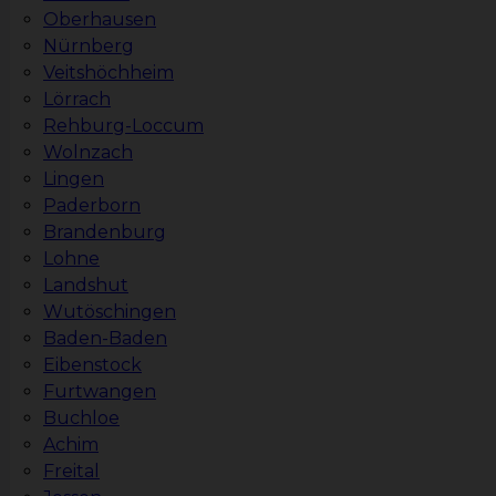
Oberhausen
Nürnberg
Veitshöchheim
Lörrach
Rehburg-Loccum
Wolnzach
Lingen
Paderborn
Brandenburg
Lohne
Landshut
Wutöschingen
Baden-Baden
Eibenstock
Furtwangen
Buchloe
Achim
Freital