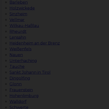
Barleben
Holzwickede
Sinzheim
Vellmar
Wilkau-Haßlau
Rheurdt
Lensahn
Heidenheim an der Brenz
Weißenfels
Nauen
Unterhaching
Tauche
Sankt Johann in Tirol
Dingolfing
Glonn
Frauenstein
Hohenlimburg
Walldorf
Schwerte