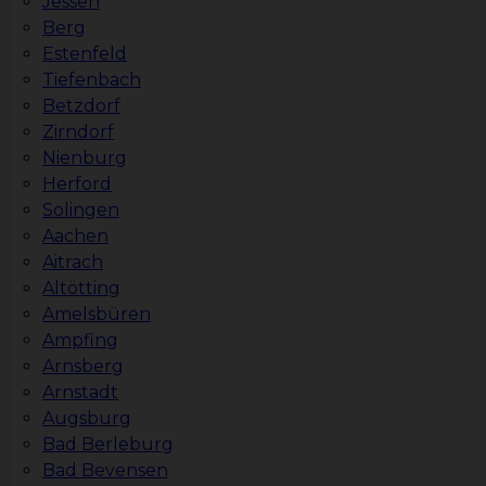
Jessen
Berg
Estenfeld
Tiefenbach
Betzdorf
Zirndorf
Nienburg
Herford
Solingen
Aachen
Aitrach
Altötting
Amelsbüren
Ampfing
Arnsberg
Arnstadt
Augsburg
Bad Berleburg
Bad Bevensen