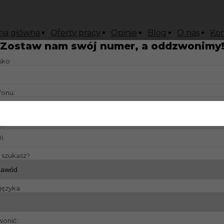
na główna
Oferty pracy
Opinie
Blog
O nas
Kon
Zostaw nam swój numer, a oddzwonimy
isko
fonu:
?:
y szukasz?
języka
wonić: