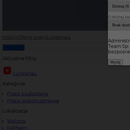
O której za
InServ
Oferty pracy
Lunzenau
Administr
Team Sp.
Pokaż filtr
bezpośre
Aktualne filtry
Wyślij
Lunzenau
Kategorie
Prace budowlane
Prace wykończeniowe
Lokalizacja
Welzow
Fellheim