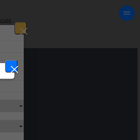
takt
!