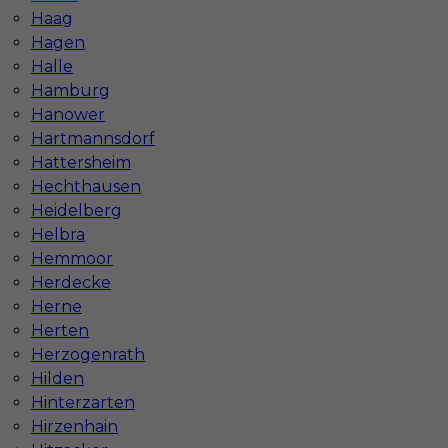
granicą była lepiej płatna?
Haag
Hagen
Halle
Czy praca w Niemczech bez języka jest
Hamburg
możliwa?
Hanower
Hartmannsdorf
Hattersheim
Hechthausen
Heidelberg
Helbra
Hemmoor
Herdecke
Herne
Herten
Herzogenrath
Hilden
Mapa ofert pracy
Mapa kategorii
Hinterzarten
Hirzenhain