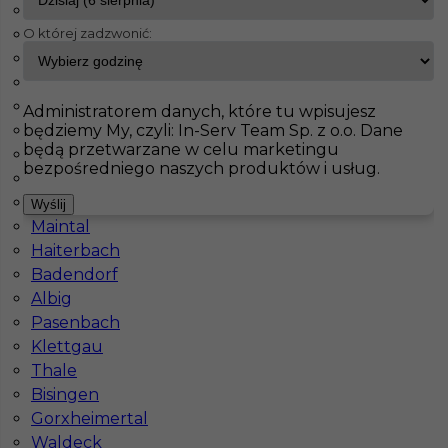
Born
O której zadzwonić:
Wachtberg
InServ
Oferty pracy
Gubin
Fürstenfeldbruck
Bad Schmiedeberg
Pokaż filtr
Jahnatal
Administratorem danych, które tu wpisujesz
będziemy My, czyli: In-Serv Team Sp. z o.o. Dane
Leinefelde Worbis
będą przetwarzane w celu marketingu
Ecklak
bezpośredniego naszych produktów i usług.
Brieselang
Langerringen
Wyślij
Maintal
Haiterbach
Badendorf
Albig
Dekarz blacharz praca zagranica
Pasenbach
Klettgau
Kategoria
Prace budowlane
,
Dekarz
Thale
Lokalizacja
Niemcy
,
Frankfurt
,
Gubin
Bisingen
Gorxheimertal
Wymagane języki
Bez języka
Waldeck