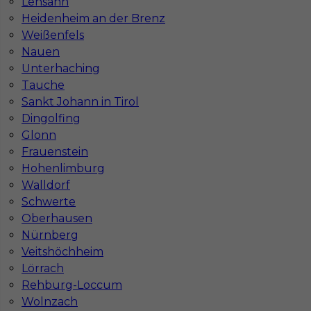
Lensahn
Heidenheim an der Brenz
Weißenfels
Nauen
Unterhaching
Tauche
Sankt Johann in Tirol
Dingolfing
Glonn
Glazurnik praca za granicą
Frauenstein
Hohenlimburg
Kategoria
Prace wykończeniowe
,
Glazurnik /
Płytkarz
Walldorf
Schwerte
Lokalizacja
Niemcy
,
Gubin
Oberhausen
Wymagane języki
Angielski komunikatywny
,
Nürnberg
Niemiecki komunikatywny
,
Niemiecki dobry
Veitshöchheim
Lörrach
Stawka
15 - 17 € / h
Rehburg-Loccum
Wolnzach