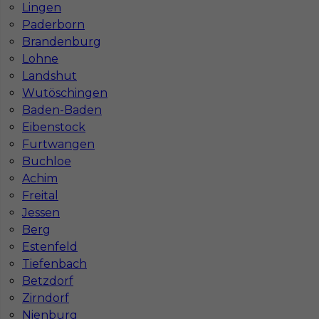
Lingen
Paderborn
Brandenburg
Lohne
Landshut
Wutöschingen
Baden-Baden
Eibenstock
Praca Niemcy dla pomocnika budowlanego
Furtwangen
Buchloe
Kategoria
Prace budowlane
,
Pracownicy fizyczni
,
Pomocnik
Achim
Freital
Lokalizacja
Niemcy
,
Gubin
Jessen
Wymagane języki
Angielski komunikatywny
,
Berg
Niemiecki komunikatywny
,
Niemiecki dobry
Estenfeld
Stawka
9 - 11 € / h
Tiefenbach
Betzdorf
Zirndorf
Nienburg