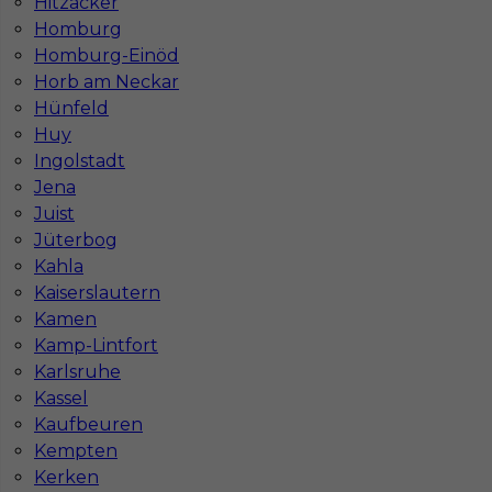
Hitzacker
Informacje w sprawie pracy
Homburg
Homburg-Einöd
Telefon:
793-577-977
Horb am Neckar
Hünfeld
Huy
Ingolstadt
Dane firmy
Jena
In-Serv Team Sp. z o.o.
Juist
ul. Bóżnicza 15/6
Jüterbog
61-751 Poznań, Polen
Kahla
NIP: PL7831822725
Kaiserslautern
KRS: 0000855600
Kamen
REGON: 386807002
Kamp-Lintfort
Karlsruhe
Kassel
Kaufbeuren
Administracja
Kempten
ul. Murawa 12-18 E1
61-655 Poznań
Kerken