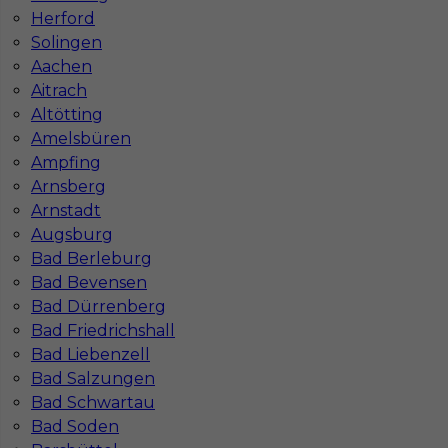
Herford
Solingen
Aachen
Aitrach
Altötting
Amelsbüren
Ampfing
Praca dekarz w Niemczech
Arnsberg
Kategoria
Prace budowlane
,
Dekarz
Arnstadt
Augsburg
Lokalizacja
Niemcy
,
Gubin
Bad Berleburg
Wymagane języki
Niemiecki komunikatywny
Bad Bevensen
Bad Dürrenberg
Stawka
15 - 17 € / h
Bad Friedrichshall
Bad Liebenzell
1
Bad Salzungen
Znaleziono 5 wyników
Bad Schwartau
Bad Soden