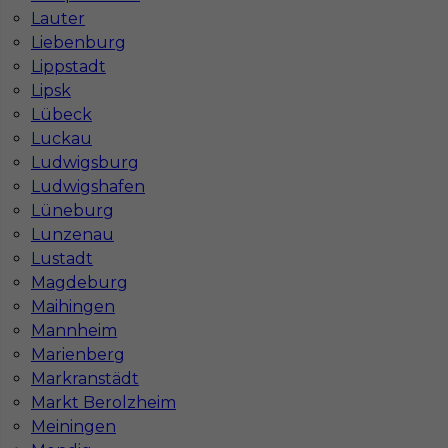
Praca Hannover
Praca Munster
Lauter
Praca Dortmund
Praca Görlitz
Liebenburg
Praca Magdeburg
Praca Stuttgar
Lippstadt
Lipsk
Lübeck
Luckau
Ludwigsburg
Ludwigshafen
Lüneburg
Lunzenau
Lustadt
Magdeburg
Maihingen
Mannheim
Marienberg
Markranstädt
Markt Berolzheim
Meiningen