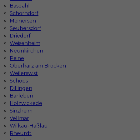
Stawka
15 - 17 € / h
Basdahl
Schorndorf
Meinersen
Seubersdorf
Driedorf
Weisenheim
Neunkirchen
Peine
Oberharz am Brocken
Weilerswist
Schöps
Praca dla dekarza blacharza w Niemczech
Dillingen
Kategoria
Prace budowlane
,
Dekarz
Barleben
Holzwickede
Lokalizacja
Niemcy
,
Gubin
Sinzheim
Wymagane języki
Bez języka
Vellmar
Wilkau-Haßlau
Stawka
15 - 17 € / h
Rheurdt