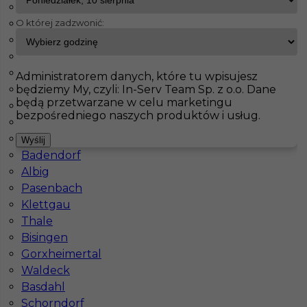
Fürstenfeldbruck
O której zadzwonić:
Bad Schmiedeberg
InServ
Oferty pracy
Kirchham
Jahnatal
Leinefelde Worbis
Pokaż filtr
Ecklak
Administratorem danych, które tu wpisujesz
będziemy My, czyli: In-Serv Team Sp. z o.o. Dane
Brieselang
będą przetwarzane w celu marketingu
Langerringen
bezpośredniego naszych produktów i usług.
Maintal
Haiterbach
Wyślij
Badendorf
Albig
Pasenbach
Klettgau
Praca tynkarz maszynowy Niemcy - bez języka
Thale
Bisingen
Kategoria
Prace budowlane
,
Tynkarz
Gorxheimertal
Lokalizacja
Niemcy
,
Kirchham
Waldeck
Basdahl
Wymagane języki
Bez języka
Schorndorf