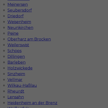
Stawka
17 - 19 € / h
Meinersen
Seubersdorf
Driedorf
1
Weisenheim
Znaleziono 1 wyników
Neunkirchen
Peine
Oberharz am Brocken
Weilerswist
Schöps
Dillingen
Najczęściej zadawane pytania (FAQ)
Barleben
Holzwickede
Sinzheim
Jak znaleźć pracę za granicą?
Vellmar
Wilkau-Haßlau
Rheurdt
Czy praca Niemcy na budowie nadal się
opłaca przy obecnych kosztach życia?
Lensahn
Heidenheim an der Brenz