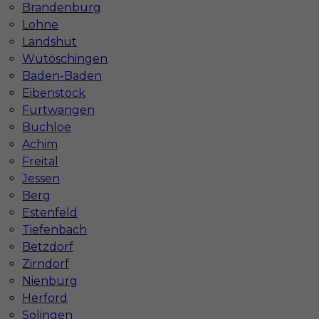
Brandenburg
Lohne
Landshut
Wutöschingen
Baden-Baden
Eibenstock
Furtwangen
Buchloe
Mapa ofert pracy
Mapa kategorii
Achim
Freital
Jessen
Berg
Informacje w sprawie pracy
Estenfeld
Telefon:
793-577-977
Tiefenbach
Betzdorf
Zirndorf
Nienburg
Dane firmy
Herford
In-Serv Team Sp. z o.o.
Solingen