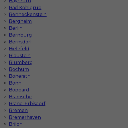
Bayreuth
Katowicach
Bydgoszczy
Bad Kohlgrub
Lublinie
Poznaniu
Benneckenstein
Częstochowie
Krakowie
Bergheim
Berlin
Bernburg
Bernsdorf
Najpopularniejsze miejscowości w Niemczech
Bielefeld
Blaustein
Praca Augsburg
Praca Essen
Praca Hamburg
Praca Monachium
Blumberg
Praca Berlin
Praca Frankfurt
Bochum
Praca Hannover
Praca Munster
Bonerath
Praca Dortmund
Praca Görlitz
Bonn
Praca Magdeburg
Praca Stuttgar
Boppard
Bramsche
Brand-Erbisdorf
Bremen
Bremerhaven
Brilon