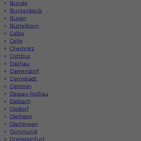
Bünde
Buntenbock
Büren
Büttelborn
Calbe
Celle
Chemnitz
Cottbus
Dachau
Damendorf
Darmstadt
Demmin
Dessau-Roßlau
Diebach
InServ © 2014 – 2026 | Wszelkie prawa zastrzeżone
Diedorf
Dielheim
Dischingen
Dortmund
Witryna korzysta z ciasteczek
Drensteinfurt