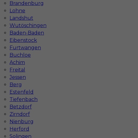
Brandenburg
Lohne
Landshut
Wutöschingen
Baden-Baden
Eibenstock
Furtwangen
Buchloe
Mapa ofert pracy
Mapa kategorii
Achim
Freital
Jessen
Berg
Informacje w sprawie pracy
Estenfeld
Telefon:
793-577-977
Tiefenbach
Betzdorf
Zirndorf
Nienburg
Dane firmy
Herford
In-Serv Team Sp. z o.o.
Solingen