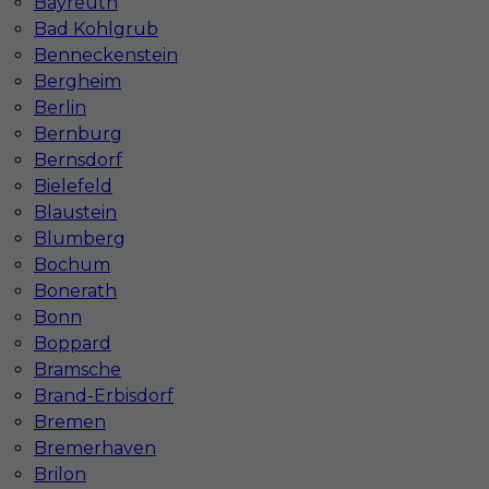
Bayreuth
Katowicach
Bydgoszczy
Bad Kohlgrub
Lublinie
Poznaniu
Benneckenstein
Częstochowie
Krakowie
Bergheim
Berlin
Bernburg
Bernsdorf
Najpopularniejsze miejscowości w Niemczech
Bielefeld
Blaustein
Praca Augsburg
Praca Essen
Praca Hamburg
Praca Monachium
Blumberg
Praca Berlin
Praca Frankfurt
Bochum
Praca Hannover
Praca Munster
Bonerath
Praca Dortmund
Praca Görlitz
Bonn
Praca Magdeburg
Praca Stuttgar
Boppard
Bramsche
Brand-Erbisdorf
Bremen
Bremerhaven
Brilon