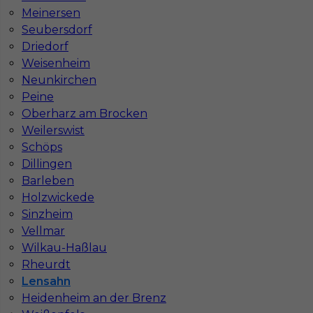
Stawka
17 - 19 € / h
Meinersen
Seubersdorf
Driedorf
1
Weisenheim
Znaleziono 1 wyników
Neunkirchen
Peine
Oberharz am Brocken
Weilerswist
Schöps
Dillingen
Najczęściej zadawane pytania (FAQ)
Barleben
Holzwickede
Sinzheim
Jak znaleźć pracę za granicą?
Vellmar
Wilkau-Haßlau
Rheurdt
Czy praca Niemcy na budowie nadal się
opłaca przy obecnych kosztach życia?
Lensahn
Heidenheim an der Brenz