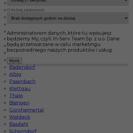
Fürstenfeldbruck
O której zadzwonić:
Bad Schmiedeberg
InServ
Oferty pracy
Lensahn
Jahnatal
Leinefelde Worbis
Pokaż filtr
Ecklak
Administratorem danych, które tu wpisujesz
będziemy My, czyli: In-Serv Team Sp. z o.o. Dane
Brieselang
będą przetwarzane w celu marketingu
Langerringen
bezpośredniego naszych produktów i usług.
Maintal
Haiterbach
Wyślij
Badendorf
Albig
Pasenbach
Klettgau
Betoniarz - praca w Niemczech (m/k)
Thale
Bisingen
Kategoria
Prace budowlane
,
Betoniarz
Gorxheimertal
Lokalizacja
Lensahn
,
Niemcy
Waldeck
Basdahl
Wymagane języki
Niemiecki komunikatywny
Schorndorf