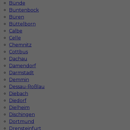
Bünde
Buntenbock
Büren
Büttelborn
Calbe
Celle
Chemnitz
Cottbus
Dachau
Damendorf
Darmstadt
Demmin
Dessau-Roßlau
Diebach
InServ © 2014 – 2026 | Wszelkie prawa zastrzeżone
Diedorf
Dielheim
Dischingen
Dortmund
Witryna korzysta z ciasteczek
Drensteinfurt