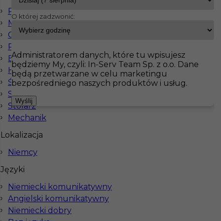
Prace wykończeniowe
O której zadzwonić:
Monterzy
InServ
Oferty pracy
Betoniarz
Operatorzy
Pokaż filtr
Pracownicy fizyczni
Administratorem danych, które tu wpisujesz
Elektryk
będziemy My, czyli: In-Serv Team Sp. z o.o. Dane
Hydraulik
będą przetwarzane w celu marketingu
Ślusarz
bezpośredniego naszych produktów i usług.
Spawacz
Wyślij
Stolarz
Mechanik
Lokalizacja
Niemcy
Piaskarz (m/k) - praca w Niemczech
Języki
Kategoria
Prace budowlane
,
Betoniarz
Niemiecki komunikatywny
Lokalizacja
Niemcy
,
Germersheim
Angielski komunikatywny
Niemiecki dobry
Wymagane języki
Niemiecki podstawowy