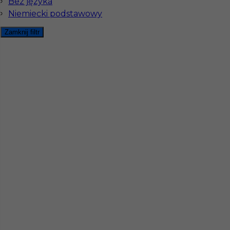
Bez języka
Stawka
20 - 21 € / h
Niemiecki podstawowy
Zamknij filtr
Praca w Niemczech - betoniarz (m/k)
Kategoria
Prace budowlane
,
Betoniarz
Lokalizacja
Maintal
,
Niemcy
Wymagane języki
Niemiecki komunikatywny
Stawka
17 - 18 € / h