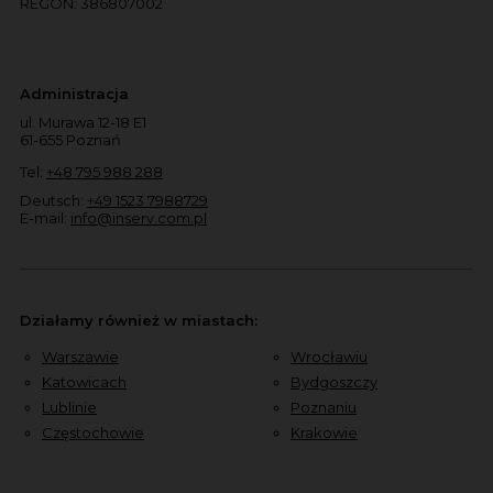
REGON: 386807002
Administracja
ul. Murawa 12-18 E1
61-655 Poznań
Tel:
+48 795 988 288
Deutsch:
+49 1523 7988729
E-mail:
info@inserv.com.pl
Działamy również w miastach:
Warszawie
Wrocławiu
Katowicach
Bydgoszczy
Lublinie
Poznaniu
Częstochowie
Krakowie