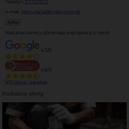
Telefon:
577511922
e-mail:
rekrutacja@inserv.com.pl
Aplikuj
Nasi pracownicy doceniają współpracę z nami!
4.3/5
4.8/5
Podobne oferty