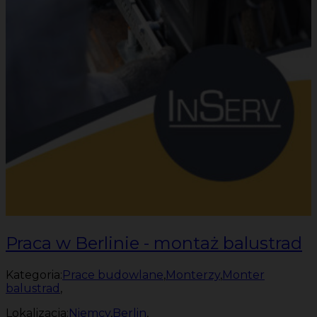
Praca w Berlinie - montaż balustrad
Kategoria:
Prace budowlane
,
Monterzy
,
Monter
balustrad
,
Lokalizacja:
Niemcy
,
Berlin
,