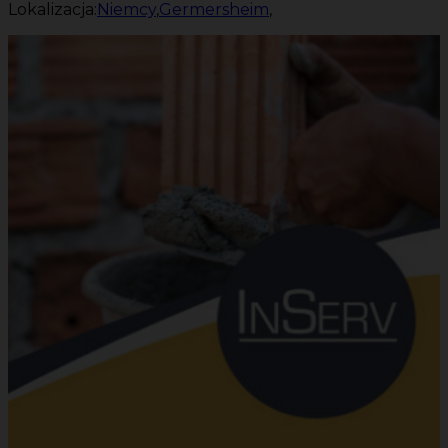
Lokalizacja:
Niemcy
,
Germersheim
,