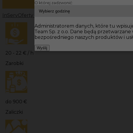
O której zadzwonić:
InServ
Oferty pracy
Prace budowlane Niemcy
Prace bu
Administratorem danych, które tu wpisuje
Team Sp. z o.o. Dane będą przetwarzane
bezpośredniego naszych produktów i usł
Wyślij
20 - 22 € / h
Zarobki
do 900 €
Zaliczki