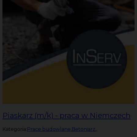
Piaskarz (m/k) - praca w Niemczech
Kategoria:
Prace budowlane
,
Betoniarz
,