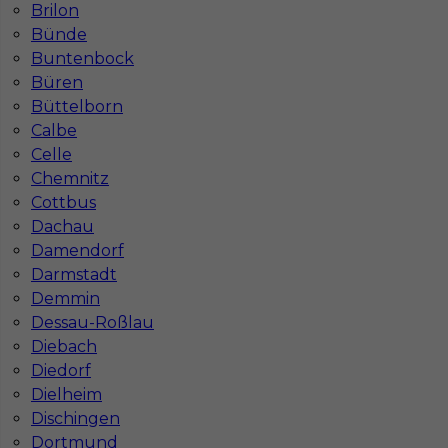
Brilon
Bünde
Buntenbock
Büren
Najpopularniejsze miejscowości w Niemczech
Büttelborn
Calbe
Praca Augsburg
Praca Essen
Celle
Praca Hamburg
Praca Monachium
Chemnitz
Praca Berlin
Praca Frankfurt
Cottbus
Praca Hannover
Praca Munster
Dachau
Praca Dortmund
Praca Görlitz
Damendorf
Praca Magdeburg
Praca Stuttgar
Darmstadt
Demmin
Dessau-Roßlau
Diebach
Diedorf
Dielheim
Dischingen
Dortmund