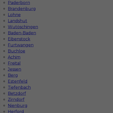
Paderborn
Co to jest Gewerbe?
Brandenburg
Lohne
Landshut
Czy praca w Niemczech na budowie jest
Wutöschingen
bezpieczna pod kątem BHP?
Baden-Baden
Eibenstock
Furtwangen
Jakie kursy warto zrobić, aby praca za
Buchloe
granicą była lepiej płatna?
Achim
Freital
Czy praca w Niemczech bez języka jest
Jessen
możliwa?
Berg
Estenfeld
Tiefenbach
Betzdorf
Zirndorf
Nienburg
Herford