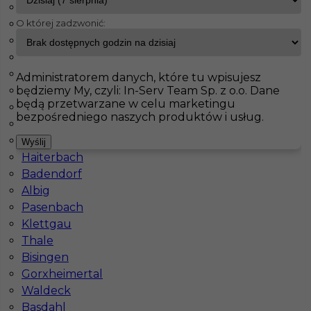
Wachtberg
O której zadzwonić:
Fürstenfeldbruck
InServ
Oferty pracy
Bad Berleburg
Bad Schmiedeberg
Jahnatal
Pokaż filtr
Leinefelde Worbis
Administratorem danych, które tu wpisujesz
będziemy My, czyli: In-Serv Team Sp. z o.o. Dane
Ecklak
będą przetwarzane w celu marketingu
Brieselang
bezpośredniego naszych produktów i usług.
Langerringen
Maintal
Wyślij
Haiterbach
Badendorf
Albig
Pasenbach
Praca w Niemczech - dekarz
Klettgau
Thale
Kategoria
Prace budowlane
,
Dekarz
Bisingen
Lokalizacja
Niemcy
,
Bad Berleburg
Gorxheimertal
Waldeck
Wymagane języki
Niemiecki komunikatywny
Basdahl