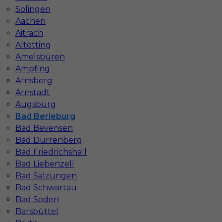
Solingen
Aachen
Aitrach
Altötting
Amelsbüren
Mapa ofert pracy
Ampfing
Mapa kategorii
Arnsberg
Arnstadt
Augsburg
Informacje w sprawie pracy
Bad Berleburg
Telefon:
793-577-977
Bad Bevensen
Bad Dürrenberg
Bad Friedrichshall
Bad Liebenzell
Bad Salzungen
Dane firmy
Bad Schwartau
In-Serv Team Sp. z o.o.
Bad Soden
ul. Bóżnicza 15/6
61-751 Poznań, Polen
Barsbüttel