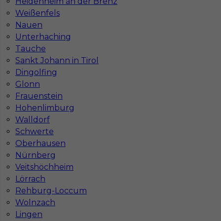
Heidenheim an der Brenz
1
Weißenfels
Znaleziono 2 wyników
Nauen
Unterhaching
Tauche
Sankt Johann in Tirol
Dingolfing
Glonn
Najczęściej zadawane pytania (FAQ)
Frauenstein
Hohenlimburg
Walldorf
Jak znaleźć pracę za granicą?
Schwerte
Oberhausen
Nürnberg
Czy praca Niemcy na budowie nadal się
Veitshöchheim
opłaca przy obecnych kosztach życia?
Lörrach
Rehburg-Loccum
Wolnzach
Gdzie do pracy za granicę?
Lingen