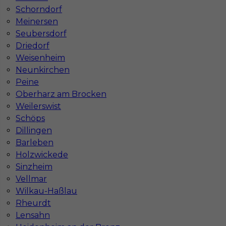
Stawka
29 - 31 € / h
Schorndorf
Meinersen
Seubersdorf
Driedorf
Weisenheim
Neunkirchen
Peine
Oberharz am Brocken
Weilerswist
Schöps
Dillingen
Pomocnik dekarza - praca za granicą
Barleben
Kategoria
Pracownicy fizyczni
,
Pomocnik
Holzwickede
Sinzheim
Lokalizacja
Niemcy
,
Bad Berleburg
Vellmar
Wymagane języki
Niemiecki komunikatywny
Wilkau-Haßlau
Rheurdt
Stawka
22 - 24 € / h
Lensahn