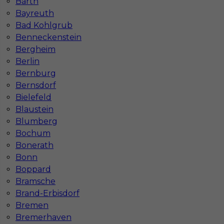
Barth
NIP: PL7831822725
Bayreuth
KRS: 0000855600
Bad Kohlgrub
REGON: 386807002
Benneckenstein
Bergheim
Berlin
Administracja
Bernburg
ul. Murawa 12-18 E1
Bernsdorf
61-655 Poznań
Bielefeld
Tel:
+48 795 988 288
Blaustein
Deutsch:
+49 1523 7988729
Blumberg
E-mail:
info@inserv.com.pl
Bochum
Bonerath
Bonn
Boppard
Działamy również w miastach:
Bramsche
Warszawie
Wrocławiu
Brand-Erbisdorf
Katowicach
Bydgoszczy
Bremen
Lublinie
Poznaniu
Bremerhaven
Częstochowie
Krakowie