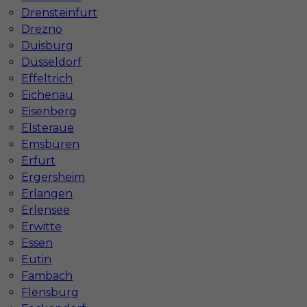
Drensteinfurt
Drezno
Duisburg
Düsseldorf
Effeltrich
Eichenau
Eisenberg
Elsteraue
Emsbüren
Erfurt
Ergersheim
Erlangen
InServ © 2014 – 2026 | Wszelkie prawa zastrzeżone
Erlensee
Erwitte
Essen
Witryna korzysta z ciasteczek
Eutin
Fambach
Ta witryna używa ciasteczek (cookies) do
personalizacji treści i reklam, oferowania funkcji
Flensburg
społecznościowych oraz analizy naszego ruchu