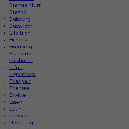
Drensteinfurt
Drezno
Duisburg
Düsseldorf
Effeltrich
Eichenau
Eisenberg
Elsteraue
Emsbüren
Erfurt
Ergersheim
Erlangen
Erlensee
InServ © 2014 – 2026 | Wszelkie prawa zastrzeżone
Erwitte
Essen
Eutin
Fambach
Witryna korzysta z ciasteczek
Flensburg
Ta witryna używa ciasteczek (cookies) do