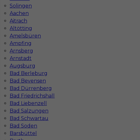
Solingen
Aachen
Aitrach
Altötting
Amelsbüren
Ampfing
Arnsberg
Mapa ofert pracy
Mapa kategorii
Arnstadt
Augsburg
Bad Berleburg
Bad Bevensen
Informacje w sprawie pracy
Bad Dürrenberg
Telefon:
793-577-977
Bad Friedrichshall
Bad Liebenzell
Bad Salzungen
Bad Schwartau
Dane firmy
Bad Soden
In-Serv Team Sp. z o.o.
Barsbüttel