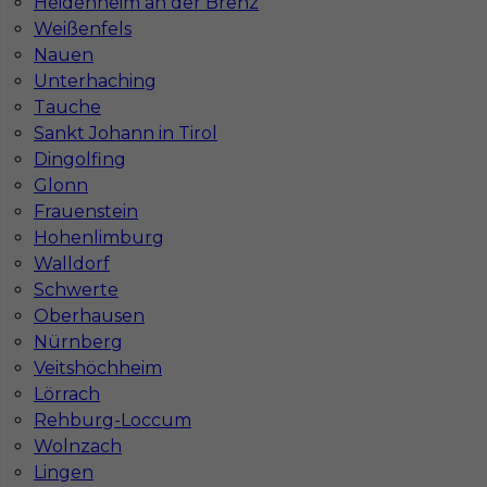
Stawka
12 - 14 € / h
Heidenheim an der Brenz
Weißenfels
Nauen
1
Unterhaching
Znaleziono 2 wyników
Tauche
Sankt Johann in Tirol
Dingolfing
Glonn
Frauenstein
Hohenlimburg
Najczęściej zadawane pytania (FAQ)
Walldorf
Schwerte
Oberhausen
Jak znaleźć pracę za granicą?
Nürnberg
Veitshöchheim
Lörrach
Czy praca Niemcy na budowie nadal się
Rehburg-Loccum
opłaca przy obecnych kosztach życia?
Wolnzach
Lingen