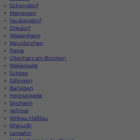
Stawka
13 - 15 € / h
Schorndorf
Meinersen
Seubersdorf
Driedorf
Weisenheim
Neunkirchen
Peine
Oberharz am Brocken
Weilerswist
Schöps
Dillingen
Praca pomocnik budowlany - rozbiórki
Barleben
Niemcy
Holzwickede
Kategoria
Prace budowlane
,
Pracownicy fizyczni
,
Sinzheim
Prace wyburzeniowe
Vellmar
Wilkau-Haßlau
Lokalizacja
Niemcy
,
Hattersheim
Rheurdt
Wymagane języki
Niemiecki komunikatywny
Lensahn