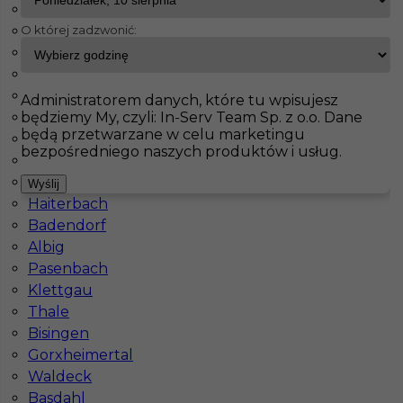
Wachtberg
O której zadzwonić:
Fürstenfeldbruck
InServ
Oferty pracy
Hattersheim
Bad Schmiedeberg
Jahnatal
Pokaż filtr
Leinefelde Worbis
Administratorem danych, które tu wpisujesz
będziemy My, czyli: In-Serv Team Sp. z o.o. Dane
Ecklak
będą przetwarzane w celu marketingu
Brieselang
bezpośredniego naszych produktów i usług.
Langerringen
Maintal
Wyślij
Haiterbach
Badendorf
Albig
Pasenbach
Ogrodnik - praca za granicą
Klettgau
Thale
Kategoria
Pracownicy fizyczni
,
Praca ziemne
Bisingen
Lokalizacja
Niemcy
,
Hattersheim
Gorxheimertal
Waldeck
Wymagane języki
Niemiecki podstawowy
Basdahl