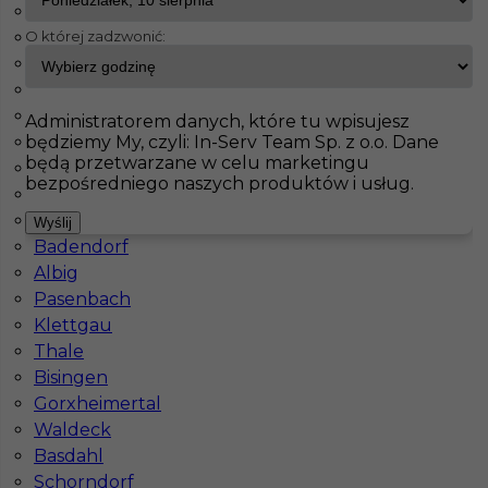
Fürstenfeldbruck
O której zadzwonić:
Bad Schmiedeberg
InServ
Oferty pracy
Brandenburg
Jahnatal
Leinefelde Worbis
Pokaż filtr
Ecklak
Administratorem danych, które tu wpisujesz
będziemy My, czyli: In-Serv Team Sp. z o.o. Dane
Brieselang
będą przetwarzane w celu marketingu
Langerringen
bezpośredniego naszych produktów i usług.
Maintal
Haiterbach
Wyślij
Badendorf
Albig
Pasenbach
Klettgau
Praca dla montera za granicą
Thale
Bisingen
Kategoria
Monterzy
Gorxheimertal
Lokalizacja
Brandenburg
,
Niemcy
Waldeck
Basdahl
Wymagane języki
Niemiecki komunikatywny
Schorndorf