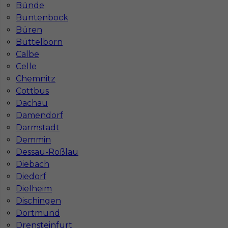
Bünde
Buntenbock
Büren
Büttelborn
Calbe
Celle
Chemnitz
Cottbus
Dachau
Damendorf
Darmstadt
Demmin
Dessau-Roßlau
Diebach
InServ © 2014 – 2026 | Wszelkie prawa zastrzeżone
Diedorf
Dielheim
Dischingen
Dortmund
Witryna korzysta z ciasteczek
Drensteinfurt