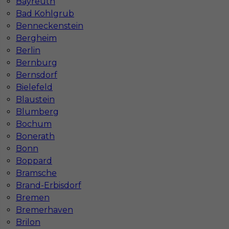
Bayreuth
Katowicach
Bydgoszczy
Bad Kohlgrub
Lublinie
Poznaniu
Benneckenstein
Częstochowie
Krakowie
Bergheim
Berlin
Bernburg
Bernsdorf
Najpopularniejsze miejscowości w Niemczech
Bielefeld
Blaustein
Praca Augsburg
Praca Essen
Praca Hamburg
Praca Monachium
Blumberg
Praca Berlin
Praca Frankfurt
Bochum
Praca Hannover
Praca Munster
Bonerath
Praca Dortmund
Praca Görlitz
Bonn
Praca Magdeburg
Praca Stuttgar
Boppard
Bramsche
Brand-Erbisdorf
Bremen
Bremerhaven
Brilon