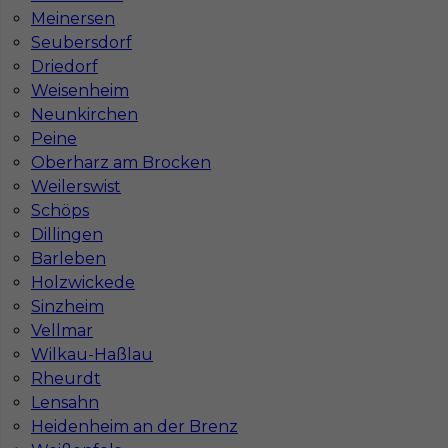
Stawka
20 - 22 € / h
Meinersen
Seubersdorf
Driedorf
1
Weisenheim
Znaleziono 1 wyników
Neunkirchen
Peine
Oberharz am Brocken
Weilerswist
Schöps
Dillingen
Najczęściej zadawane pytania (FAQ)
Barleben
Holzwickede
Sinzheim
Jak znaleźć pracę za granicą?
Vellmar
Wilkau-Haßlau
Rheurdt
Czy praca Niemcy na budowie nadal się
opłaca przy obecnych kosztach życia?
Lensahn
Heidenheim an der Brenz