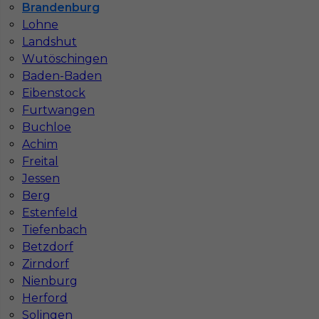
Brandenburg
Lohne
Landshut
Wutöschingen
Baden-Baden
Eibenstock
Furtwangen
Buchloe
Mapa ofert pracy
Mapa kategorii
Achim
Freital
Jessen
Berg
Informacje w sprawie pracy
Estenfeld
Telefon:
793-577-977
Tiefenbach
Betzdorf
Zirndorf
Nienburg
Dane firmy
Herford
In-Serv Team Sp. z o.o.
Solingen