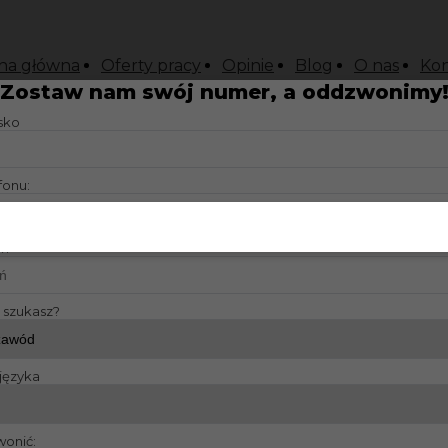
na główna
Oferty pracy
Opinie
Blog
O nas
Kon
Zostaw nam swój numer, a oddzwonimy
isko
fonu:
?:
y szukasz?
języka
wonić: