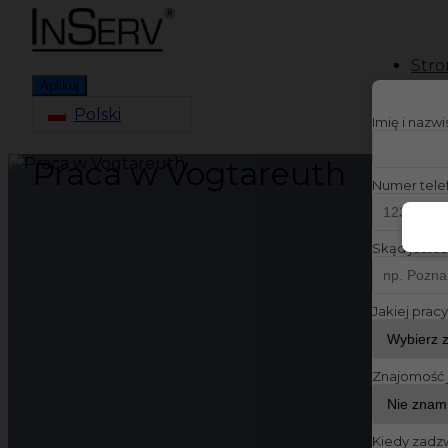
Stro
Aplikuj
Polski
Imię i nazw
Praca w Vogtareuth
Numer tele
Skąd jesteś
Jakiej prac
Znajomość 
Kiedy zadz