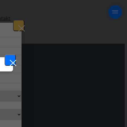
takt
!