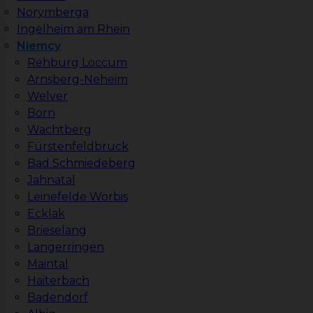
Norymberga
Ingelheim am Rhein
Niemcy
Rehburg Loccum
Arnsberg-Neheim
Welver
Born
Wachtberg
Fürstenfeldbruck
Bad Schmiedeberg
Jahnatal
Leinefelde Worbis
Ecklak
Brieselang
Langerringen
Maintal
Haiterbach
Badendorf