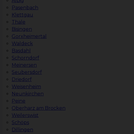
Albig
Pasenbach
Klettgau
Thale
Bisingen
Gorxheimertal
Waldeck
Basdahl
Schorndorf
Meinersen
Seubersdorf
Driedorf
Weisenheim
Neunkirchen
Peine
Oberharz am Brocken
Weilerswist
Schöps
Dillingen