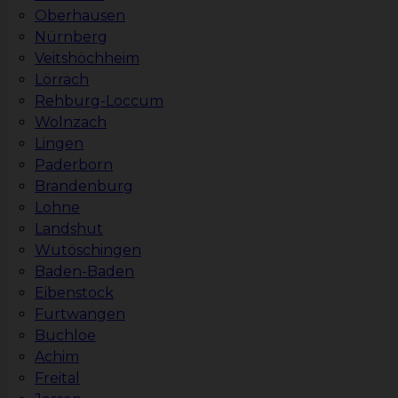
Oberhausen
Nürnberg
Veitshöchheim
Lörrach
Rehburg-Loccum
Wolnzach
Lingen
Paderborn
Brandenburg
Lohne
Landshut
Wutöschingen
Baden-Baden
Eibenstock
Furtwangen
Buchloe
Achim
Freital