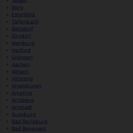
Jessen
Berg
Estenfeld
Tiefenbach
Betzdorf
Zirndorf
Nienburg
Herford
Solingen
Aachen
Aitrach
Altötting
Amelsbüren
Ampfing
Arnsberg
Arnstadt
Augsburg
Bad Berleburg
Bad Bevensen