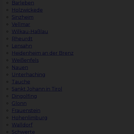
Barleben
Holzwickede
Sinzheim
Vellmar
Wilkau-Haßlau
Rheurdt
Lensahn
Heidenheim an der Brenz
Weißenfels
Nauen
Unterhaching
Tauche
Sankt Johann in Tirol
Dingolfing
Glonn
Frauenstein
Hohenlimburg
Walldorf
Schwerte