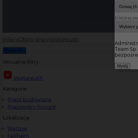
O której za
InServ
Oferty pracy
Vogtareuth
Administr
Team Sp.
Pokaż filtr
bezpośre
Aktualne filtry
Wyślij
Vogtareuth
Kategorie
Prace budowlane
Pracownicy fizyczni
Lokalizacja
Welzow
Fellheim