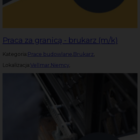
Praca za granicą - brukarz (m/k)
Kategoria:
Prace budowlane
,
Brukarz
,
Lokalizacja:
Vellmar
,
Niemcy
,