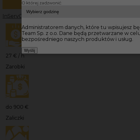
O której zadzwonić:
InServ
Oferty pracy
Prace budowlane Niemcy
Prace bu
Administratorem danych, które tu wpisujesz będ
Team Sp. z o.o. Dane będą przetwarzane w cel
bezpośredniego naszych produktów i usług.
Wyślij
27 € / h
Zarobki
do 900 €
Zaliczki