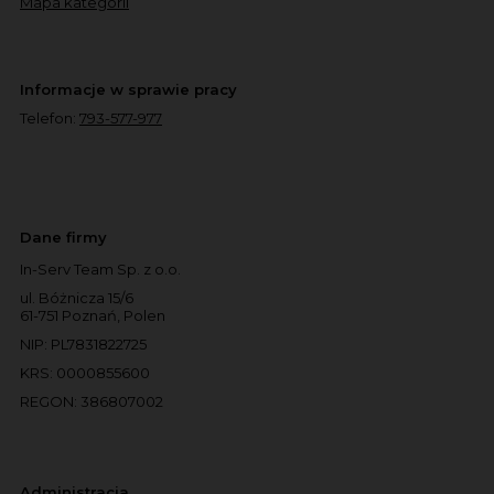
Mapa kategorii
Informacje w sprawie pracy
Telefon:
793-577-977
Dane firmy
In-Serv Team Sp. z o.o.
ul. Bóżnicza 15/6
61-751 Poznań, Polen
NIP: PL7831822725
KRS: 0000855600
REGON: 386807002
Administracja