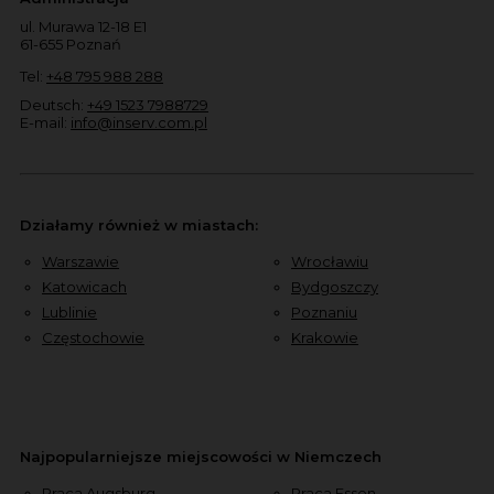
ul. Murawa 12-18 E1
61-655 Poznań
Tel:
+48 795 988 288
Deutsch:
+49 1523 7988729
E-mail:
info@inserv.com.pl
Działamy również w miastach:
Warszawie
Wrocławiu
Katowicach
Bydgoszczy
Lublinie
Poznaniu
Częstochowie
Krakowie
Najpopularniejsze miejscowości w Niemczech
Praca Augsburg
Praca Essen