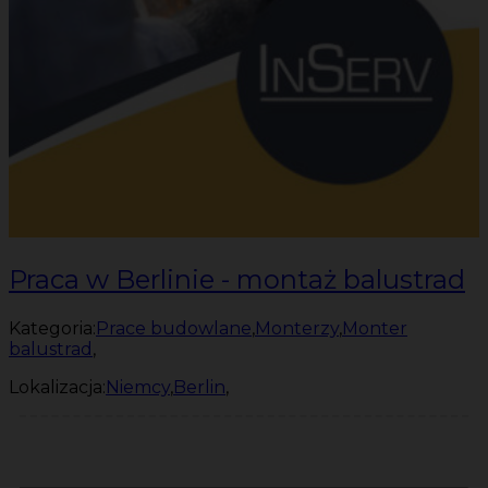
Praca w Berlinie - montaż balustrad
Kategoria:
Prace budowlane
,
Monterzy
,
Monter
balustrad
,
Lokalizacja:
Niemcy
,
Berlin
,