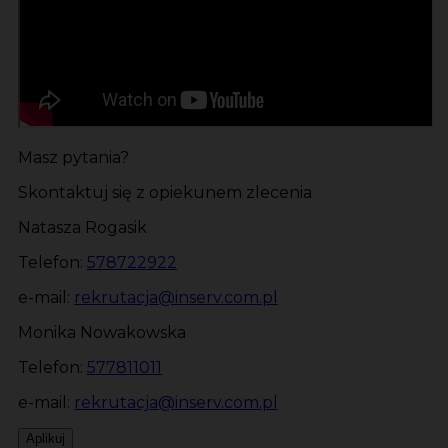
Masz pytania?
Skontaktuj się z opiekunem zlecenia
Natasza Rogasik
Telefon:
578722922
e-mail:
rekrutacja@inserv.com.pl
Monika Nowakowska
Telefon:
577811011
e-mail:
rekrutacja@inserv.com.pl
Aplikuj