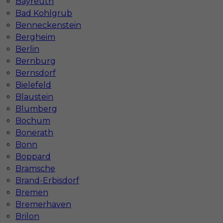
Bayreuth
Katowicach
Bydgoszczy
Bad Kohlgrub
Lublinie
Poznaniu
Benneckenstein
Częstochowie
Krakowie
Bergheim
Berlin
Bernburg
Bernsdorf
Najpopularniejsze miejscowości w Niemczech
Bielefeld
Blaustein
Praca Augsburg
Praca Essen
Praca Hamburg
Praca Monachium
Blumberg
Praca Berlin
Praca Frankfurt
Bochum
Praca Hannover
Praca Munster
Bonerath
Praca Dortmund
Praca Görlitz
Bonn
Praca Magdeburg
Praca Stuttgar
Boppard
Bramsche
Brand-Erbisdorf
Bremen
Bremerhaven
Brilon