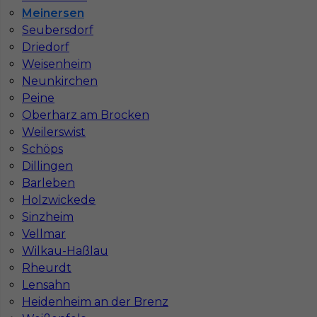
Stawka
22 - 23 € / h
Meinersen
Seubersdorf
Driedorf
1
Weisenheim
Znaleziono 1 wyników
Neunkirchen
Peine
Oberharz am Brocken
Weilerswist
Schöps
Dillingen
Najczęściej zadawane pytania (FAQ)
Barleben
Holzwickede
Sinzheim
Jak znaleźć pracę za granicą?
Vellmar
Wilkau-Haßlau
Rheurdt
Czy praca Niemcy na budowie nadal się
opłaca przy obecnych kosztach życia?
Lensahn
Heidenheim an der Brenz