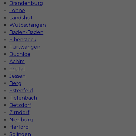
Brandenburg
Lohne
Landshut
Wutöschingen
Baden-Baden
Eibenstock
Furtwangen
Buchloe
Mapa ofert pracy
Mapa kategorii
Achim
Freital
Jessen
Berg
Informacje w sprawie pracy
Estenfeld
Telefon:
793-577-977
Tiefenbach
Betzdorf
Zirndorf
Nienburg
Dane firmy
Herford
In-Serv Team Sp. z o.o.
Solingen