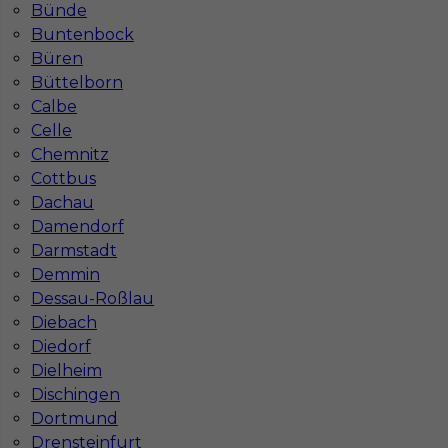
Bünde
Buntenbock
Büren
Büttelborn
Calbe
Celle
Chemnitz
Cottbus
Dachau
Damendorf
Darmstadt
Demmin
Dessau-Roßlau
Diebach
InServ © 2014 – 2026 | Wszelkie prawa zastrzeżone
Diedorf
Dielheim
Dischingen
Dortmund
Witryna korzysta z ciasteczek
Drensteinfurt