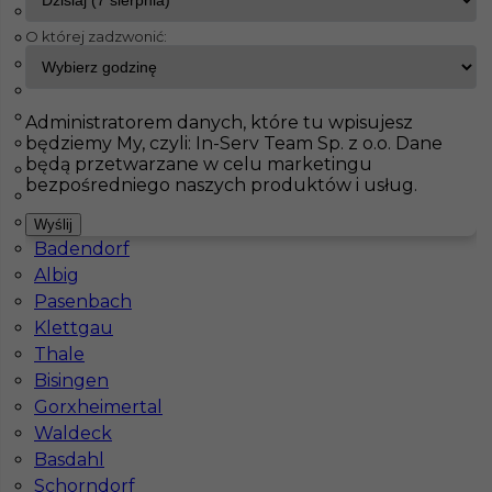
Fürstenfeldbruck
O której zadzwonić:
Bad Schmiedeberg
InServ
Oferty pracy
Meinersen
Jahnatal
Leinefelde Worbis
Pokaż filtr
Ecklak
Administratorem danych, które tu wpisujesz
będziemy My, czyli: In-Serv Team Sp. z o.o. Dane
Brieselang
będą przetwarzane w celu marketingu
Langerringen
bezpośredniego naszych produktów i usług.
Maintal
Haiterbach
Wyślij
Badendorf
Albig
Pasenbach
Klettgau
Praca za granicą - elektryk (m/k)
Thale
Bisingen
Kategoria
Elektryk
Gorxheimertal
Lokalizacja
Meinersen
,
Niemcy
Waldeck
Basdahl
Wymagane języki
Niemiecki komunikatywny
Schorndorf