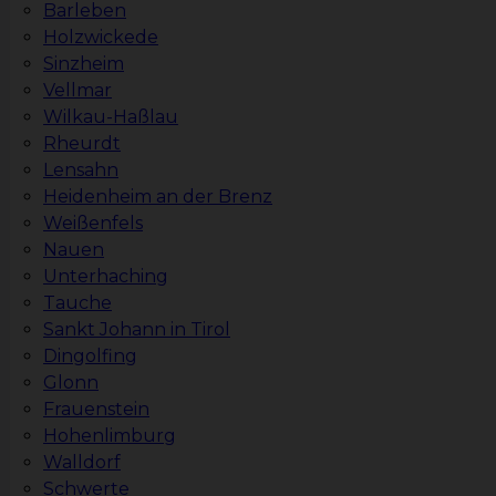
Barleben
Holzwickede
Sinzheim
Vellmar
Wilkau-Haßlau
Rheurdt
Lensahn
Heidenheim an der Brenz
Weißenfels
Nauen
Unterhaching
Tauche
Sankt Johann in Tirol
Dingolfing
Glonn
Frauenstein
Hohenlimburg
Walldorf
Schwerte