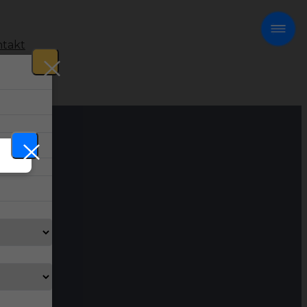
takt
!