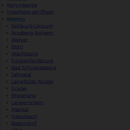
Norymberga
Ingelheim am Rhein
Niemcy
Rehburg Loccum
Arnsberg-Neheim
Welver
Born
Wachtberg
Fürstenfeldbruck
Bad Schmiedeberg
Jahnatal
Leinefelde Worbis
Ecklak
Brieselang
Langerringen
Maintal
Haiterbach
Badendorf