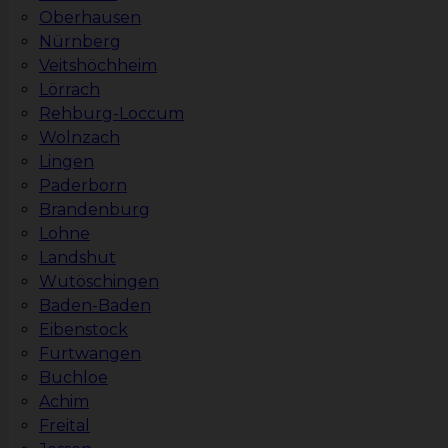
Oberhausen
Nürnberg
Veitshöchheim
Lörrach
Rehburg-Loccum
Wolnzach
Lingen
Paderborn
Brandenburg
Lohne
Landshut
Wutöschingen
Baden-Baden
Eibenstock
Furtwangen
Buchloe
Achim
Freital