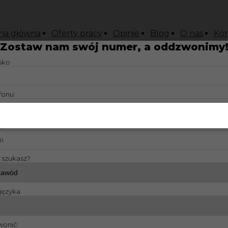
na główna
Oferty pracy
Opinie
Blog
O nas
Kon
Zostaw nam swój numer, a oddzwonimy
isko
fonu:
?:
y szukasz?
języka
wonić: