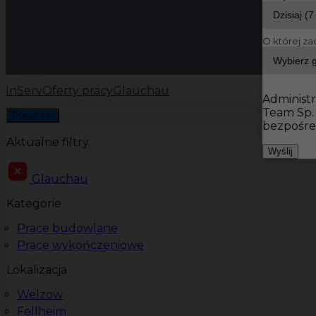
O której za
InServ
Oferty pracy
Glauchau
Administr
Team Sp.
Pokaż filtr
bezpośre
Aktualne filtry
Wyślij
Glauchau
Kategorie
Prace budowlane
Prace wykończeniowe
Lokalizacja
Welzow
Fellheim