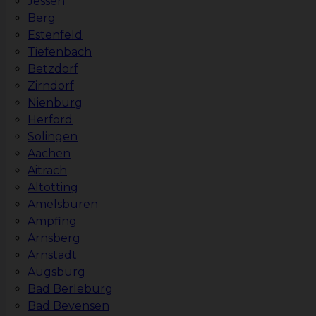
Jessen
Berg
Estenfeld
Tiefenbach
Betzdorf
Zirndorf
Nienburg
Herford
Solingen
Aachen
Aitrach
Altötting
Amelsbüren
Ampfing
Arnsberg
Arnstadt
Augsburg
Bad Berleburg
Bad Bevensen