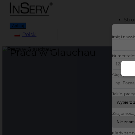
Stro
Aplikuj
Polski
Imię i nazw
Praca w Glauchau
Numer tele
Skąd jesteś
Jakiej prac
Znajomość 
Kiedy zadz