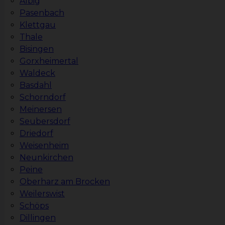
Albig
Pasenbach
Klettgau
Thale
Bisingen
Gorxheimertal
Waldeck
Basdahl
Schorndorf
Meinersen
Seubersdorf
Driedorf
Weisenheim
Neunkirchen
Peine
Oberharz am Brocken
Weilerswist
Schöps
Dillingen