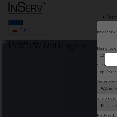
Stro
Aplikuj
Polski
Imię i nazw
Praca w Röttingen
Numer tele
Skąd jesteś
Jakiej prac
Znajomość 
Kiedy zadz