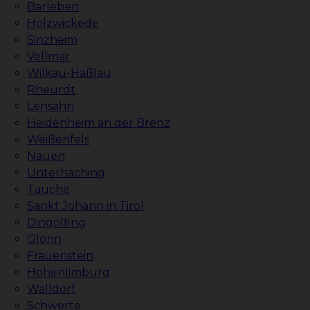
Barleben
Holzwickede
Sinzheim
Vellmar
Wilkau-Haßlau
Rheurdt
Lensahn
Heidenheim an der Brenz
Weißenfels
Nauen
Unterhaching
Tauche
Sankt Johann in Tirol
Dingolfing
Glonn
Frauenstein
Hohenlimburg
Walldorf
Schwerte