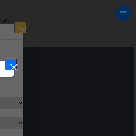
takt
!