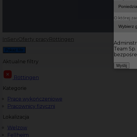
O której za
InServ
Oferty pracy
Röttingen
Administr
Team Sp.
Pokaż filtr
bezpośre
Aktualne filtry
Wyślij
Röttingen
Kategorie
Prace wykończeniowe
Pracownicy fizyczni
Lokalizacja
Welzow
Fellheim