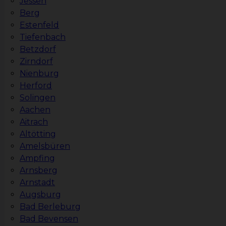
Jessen
Berg
Estenfeld
Tiefenbach
Betzdorf
Zirndorf
Nienburg
Herford
Solingen
Aachen
Aitrach
Altötting
Amelsbüren
Ampfing
Arnsberg
Arnstadt
Augsburg
Bad Berleburg
Bad Bevensen