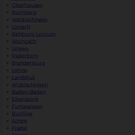
Oberhausen
Nürnberg
Veitshöchheim
Lörrach
Rehburg-Loccum
Wolnzach
Lingen
Paderborn
Brandenburg
Lohne
Landshut
Wutöschingen
Baden-Baden
Eibenstock
Furtwangen
Buchloe
Achim
Freital