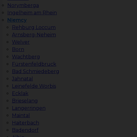
Norymberga
Ingelheim am Rhein
Niemcy
Rehburg Loccum
Arnsberg-Neheim
Welver
Born
Wachtberg
Fürstenfeldbruck
Bad Schmiedeberg
Jahnatal
Leinefelde Worbis
Ecklak
Brieselang
Langerringen
Maintal
Haiterbach
Badendorf