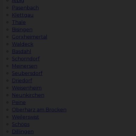
Albig
Pasenbach
Klettgau
Thale
Bisingen
Gorxheimertal
Waldeck
Basdahl
Schorndorf
Meinersen
Seubersdorf
Driedorf
Weisenheim
Neunkirchen
Peine
Oberharz am Brocken
Weilerswist
Schöps
Dillingen