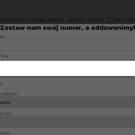
na główna
Oferty pracy
Opinie
Blog
O nas
Kon
Zostaw nam swój numer, a oddzwonimy
isko
fonu:
?:
y szukasz?
języka
wonić: