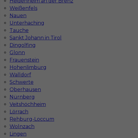
Heidenheim an der Brenz
Weißenfels
Nauen
Unterhaching
Tauche
Sankt Johann in Tirol
Dingolfing
Glonn
Frauenstein
Pomocnik budowlany - praca w Niemczech
Hohenlimburg
Walldorf
Kategoria
Pracownicy fizyczni
,
Pomocnik
Schwerte
Lokalizacja
Niemcy
,
Unna
Oberhausen
Nürnberg
Wymagane języki
Niemiecki podstawowy
Veitshöchheim
Stawka
16 - 18 € / h
Lörrach
Rehburg-Loccum
Wolnzach
Lingen