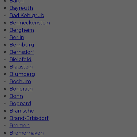
Barth
bezpieczna pod kątem BHP?
Bayreuth
Bad Kohlgrub
Jakie kursy warto zrobić, aby praca za
Benneckenstein
granicą była lepiej płatna?
Bergheim
Berlin
Bernburg
Czy praca w Niemczech bez języka jest
Bernsdorf
możliwa?
Bielefeld
Blaustein
Blumberg
Bochum
Bonerath
Bonn
Boppard
Bramsche
Brand-Erbisdorf
Bremen
Bremerhaven