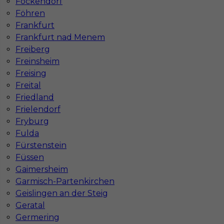
Fockendorf
Praca Augsburg
Praca Essen
Föhren
Praca Hamburg
Praca Monachium
Frankfurt
Praca Berlin
Praca Frankfurt
Frankfurt nad Menem
Praca Hannover
Praca Munster
Freiberg
Praca Dortmund
Praca Görlitz
Freinsheim
Praca Magdeburg
Praca Stuttgar
Freising
Freital
Friedland
Frielendorf
Fryburg
Fulda
Fürstenstein
Füssen
Gaimersheim
Garmisch-Partenkirchen
Geislingen an der Steig
Geratal
Germering