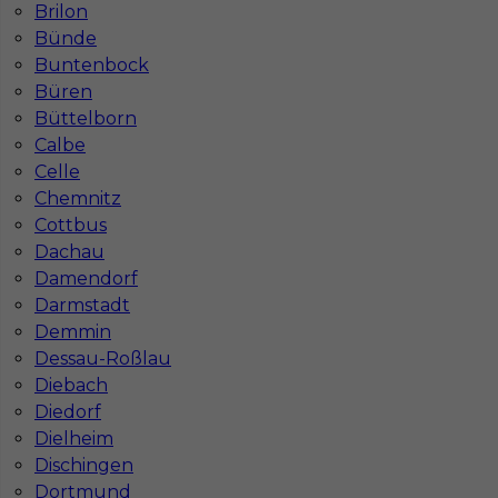
Brilon
Mapa ofert pracy
Mapa kategorii
Bünde
Buntenbock
Büren
Büttelborn
Informacje w sprawie pracy
Calbe
Telefon:
793-577-977
Celle
Chemnitz
Cottbus
Dachau
Dane firmy
Damendorf
In-Serv Team Sp. z o.o.
Darmstadt
ul. Bóżnicza 15/6
Demmin
61-751 Poznań, Polen
Dessau-Roßlau
NIP: PL7831822725
Diebach
KRS: 0000855600
Diedorf
REGON: 386807002
Dielheim
Dischingen
Dortmund