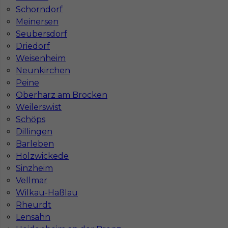
Stawka
17 - 18 € / h
Schorndorf
Meinersen
Seubersdorf
Driedorf
Weisenheim
Neunkirchen
Peine
Oberharz am Brocken
Weilerswist
Schöps
Dillingen
Monter płyt G/K - praca za granicą bez języka
Barleben
Kategoria
Prace wykończeniowe
,
Monter Płyt GK
Holzwickede
Sinzheim
Lokalizacja
Niemcy
,
Unna
Vellmar
Wymagane języki
Bez języka
Wilkau-Haßlau
Rheurdt
Stawka
17 - 19 € / h
Lensahn