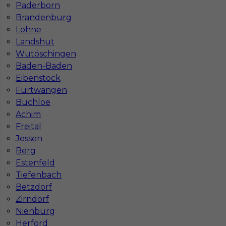
Paderborn
Brandenburg
Lohne
Landshut
Wutöschingen
Baden-Baden
Malarz / szpachlarz - praca w Niemczech
Eibenstock
Furtwangen
Kategoria
Prace wykończeniowe
,
Malarz
Buchloe
Lokalizacja
Niemcy
,
Unna
Achim
Freital
Wymagane języki
Niemiecki podstawowy
Jessen
Stawka
17 - 19 € / h
Berg
Estenfeld
1
Tiefenbach
Betzdorf
Znaleziono 4 wyników
Zirndorf
Nienburg
Herford