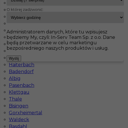
Wachtberg
O której zadzwonić:
Fürstenfeldbruck
InServ
Oferty pracy
Unna
Bad Schmiedeberg
Jahnatal
Pokaż filtr
Leinefelde Worbis
Administratorem danych, które tu wpisujesz
będziemy My, czyli: In-Serv Team Sp. z o.o. Dane
Ecklak
będą przetwarzane w celu marketingu
Brieselang
bezpośredniego naszych produktów i usług.
Langerringen
Maintal
Wyślij
Haiterbach
Badendorf
Albig
Pasenbach
Praca w Niemczech - regipsiarz (m/k)
Klettgau
Thale
Kategoria
Prace wykończeniowe
,
Monter Płyt GK
Bisingen
Lokalizacja
Niemcy
,
Unna
Gorxheimertal
Waldeck
Wymagane języki
Niemiecki podstawowy
Basdahl