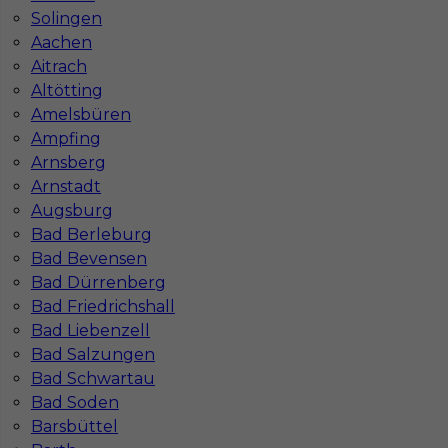
Solingen
Aachen
Aitrach
Najczęściej zadawane pytania (FAQ)
Altötting
Amelsbüren
Ampfing
Jak znaleźć pracę za granicą?
Arnsberg
Arnstadt
Czy praca Niemcy na budowie nadal się
Augsburg
opłaca przy obecnych kosztach życia?
Bad Berleburg
Bad Bevensen
Bad Dürrenberg
Gdzie do pracy za granicę?
Bad Friedrichshall
Bad Liebenzell
Bad Salzungen
Co to jest Gewerbe?
Bad Schwartau
Bad Soden
Barsbüttel
Czy praca w Niemczech na budowie jest