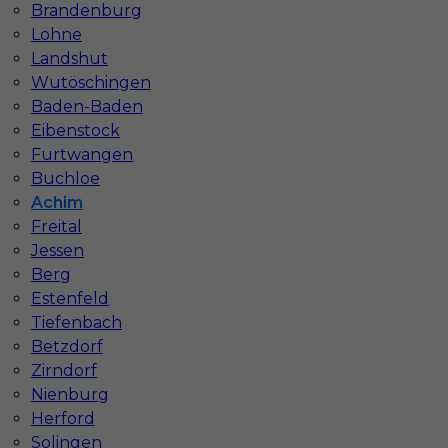
Brandenburg
Lohne
Landshut
Wutöschingen
Baden-Baden
Eibenstock
Furtwangen
Buchloe
Achim
Mapa ofert pracy
Mapa kategorii
Freital
Jessen
Berg
Estenfeld
Informacje w sprawie pracy
Tiefenbach
Telefon:
793-577-977
Betzdorf
Zirndorf
Nienburg
Herford
Dane firmy
Solingen