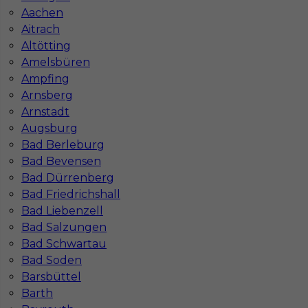
In-Serv Team Sp. z o.o.
Aachen
ul. Bóżnicza 15/6
Aitrach
61-751 Poznań, Polen
Altötting
NIP: PL7831822725
Amelsbüren
KRS: 0000855600
Ampfing
REGON: 386807002
Arnsberg
Arnstadt
Augsburg
Bad Berleburg
Administracja
Bad Bevensen
ul. Murawa 12-18 E1
Bad Dürrenberg
61-655 Poznań
Bad Friedrichshall
Tel:
+48 795 988 288
Bad Liebenzell
Deutsch:
+49 1523 7988729
E-mail:
info@inserv.com.pl
Bad Salzungen
Bad Schwartau
Bad Soden
Barsbüttel
Działamy również w miastach:
Barth