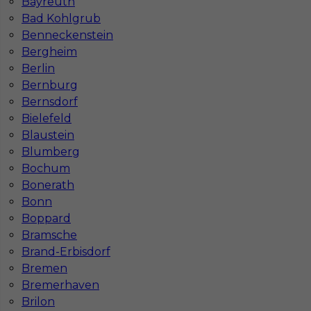
Bayreuth
Warszawie
Wrocławiu
Bad Kohlgrub
Katowicach
Bydgoszczy
Benneckenstein
Lublinie
Poznaniu
Bergheim
Częstochowie
Krakowie
Berlin
Bernburg
Bernsdorf
Bielefeld
Najpopularniejsze miejscowości w Niemczech
Blaustein
Praca Augsburg
Praca Essen
Blumberg
Praca Hamburg
Praca Monachium
Bochum
Praca Berlin
Praca Frankfurt
Bonerath
Praca Hannover
Praca Munster
Bonn
Praca Dortmund
Praca Görlitz
Boppard
Praca Magdeburg
Praca Stuttgar
Bramsche
Brand-Erbisdorf
Bremen
Bremerhaven
Brilon