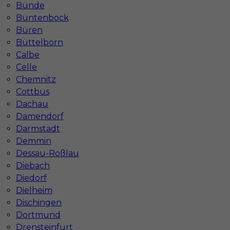
Bünde
Buntenbock
Büren
Büttelborn
Calbe
Celle
Chemnitz
Cottbus
Dachau
Damendorf
Darmstadt
Demmin
Dessau-Roßlau
Diebach
Diedorf
InServ © 2014 – 2026 | Wszelkie prawa zastrzeżone
Dielheim
Dischingen
Dortmund
Drensteinfurt