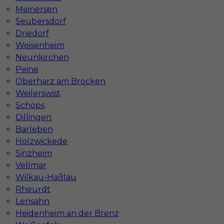
Wymagane języki
Bez języka
Meinersen
Stawka
19 - 21 € / h
Seubersdorf
Driedorf
1
Weisenheim
Neunkirchen
Znaleziono 1 wyników
Peine
Oberharz am Brocken
Weilerswist
Schöps
Dillingen
Barleben
Najczęściej zadawane pytania (FAQ)
Holzwickede
Sinzheim
Vellmar
Jak znaleźć pracę za granicą?
Wilkau-Haßlau
Rheurdt
Czy praca Niemcy na budowie nadal się
Lensahn
opłaca przy obecnych kosztach życia?
Heidenheim an der Brenz