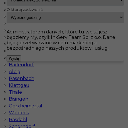
Fürstenfeldbruck
O której zadzwonić:
Bad Schmiedeberg
InServ
Oferty pracy
Achim
Jahnatal
Leinefelde Worbis
Pokaż filtr
Ecklak
Administratorem danych, które tu wpisujesz
będziemy My, czyli: In-Serv Team Sp. z o.o. Dane
Brieselang
będą przetwarzane w celu marketingu
Langerringen
bezpośredniego naszych produktów i usług.
Maintal
Haiterbach
Wyślij
Badendorf
Albig
Pasenbach
Klettgau
Praca za granicą - brukarz bez znajomości
Thale
języka
Bisingen
Gorxheimertal
Kategoria
Prace budowlane
,
Brukarz
Waldeck
Lokalizacja
Achim
,
Niemcy
Basdahl
Schorndorf