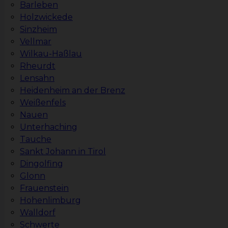
Barleben
Holzwickede
Sinzheim
Vellmar
Wilkau-Haßlau
Rheurdt
Lensahn
Heidenheim an der Brenz
Weißenfels
Nauen
Unterhaching
Tauche
Sankt Johann in Tirol
Dingolfing
Glonn
Frauenstein
Hohenlimburg
Walldorf
Schwerte