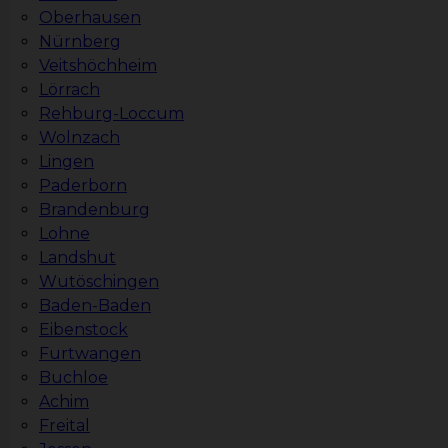
Oberhausen
Nürnberg
Veitshöchheim
Lörrach
Rehburg-Loccum
Wolnzach
Lingen
Paderborn
Brandenburg
Lohne
Landshut
Wutöschingen
Baden-Baden
Eibenstock
Furtwangen
Buchloe
Achim
Freital