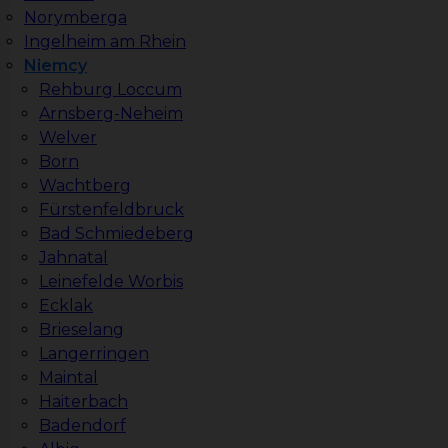
Norymberga
Ingelheim am Rhein
Niemcy
Rehburg Loccum
Arnsberg-Neheim
Welver
Born
Wachtberg
Fürstenfeldbruck
Bad Schmiedeberg
Jahnatal
Leinefelde Worbis
Ecklak
Brieselang
Langerringen
Maintal
Haiterbach
Badendorf