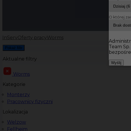
O której za
InServ
Oferty pracy
Worms
Administr
Team Sp.
Pokaż filtr
bezpośre
Aktualne filtry
Wyślij
Worms
Kategorie
Monterzy
Pracownicy fizyczni
Lokalizacja
Welzow
Fellheim