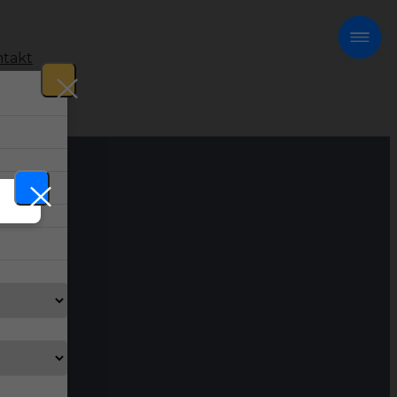
takt
!