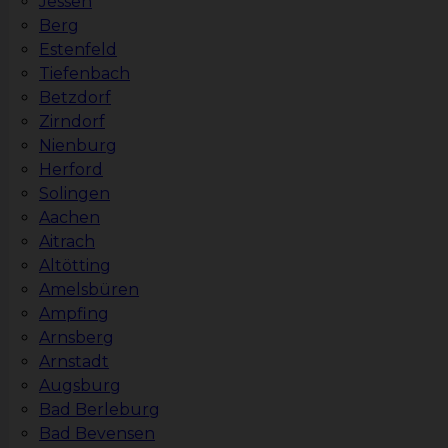
Jessen
Berg
Estenfeld
Tiefenbach
Betzdorf
Zirndorf
Nienburg
Herford
Solingen
Aachen
Aitrach
Altötting
Amelsbüren
Ampfing
Arnsberg
Arnstadt
Augsburg
Bad Berleburg
Bad Bevensen