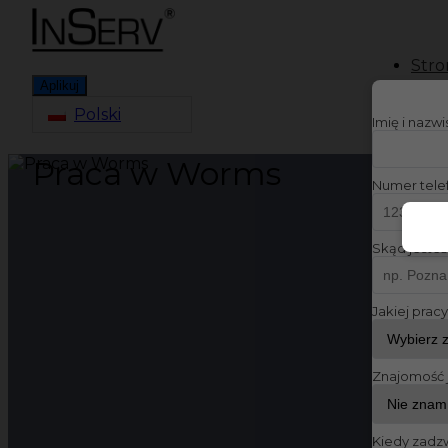
Stro
Aplikuj
Polski
Imię i nazw
Praca w Worms
Numer tele
Skąd jesteś
Jakiej prac
Znajomość 
Kiedy zadz