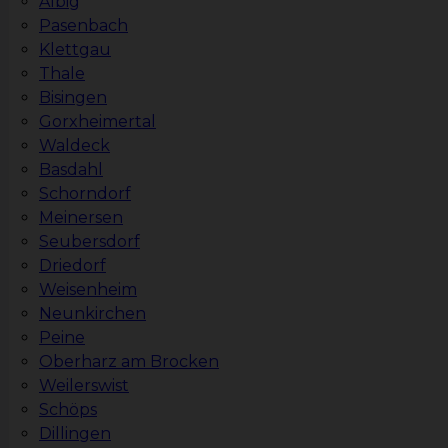
Albig
Pasenbach
Klettgau
Thale
Bisingen
Gorxheimertal
Waldeck
Basdahl
Schorndorf
Meinersen
Seubersdorf
Driedorf
Weisenheim
Neunkirchen
Peine
Oberharz am Brocken
Weilerswist
Schöps
Dillingen