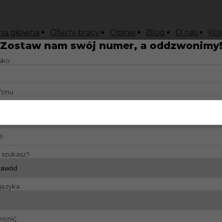
na główna
Oferty pracy
Opinie
Blog
O nas
Kon
Zostaw nam swój numer, a oddzwonimy
isko
fonu:
?:
y szukasz?
języka
wonić: