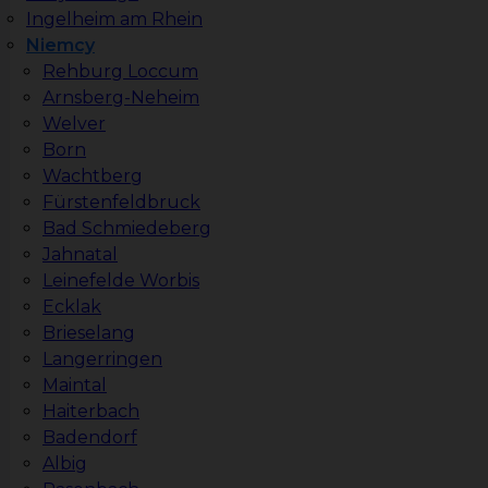
Ingelheim am Rhein
Niemcy
Rehburg Loccum
Arnsberg-Neheim
Welver
Born
Wachtberg
Fürstenfeldbruck
Bad Schmiedeberg
Jahnatal
Leinefelde Worbis
Ecklak
Brieselang
Langerringen
Maintal
Haiterbach
Badendorf
Albig