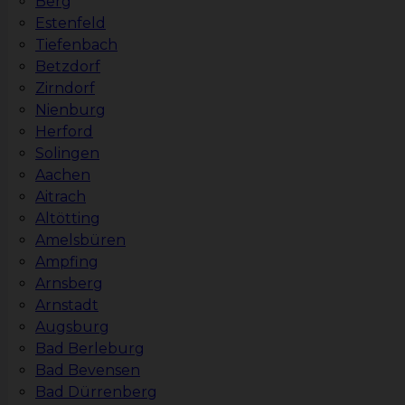
Berg
Estenfeld
Tiefenbach
Betzdorf
Zirndorf
Nienburg
Herford
Solingen
Aachen
Aitrach
Altötting
Amelsbüren
Ampfing
Arnsberg
Arnstadt
Augsburg
Bad Berleburg
Bad Bevensen
Bad Dürrenberg