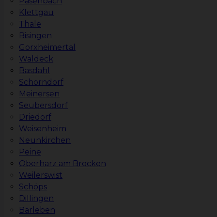
Pasenbach
Klettgau
Thale
Bisingen
Gorxheimertal
Waldeck
Basdahl
Schorndorf
Meinersen
Seubersdorf
Driedorf
Weisenheim
Neunkirchen
Peine
Oberharz am Brocken
Weilerswist
Schöps
Dillingen
Barleben