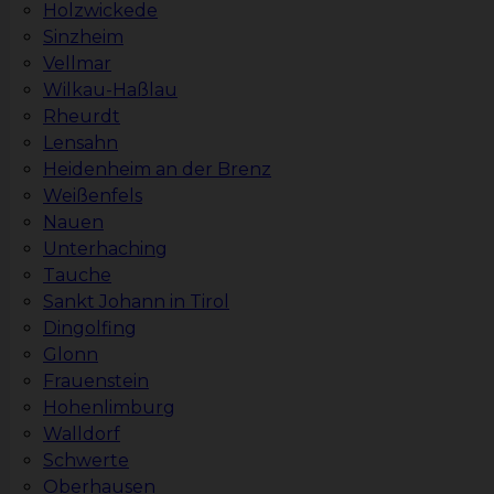
Holzwickede
Sinzheim
Vellmar
Wilkau-Haßlau
Rheurdt
Lensahn
Heidenheim an der Brenz
Weißenfels
Nauen
Unterhaching
Tauche
Sankt Johann in Tirol
Dingolfing
Glonn
Frauenstein
Hohenlimburg
Walldorf
Schwerte
Oberhausen