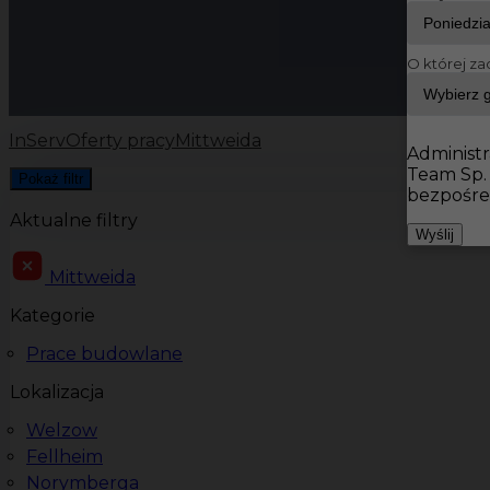
O której za
InServ
Oferty pracy
Mittweida
Administr
Team Sp.
Pokaż filtr
bezpośre
Aktualne filtry
Wyślij
Mittweida
Kategorie
Prace budowlane
Lokalizacja
Welzow
Fellheim
Norymberga