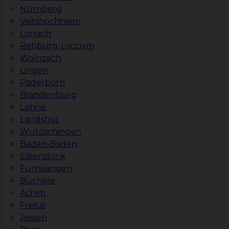
Nürnberg
Veitshöchheim
Lörrach
Rehburg-Loccum
Wolnzach
Lingen
Paderborn
Brandenburg
Lohne
Landshut
Wutöschingen
Baden-Baden
Eibenstock
Furtwangen
Buchloe
Achim
Freital
Jessen