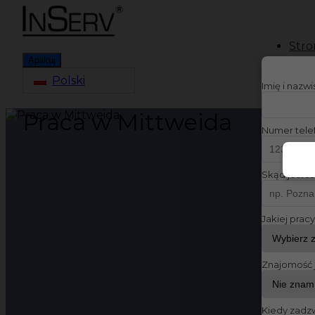
Stro
Aplikuj
Polski
Imię i nazw
Praca w Mittweida
Numer tele
Skąd jesteś
Jakiej prac
Znajomość 
Kiedy zadz