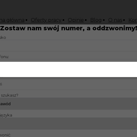
na główna
Oferty pracy
Opinie
Blog
O nas
Kon
Zostaw nam swój numer, a oddzwonimy
isko
fonu:
?:
y szukasz?
języka
wonić: