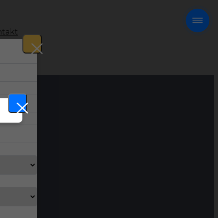
takt
!