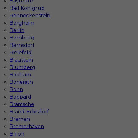
Bayreuth
ul. Bóżnicza 15/6
Bad Kohlgrub
61-751 Poznań, Polen
Benneckenstein
NIP: PL7831822725
Bergheim
KRS: 0000855600
Berlin
REGON: 386807002
Bernburg
Bernsdorf
Bielefeld
Blaustein
Administracja
Blumberg
ul. Murawa 12-18 E1
61-655 Poznań
Bochum
Tel:
+48 795 988 288
Bonerath
Bonn
Deutsch:
+49 1523 7988729
E-mail:
info@inserv.com.pl
Boppard
Bramsche
Brand-Erbisdorf
Bremen
Działamy również w miastach:
Bremerhaven
Warszawie
Wrocławiu
Brilon