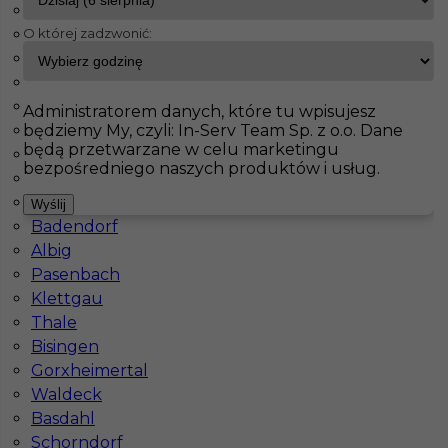
Fürstenfeldbruck
O której zadzwonić:
Bad Schmiedeberg
InServ
Oferty pracy
Oranienburg
Jahnatal
Leinefelde Worbis
Pokaż filtr
Ecklak
Administratorem danych, które tu wpisujesz
będziemy My, czyli: In-Serv Team Sp. z o.o. Dane
Brieselang
będą przetwarzane w celu marketingu
Langerringen
bezpośredniego naszych produktów i usług.
Maintal
Haiterbach
Wyślij
Badendorf
Albig
Pasenbach
Klettgau
Płytkarz kafelkarz fliziarz praca za granicą
Thale
Bisingen
Kategoria
Prace wykończeniowe
,
Glazurnik /
Gorxheimertal
Płytkarz
Waldeck
Lokalizacja
Niemcy
,
Oranienburg
Basdahl
Schorndorf
Wymagane języki
Niemiecki komunikatywny