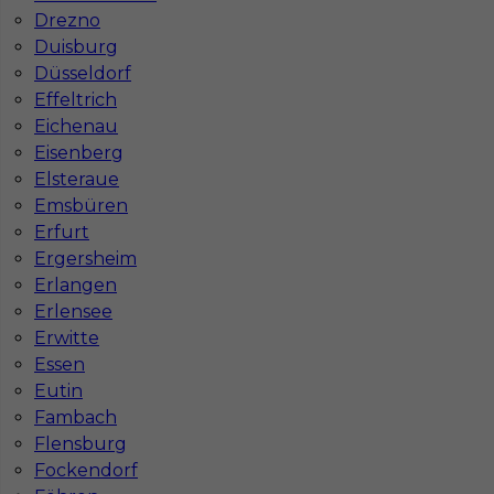
Drezno
Duisburg
Düsseldorf
Effeltrich
Eichenau
Eisenberg
Elsteraue
Emsbüren
Erfurt
Ergersheim
Erlangen
Erlensee
Erwitte
Essen
InServ © 2014 – 2026 | Wszelkie prawa zastrzeżone
Eutin
Fambach
Flensburg
Fockendorf
Witryna korzysta z ciasteczek