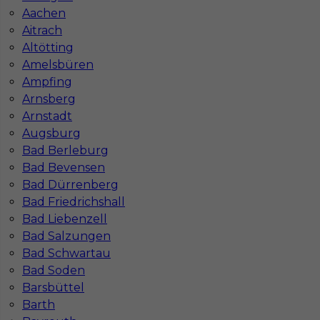
Aachen
Aitrach
Altötting
Amelsbüren
Ampfing
Arnsberg
Arnstadt
Mapa ofert pracy
Augsburg
Mapa kategorii
Bad Berleburg
Bad Bevensen
Bad Dürrenberg
Informacje w sprawie pracy
Bad Friedrichshall
Telefon:
793-577-977
Bad Liebenzell
Bad Salzungen
Bad Schwartau
Bad Soden
Barsbüttel
Dane firmy
Barth
In-Serv Team Sp. z o.o.