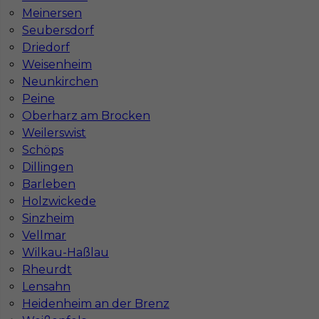
Meinersen
Stawka
15 - 17 € / h
Seubersdorf
Driedorf
Weisenheim
Neunkirchen
Peine
Oberharz am Brocken
Weilerswist
Schöps
Dillingen
Barleben
Płytkarz / glazurnik praca Niemcy
Holzwickede
Sinzheim
Kategoria
Prace wykończeniowe
,
Glazurnik /
Vellmar
Płytkarz
Wilkau-Haßlau
Lokalizacja
Niemcy
,
Oranienburg
Rheurdt
Lensahn
Wymagane języki
Niemiecki dobry
,
Niemiecki
Heidenheim an der Brenz
komunikatywny