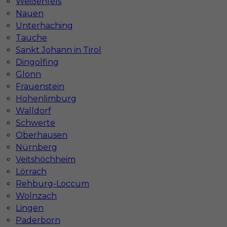
Weißenfels
Stawka
15 - 17 € / h
Nauen
Unterhaching
1
Tauche
Sankt Johann in Tirol
Znaleziono 2 wyników
Dingolfing
Glonn
Frauenstein
Hohenlimburg
Walldorf
Schwerte
Najczęściej zadawane pytania (FAQ)
Oberhausen
Nürnberg
Jak znaleźć pracę za granicą?
Veitshöchheim
Lörrach
Rehburg-Loccum
Czy praca Niemcy na budowie nadal się
Wolnzach
opłaca przy obecnych kosztach życia?
Lingen
Paderborn